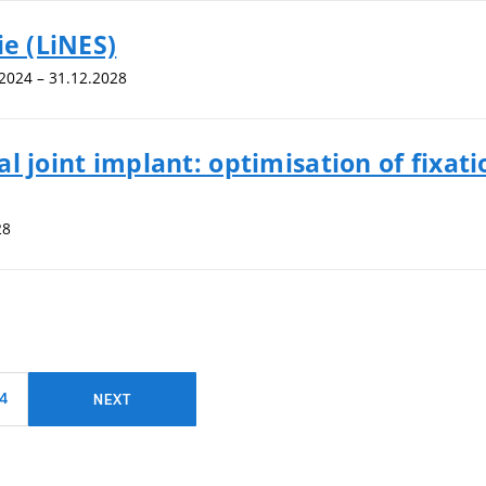
ie (LiNES)
.2024 – 31.12.2028
l joint implant: optimisation of fixati
28
14
NEXT