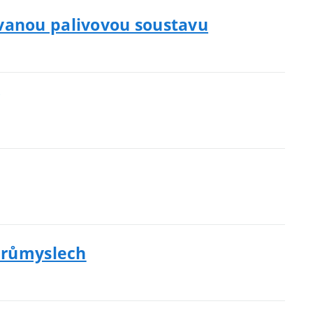
ovanou palivovou soustavu
 průmyslech