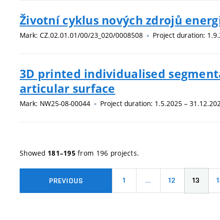
Životní cyklus nových zdrojů energ
Mark: CZ.02.01.01/00/23_020/0008508
Project duration: 1.9
3D printed individualised segmenta
articular surface
Mark: NW25-08-00044
Project duration: 1.5.2025 – 31.12.20
Showed
from 196 projects.
181–195
1
…
12
13
PREVIOUS