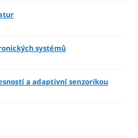
atur
tronických systémů
sností a adaptivní senzorikou