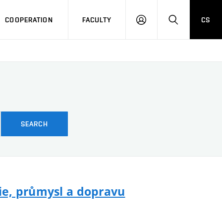
COOPERATION
FACULTY
CS
LOGIN
SEARCH
SEARCH
ie, průmysl a dopravu