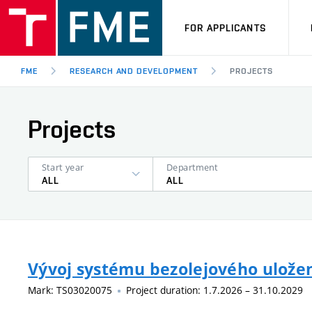
FOR APPLICANTS
FME
RESEARCH AND DEVELOPMENT
PROJECTS
Projects
Start year
Department
ALL
ALL
Vývoj systému bezolejového uložen
Mark: TS03020075
Project duration: 1.7.2026 – 31.10.2029