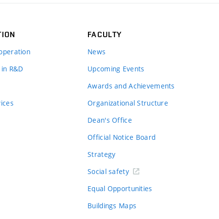
TION
FACULTY
operation
News
 in R&D
Upcoming Events
Awards and Achievements
vices
Organizational Structure
Dean's Office
Official Notice Board
Strategy
Social safety
Equal Opportunities
Buildings Maps