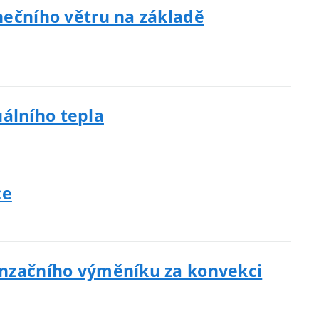
unečního větru na základě
álního tepla
ce
denzačního výměníku za konvekci