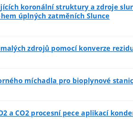
ících koronální struktury a zdroje sl
během úplných zatměních Slunce
 malých zdrojů pomocí konverze rezidu
orného míchadla pro bioplynové stani
 SO2 a CO2 procesní pece aplikací kon