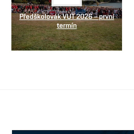
Předškolovák VUT 2026 – první
termín