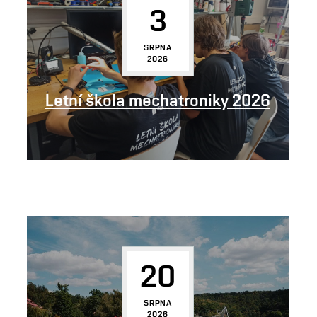
3
SRPNA
2026
Letní škola mechatroniky 2026
20
SRPNA
2026