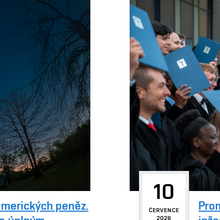
10
amerických peněz.
Pro
ČERVENCE
2026