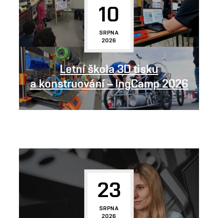
10
SRPNA
2026
Letní škola 3D tisku
a konstruování – IngCamp 2026
23
SRPNA
2026