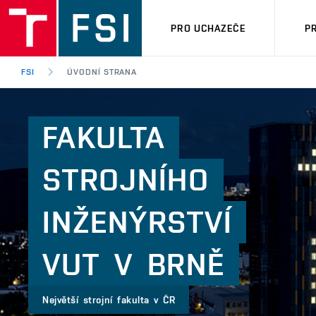
PRO UCHAZEČE
P
FSI
ÚVODNÍ STRANA
FAKULTA
STROJNÍHO
INŽENÝRSTVÍ
VUT V BRNĚ
Největší strojní fakulta v ČR