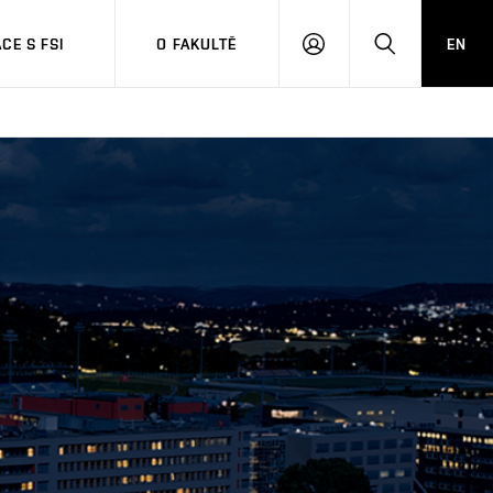
CE S FSI
O FAKULTĚ
EN
PŘIHLÁŠENÍ
HLEDAT