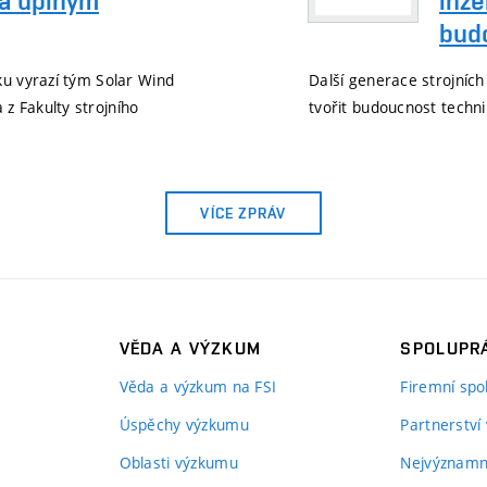
za úplným
inže
bud
ku vyrazí tým Solar Wind
Další generace strojních
z Fakulty strojního
tvořit budoucnost techni
VÍCE ZPRÁV
VĚDA A VÝZKUM
SPOLUPRÁ
Věda a výzkum na FSI
Firemní spo
Úspěchy výzkumu
Partnerství
Oblasti výzkumu
Nejvýznamně