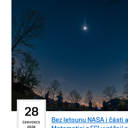
28
Bez letounu NASA i části 
ČERVENCE
2026