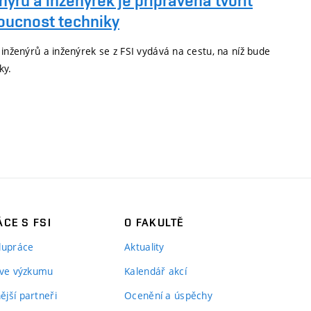
nýrů a inženýrek je připravena tvořit
oucnost techniky
 inženýrů a inženýrek se z FSI vydává na cestu, na níž bude
ky.
CE S FSI
O FAKULTĚ
lupráce
Aktuality
 ve výzkumu
Kalendář akcí
jší partneři
Ocenění a úspěchy