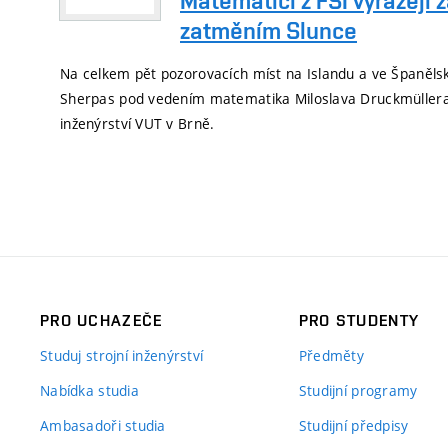
Matematici z FSI vyrážejí 
zatměním Slunce
Na celkem pět pozorovacích míst na Islandu a ve Španěls
Sherpas pod vedením matematika Miloslava Druckmüllera 
inženýrství VUT v Brně.
PRO UCHAZEČE
PRO STUDENTY
Studuj strojní inženýrství
Předměty
Nabídka studia
Studijní programy
Ambasadoři studia
Studijní předpisy