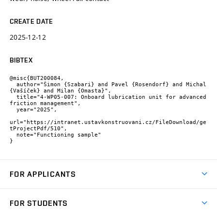
CREATE DATE
2025-12-12
BIBTEX
@misc{BUT200084,

  author="Šimon {Szabari} and Pavel {Rosendorf} and Michal 
{Vašíček} and Milan {Omasta}",

  title="4-WP05-007: Onboard lubrication unit for advanced 
friction management",

  year="2025",

url="https://intranet.ustavkonstruovani.cz/FileDownload/ge
tProjectPdf/510",

  note="Functioning sample"

}
FOR APPLICANTS
Come to FME
FOR STUDENTS
Degree Studies in English