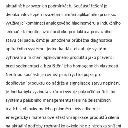
aktuálních provozních podmínkách. Součástí řešení je
dvoukanálové zpětnovazební snímání aplikačního procesu,
využívající kombinaci analogového hladinoměru a indukčního
snímače k monitorování průtoku produktu a provozního
stavu čerpadla, čímž je umožněna průběžná diagnostika
aplikačního systému. Jednotka dále obsahuje systém
vyhřívání a míchání aplikovaného produktu jako prevenci
proti sedimentaci a k zajištění jeho homogenních vlastností.
Nedílnou součástí je rovněž plnicí rychlospojka pro
doplňování produktu do nádrže a signalizace stavu naplnění.
Jednotka byla vyvinuta v rámci vývoje pokročilého řídicího
systému palubního managementu tření na železničních
tratích s oblouky malého poloměru. Výsledkem je
energeticky i materiálově efektivní aplikace produktů cílená
na aktuální potřeby rozhraní kolo–kolejnice z hlediska snížení