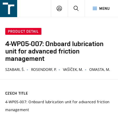
FSI
LOGIN
SEARCH
MENU
VUT
v
Brně
PRODUCT DETAIL
4-WP05-007: Onboard lubrication
unit for advanced friction
management
SZABARI, Š.
ROSENDORF, P.
VAŠÍČEK, M.
OMASTA, M.
CZECH TITLE
4-WP05-007: Onboard lubrication unit for advanced friction
management