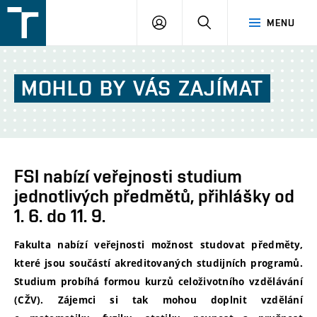
FSI
PŘIHLÁŠENÍ
HLEDAT
MENU
VUT
v
Brně
MOHLO
BY
VÁS
ZAJÍMAT
FSI nabízí veřejnosti studium
jednotlivých předmětů, přihlášky od
1. 6. do 11. 9.
Fakulta nabízí
veřejnosti možnost studovat
předměty,
které jsou součástí akreditovaných studijních programů.
Studium probíhá formou kurzů celoživotního vzdělávání
(CŽV). Zájemci si tak mohou doplnit vzdělání