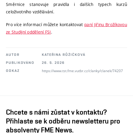
Směrnice stanovuje pravidla i dalších typech kurzů
celoživotního vzdělávání.
Pro více informací můžete kontaktovat
paní Jiřinu Brožíkovou
ze Studijní oddělení FSI
.
AUTOR
KATEŘINA RŮŽIČKOVÁ
PUBLIKOVÁNO
26. 5. 2026
https://www.tst.fme.vutbr.cz/clanky/clanek/74207
ODKAZ
Chcete s námi zůstat v kontaktu?
Přihlaste se k odběru newsletteru pro
absolventy FME News.