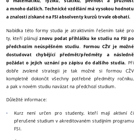
o matematiku, fyziku, statiku, pevnost a pružnost
a mnoho dalších. Technické vzdělání má vysokou hodnotu
a znalosti získané na FSI absolventy kurzů trvale obohatí.
Nabídka této formy studia je atraktivním řešením také pro
ty, kteří plánují
znovu podat přihlášku ke studiu na FSI po
.
předchozím neúspěšném studiu
Formou CŽV je možné
dostudovat chybějící předmět/předměty a následně
Při
požádat o jejich uznání po zápisu do dalšího studia.
dobře zvolené strategii je tak možné si formou CŽV
kompletně dokončit všechny potřebné předměty ročníku,
a pak v novém studiu navázat na předchozí studium.
Důležité informace:
Kurz není určen pro studenty, kteří mají aktivní či
přerušené studium v akreditovaném studijním programu
FSI.