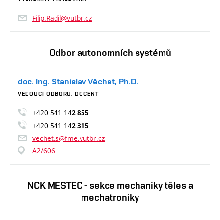
Filip.Radil@vutbr.cz
Odbor autonomních systémů
doc. Ing. Stanislav Věchet, Ph.D.
VEDOUCÍ ODBORU, DOCENT
+420 541 14
2 855
+420 541 14
2 315
vechet.s@fme.vutbr.cz
A2/606
NCK MESTEC - sekce mechaniky těles a
mechatroniky