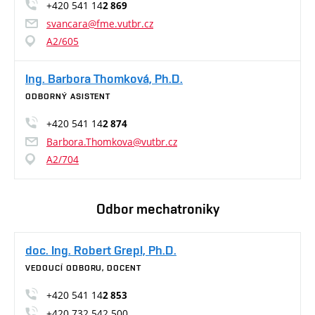
+420 541 14
2 869
svancara@fme.vutbr.cz
A2/605
Ing. Barbora Thomková, Ph.D.
ODBORNÝ ASISTENT
+420 541 14
2 874
Barbora.Thomkova@vutbr.cz
A2/704
Odbor mechatroniky
doc. Ing. Robert Grepl, Ph.D.
VEDOUCÍ ODBORU, DOCENT
+420 541 14
2 853
+420 732 542 500