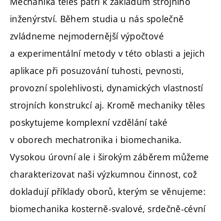
Mechanika těles patří k základům strojního
inženýrství. Během studia u nás společně
zvládneme nejmodernější výpočtové
a experimentální metody v této oblasti a jejich
aplikace při posuzování tuhosti, pevnosti,
provozní spolehlivosti, dynamických vlastností
strojních konstrukcí aj. Kromě mechaniky těles
poskytujeme komplexní vzdělání také
v oborech mechatronika i biomechanika.
Vysokou úrovní ale i širokým záběrem můžeme
charakterizovat naši výzkumnou činnost, což
dokladují příklady oborů, kterým se věnujeme:
biomechanika kosterně-svalové, srdečně-cévní