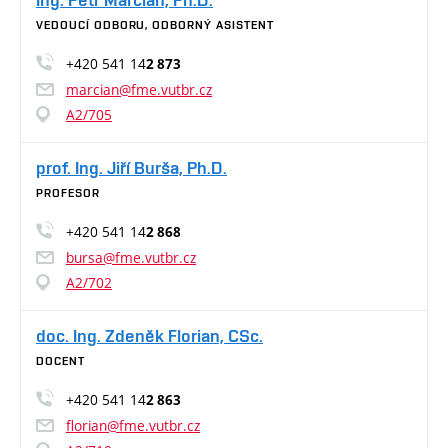
VEDOUCÍ ODBORU, ODBORNÝ ASISTENT
+420 541 14
2 873
marcian@fme.vutbr.cz
A2/705
prof. Ing. Jiří Burša, Ph.D.
PROFESOR
+420 541 14
2 868
bursa@fme.vutbr.cz
A2/702
doc. Ing. Zdeněk Florian, CSc.
DOCENT
+420 541 14
2 863
florian@fme.vutbr.cz