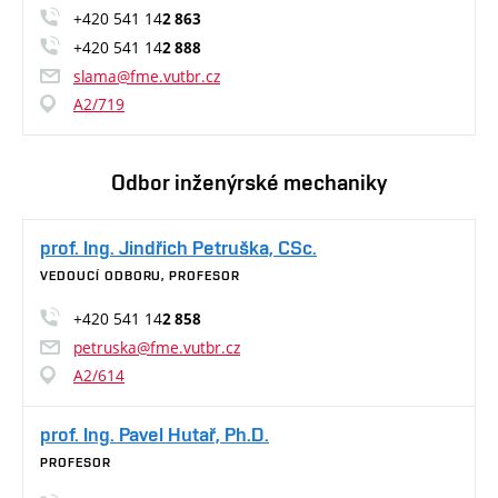
+420 541 14
2 863
+420 541 14
2 888
slama@fme.vutbr.cz
A2/719
Odbor inženýrské mechaniky
prof. Ing. Jindřich Petruška, CSc.
VEDOUCÍ ODBORU, PROFESOR
+420 541 14
2 858
petruska@fme.vutbr.cz
A2/614
prof. Ing. Pavel Hutař, Ph.D.
PROFESOR