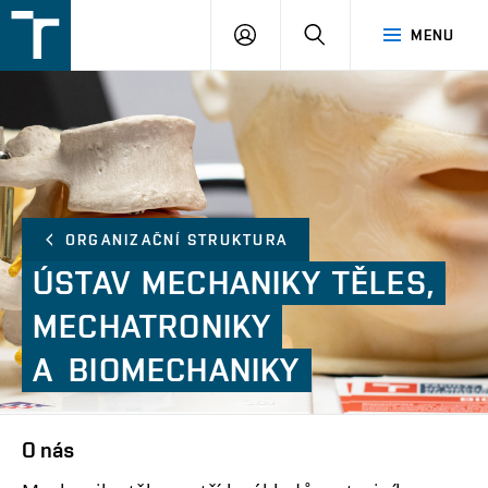
FSI
PŘIHLÁŠENÍ
HLEDAT
MENU
VUT
v
Brně
ORGANIZAČNÍ STRUKTURA
ÚSTAV
MECHANIKY
TĚLES,
MECHATRONIKY
A BIOMECHANIKY
O nás