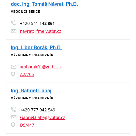
doc. Ing. Tomáš Návrat, Ph.D.
VEDOUCÍ SEKCE
+420 541 14
2 861
navrat@fme.vutbr.cz
Ing. Libor Borák, Ph.D.
VÝZKUMNÝ PRACOVNÍK
xmborak01@vutbr.cz
A2/705
Ing. Gabriel Cabaj
VÝZKUMNÝ PRACOVNÍK
+420 777 942 549
Gabriel.Cabaj@vutbr.cz
D5/447