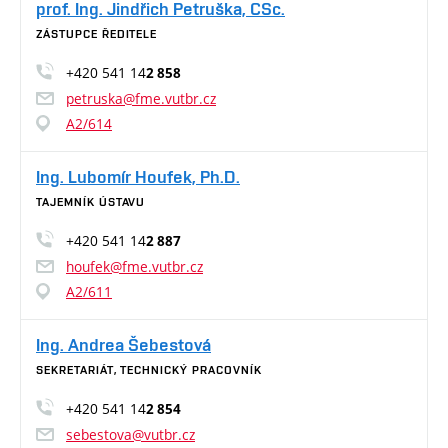
prof. Ing. Jindřich Petruška, CSc.
ZÁSTUPCE ŘEDITELE
+420 541 14
2 858
petruska@fme.vutbr.cz
A2/614
Ing. Lubomír Houfek, Ph.D.
TAJEMNÍK ÚSTAVU
+420 541 14
2 887
houfek@fme.vutbr.cz
A2/611
Ing. Andrea Šebestová
SEKRETARIÁT, TECHNICKÝ PRACOVNÍK
+420 541 14
2 854
sebestova@vutbr.cz