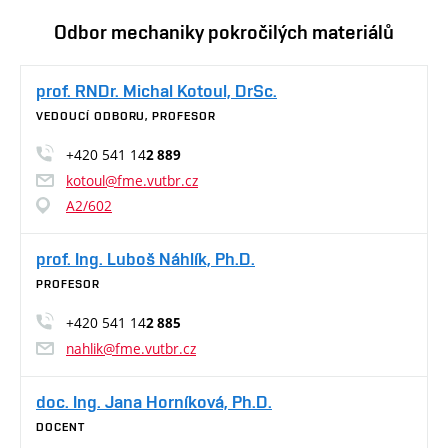
Odbor mechaniky pokročilých materiálů
prof. RNDr. Michal Kotoul, DrSc.
VEDOUCÍ ODBORU, PROFESOR
+420 541 14
2 889
kotoul@fme.vutbr.cz
A2/602
prof. Ing. Luboš Náhlík, Ph.D.
PROFESOR
+420 541 14
2 885
nahlik@fme.vutbr.cz
doc. Ing. Jana Horníková, Ph.D.
DOCENT