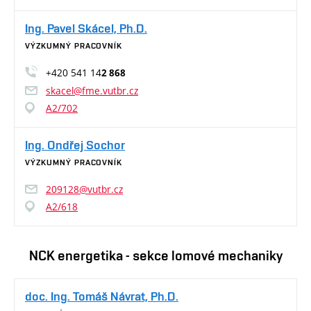
Ing. Pavel Skácel, Ph.D.
VÝZKUMNÝ PRACOVNÍK
+420 541 14
2 868
skacel@fme.vutbr.cz
A2/702
Ing. Ondřej Sochor
VÝZKUMNÝ PRACOVNÍK
209128@vutbr.cz
A2/618
NCK energetika - sekce lomové mechaniky
doc. Ing. Tomáš Návrat, Ph.D.