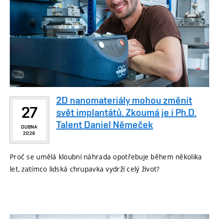
2D nanomateriály mohou změnit
27
svět implantátů. Zkoumá je i Ph.D.
Talent Daniel Němeček
DUBNA
2026
Proč se umělá kloubní náhrada opotřebuje během několika
let, zatímco lidská chrupavka vydrží celý život?