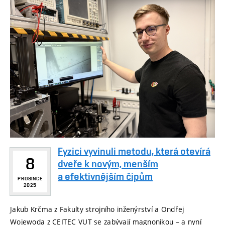
Fyzici vyvinuli metodu, která otevírá
8
dveře k novým, menším
a efektivnějším čipům
PROSINCE
2025
Jakub Krčma z Fakulty strojního inženýrství a Ondřej
Wojewoda z CEITEC VUT se zabývají magnonikou – a nyní