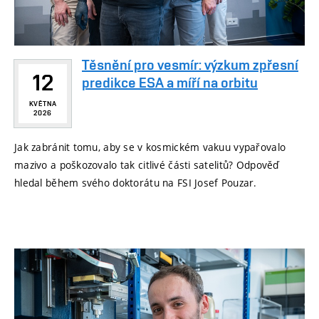
Těsnění pro vesmír: výzkum zpřesní
12
predikce ESA a míří na orbitu
KVĚTNA
2026
Jak zabránit tomu, aby se v kosmickém vakuu vypařovalo
mazivo a poškozovalo tak citlivé části satelitů? Odpověď
hledal během svého doktorátu na FSI Josef Pouzar.