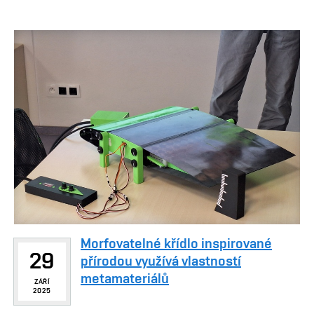
Morfovatelné křídlo inspirované
29
přírodou využívá vlastností
metamateriálů
ZÁŘÍ
2025