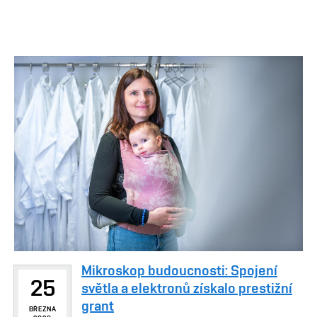
Mikroskop budoucnosti: Spojení
25
světla a elektronů získalo prestižní
grant
BŘEZNA