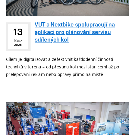
VUT a Nextbike spolupracují na
13
aplikaci pro plánování servisu
sdílených kol
ŘÍJNA
2025
Cílem je digitalizovat a zefektivnit každodenní činnosti
techniků v terénu – od přesunu kol mezi stanicemi až po
přelepování reklam nebo opravy přímo na místě.