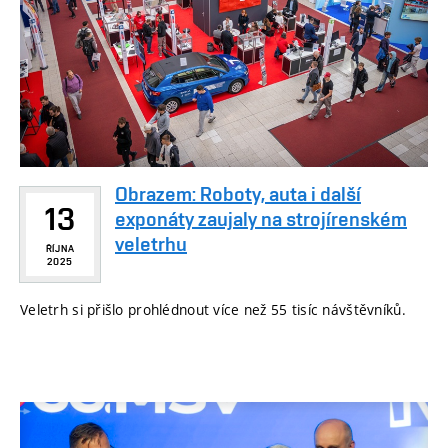
Obrazem: Roboty, auta i další
13
exponáty zaujaly na strojírenském
veletrhu
ŘÍJNA
2025
Veletrh si přišlo prohlédnout více než 55 tisíc návštěvníků.