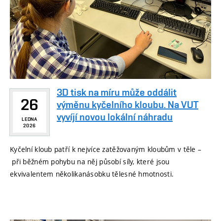
3D tisk na míru může oddálit
26
výměnu kyčelního kloubu. Na VUT
vyvíjí novou lokální náhradu
LEDNA
2026
Kyčelní kloub patří k nejvíce zatěžovaným kloubům v těle –
při běžném pohybu na něj působí síly, které jsou
ekvivalentem několikanásobku tělesné hmotnosti.