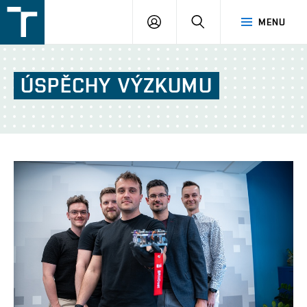
FSI
PŘIHLÁŠENÍ
HLEDAT
MENU
VUT
v
Brně
ÚSPĚCHY
VÝZKUMU