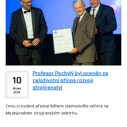
Profesor Pochylý byl oceněn za
10
celoživotní přínos rozvoji
strojírenství
ŘÍJNA
2025
Cenu si osobně převzal během slavnostního večera na
Mezinárodním strojírenském veletrhu.