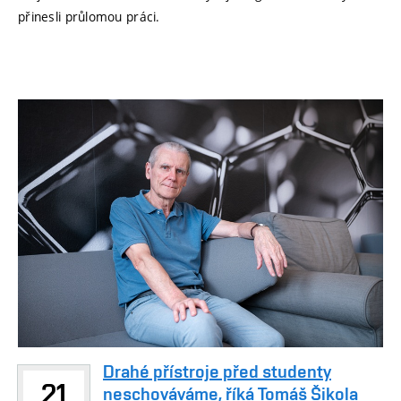
přinesli průlomou práci.
Drahé přístroje před studenty
21
neschováváme, říká Tomáš Šikola