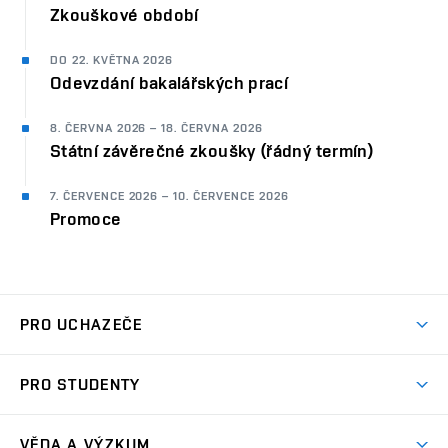
Zkouškové období
DO 22. KVĚTNA 2026
Odevzdání bakalářských prací
8. ČERVNA 2026 – 18. ČERVNA 2026
Státní závěrečné zkoušky (řádný termín)
7. ČERVENCE 2026 – 10. ČERVENCE 2026
Promoce
PRO UCHAZEČE
Studuj strojní inženýrství
PRO STUDENTY
Nabídka studia
Předměty
Ambasadoři studia
VĚDA A VÝZKUM