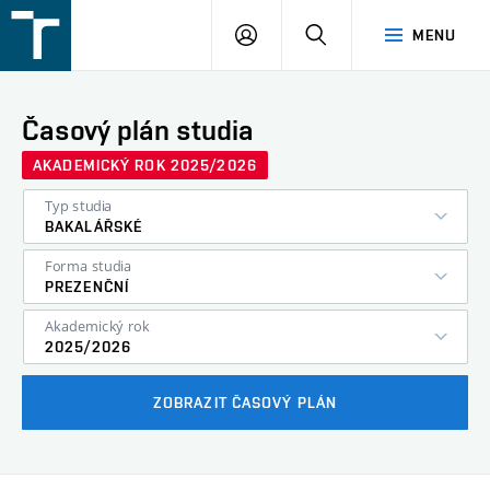
FSI
PŘIHLÁŠENÍ
HLEDAT
MENU
VUT
v
Brně
Časový plán studia
AKADEMICKÝ ROK 2025/2026
Typ studia
BAKALÁŘSKÉ
Forma studia
PREZENČNÍ
Akademický rok
2025/2026
ZOBRAZIT ČASOVÝ PLÁN