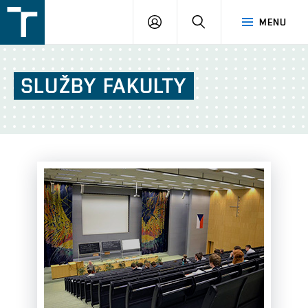
FSI
PŘIHLÁŠENÍ
HLEDAT
MENU
VUT
v
Brně
SLUŽBY
FAKULTY