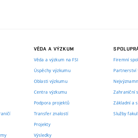
VĚDA A VÝZKUM
SPOLUPRÁ
Věda a výzkum na FSI
Firemní spo
Úspěchy výzkumu
Partnerství
Oblasti výzkumu
Nejvýznamně
Centra výzkumu
Zahraniční 
Podpora projektů
Základní a s
aničí
Transfer znalostí
Služby fakul
Projekty
týmy
Výsledky