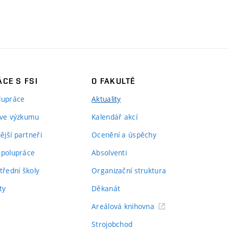
CE S FSI
O FAKULTĚ
lupráce
Aktuality
 ve výzkumu
Kalendář akcí
jší partneři
Ocenění a úspěchy
spolupráce
Absolventi
třední školy
Organizační struktura
ty
Děkanát
Areálová knihovna
Strojobchod