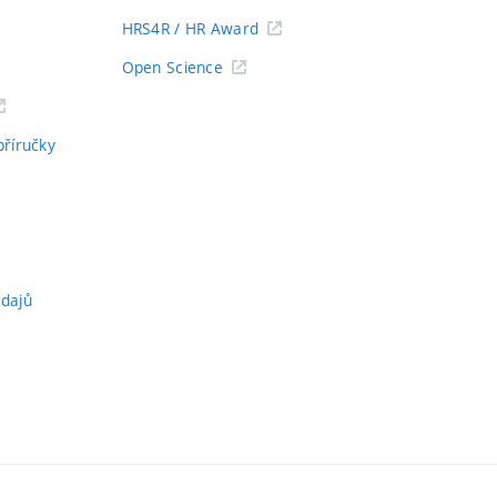
HRS4R / HR Award
Open Science
příručky
údajů