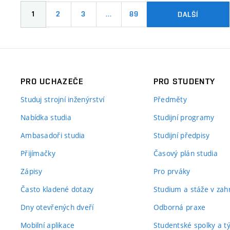
1
2
3
…
89
DALŠÍ
PRO UCHAZEČE
PRO STUDENTY
Studuj strojní inženýrství
Předměty
Nabídka studia
Studijní programy
Ambasadoři studia
Studijní předpisy
Přijímačky
Časový plán studia
Zápisy
Pro prváky
Často kladené dotazy
Studium a stáže v zahr
Dny otevřených dveří
Odborná praxe
Mobilní aplikace
Studentské spolky a 