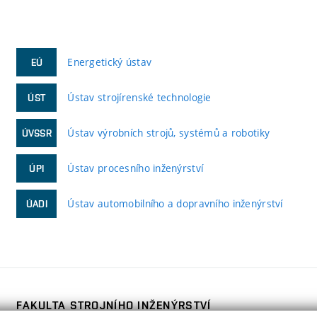
Energetický ústav
EÚ
Ústav strojírenské technologie
ÚST
Ústav výrobních strojů, systémů a robotiky
ÚVSSR
Ústav procesního inženýrství
ÚPI
Ústav automobilního a dopravního inženýrství
ÚADI
FAKULTA STROJNÍHO INŽENÝRSTVÍ