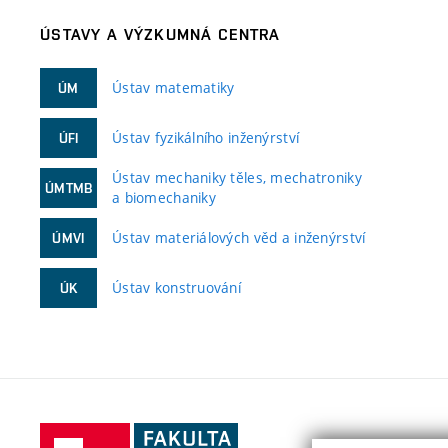
ÚSTAVY A VÝZKUMNÁ CENTRA
Ústav matematiky
ÚM
Ústav fyzikálního inženýrství
ÚFI
Ústav mechaniky těles, mechatroniky
ÚMTMB
a biomechaniky
Ústav materiálových věd a inženýrství
ÚMVI
Ústav konstruování
ÚK
Fakulta