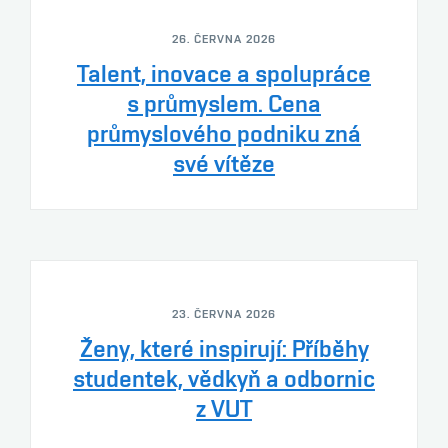
26. ČERVNA 2026
Talent, inovace a spolupráce
s průmyslem. Cena
průmyslového podniku zná
své vítěze
23. ČERVNA 2026
Ženy, které inspirují: Příběhy
studentek, vědkyň a odbornic
z VUT