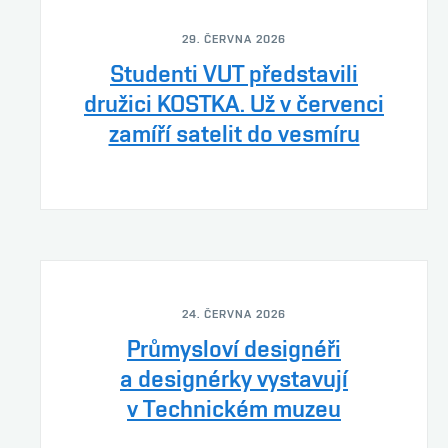
29. ČERVNA 2026
Studenti VUT představili
družici KOSTKA. Už v červenci
zamíří satelit do vesmíru
24. ČERVNA 2026
Průmysloví designéři
a designérky vystavují
v Technickém muzeu