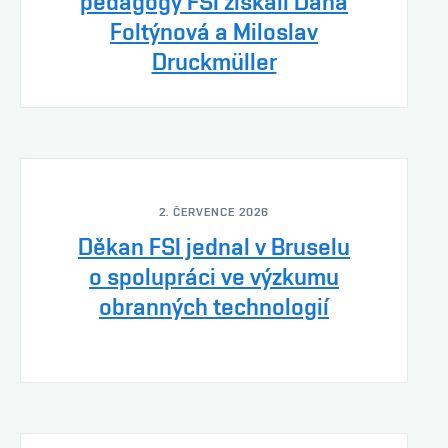
pedagogy FSI získali Dana
Foltýnová a Miloslav
Druckmüller
2. ČERVENCE 2026
Děkan FSI jednal v Bruselu
o spolupráci ve výzkumu
obranných technologií