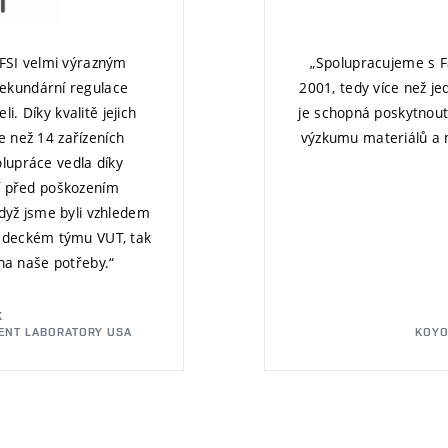
 FSI velmi výrazným
„Spolupracujeme s Fa
sekundární regulace
2001, tedy více než je
i. Díky kvalitě jejich
je schopná poskytnout 
e než 14 zařízeních
výzkumu materiálů a 
olupráce vedla díky
ní před poškozením
dyž jsme byli vzhledem
vědeckém týmu VUT, tak
na naše potřeby.“
K
ENT LABORATORY USA
KOYO