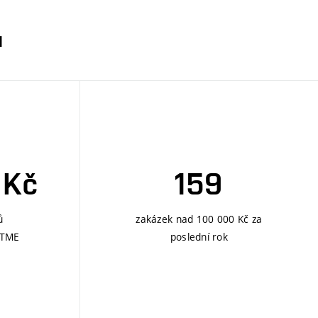
u
 Kč
159
ů
zakázek nad 100 000 Kč za
ETME
poslední rok