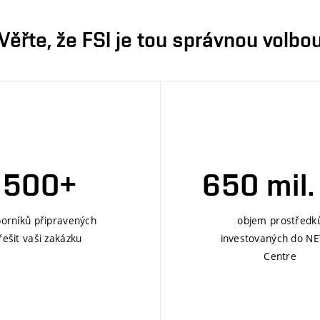
Věřte, že FSI je tou správnou volbo
500+
650 mil.
orníků připravených
objem prostředk
řešit vaši zakázku
investovaných do N
Centre