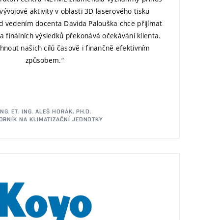
ývojové aktivity v oblasti 3D laserového tisku
d vedením docenta Davida Palouška chce přijímat
ka finálních výsledků překonává očekávání klienta.
nout našich cílů časově i finančně efektivním
způsobem.“
ING. ET. ING. ALEŠ HORÁK, PH.D.
ORNÍK NA KLIMATIZAČNÍ JEDNOTKY