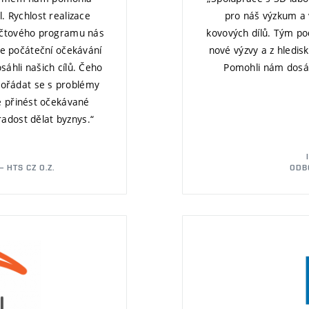
 Rychlost realizace
pro náš výzkum a v
počtového programu nás
kovových dílů. Tým po
še počáteční očekávání
nové výzvy a z hledis
sáhli našich cílů. Čeho
Pomohli nám dosáh
ypořádat se s problémy
ké přinést očekávané
adost dělat byznys.“
 HTS CZ O.Z.
ODB