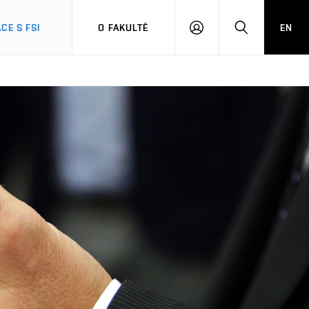
CE S FSI
O FAKULTĚ
EN
PŘIHLÁŠENÍ
HLEDAT