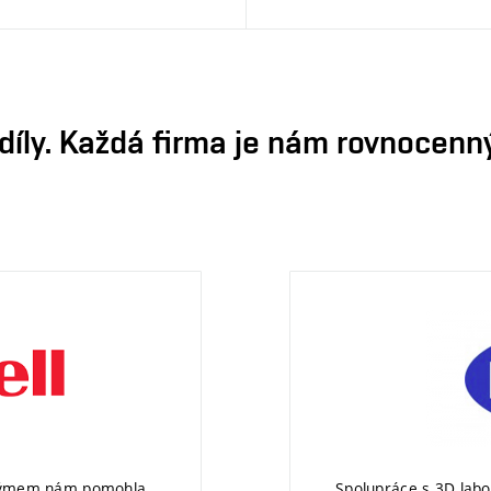
íly. Každá firma je nám rovnocen
 týmem nám pomohla
„Spolupráce s 3D lab