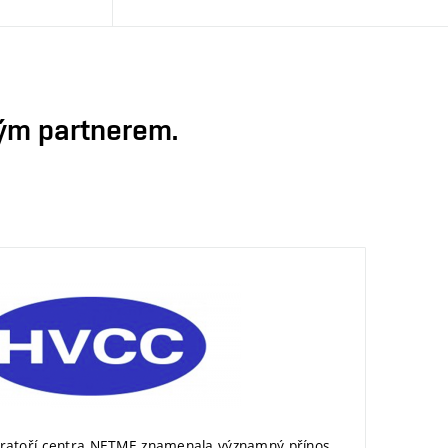
ným partnerem.
oratoří centra NETME znamenala významný přínos