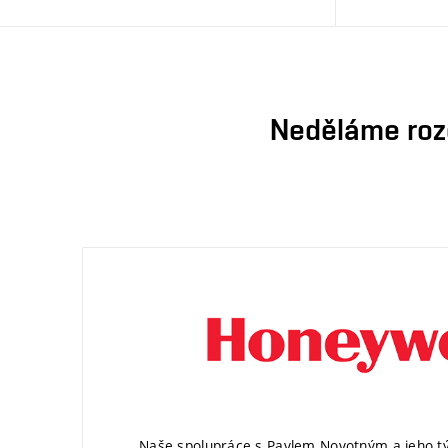
Neděláme rozd
„Naše spolupráce s Pavlem Novotným a jeho