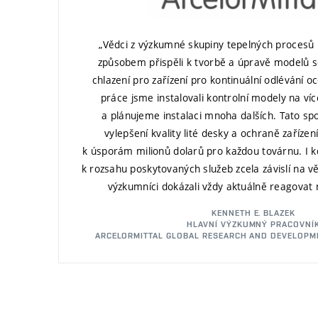
„Vědci z výzkumné skupiny tepelných procesů
způsobem přispěli k tvorbě a úpravě modelů 
chlazení pro zařízení pro kontinuální odlévání ocel
práce jsme instalovali kontrolní modely na víc
a plánujeme instalaci mnoha dalších. Tato sp
vylepšení kvality lité desky a ochraně zaříze
k úsporám milionů dolarů pro každou továrnu. I k
k rozsahu poskytovaných služeb zcela závislí na 
výzkumníci dokázali vždy aktuálně reagovat 
KENNETH E. BLAZEK
HLAVNÍ VÝZKUMNÝ PRACOVNÍ
ARCELORMITTAL GLOBAL RESEARCH AND DEVELOPM