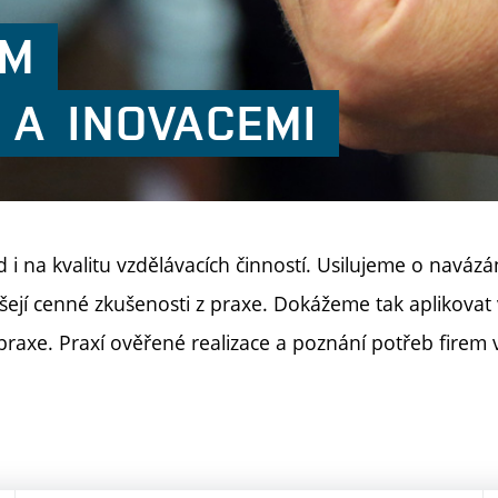
ÁM
A
INOVACEMI
i na kvalitu vzdělávacích činností. Usilujeme o navázá
šejí cenné zkušenosti z praxe. Dokážeme tak aplikova
 praxe. Praxí ověřené realizace a poznání potřeb fire