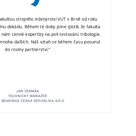
kultou strojního inženýrství VUT v Brně od roku
dnu dekádu. Během té doby jsme zjistili, že fakulta
nám cenné expertízy na poli testování, tribologie,
mnoha dalších. Náš vztah se během času posunul
do roviny partnerství.“
JAN ČERMÁK
TECHNICKÝ MANAŽER
 BEARINGS ČESKÁ REPUBLIKA S.R.O.