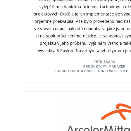
vylepšit mechanickou účinnost turbodmychadel.
projektových úkolů a jejich implementace do vý
příjemně překvapila. Vše bylo provedeno nad na
ve smyslu úspor nákladů i období, za jaké jsme do
si na spolupráci ceníme nejvíce, je schopnost v
projektu v jeho průběhu, vyjít nám vstříc a ta
výsledky. S Pavlem Novotným a jeho týmem je r
PETR ŠKARA
PRODUKTOVÝ MANAŽER
TURBO TECHNOLOGIES, HONEYWELL S.R.O. –