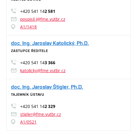
+420 541 14
2 581
pospisil.j@fme.vutbr.cz
A1/1418
doc. Ing. Jaroslav Katolický, Ph.D.
ZÁSTUPCE ŘEDITELE
+420 541 14
3 366
katolicky@fme.vutbr.cz
doc. Ing. Jaroslav Štigler, Ph.D.
TAJEMNÍK ÚSTAVU
+420 541 14
2 329
stigler@fme.vutbr.cz
A1/0521