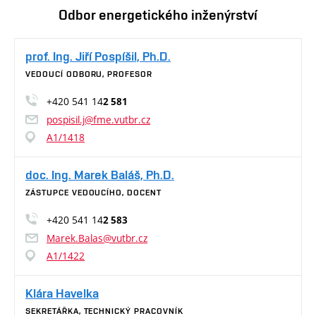
Odbor energetického inženýrství
prof. Ing. Jiří Pospíšil, Ph.D.
VEDOUCÍ ODBORU, PROFESOR
+420 541 14
2 581
pospisil.j@fme.vutbr.cz
A1/1418
doc. Ing. Marek Baláš, Ph.D.
ZÁSTUPCE VEDOUCÍHO, DOCENT
+420 541 14
2 583
Marek.Balas@vutbr.cz
A1/1422
Klára Havelka
SEKRETÁŘKA, TECHNICKÝ PRACOVNÍK