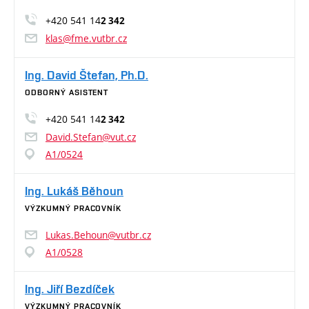
+420 541 14
2 342
klas@fme.vutbr.cz
Ing. David Štefan, Ph.D.
ODBORNÝ ASISTENT
+420 541 14
2 342
David.Stefan@vut.cz
A1/0524
Ing. Lukáš Běhoun
VÝZKUMNÝ PRACOVNÍK
Lukas.Behoun@vutbr.cz
A1/0528
Ing. Jiří Bezdíček
VÝZKUMNÝ PRACOVNÍK