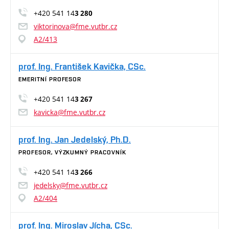
+420 541 14
3 280
viktorinova@fme.vutbr.cz
A2/413
prof. Ing. František Kavička, CSc.
EMERITNÍ PROFESOR
+420 541 14
3 267
kavicka@fme.vutbr.cz
prof. Ing. Jan Jedelský, Ph.D.
PROFESOR, VÝZKUMNÝ PRACOVNÍK
+420 541 14
3 266
jedelsky@fme.vutbr.cz
A2/404
prof. Ing. Miroslav Jícha, CSc.