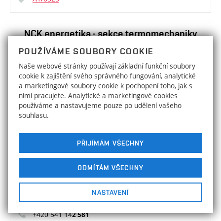
NCK energetika - sekce termomechaniky
POUŽÍVÁME SOUBORY COOKIE
doc. Ing. Jaroslav Katolický, Ph.D.
Naše webové stránky používají základní funkční soubory
cookie k zajištění svého správného fungování, analytické
VEDOUCÍ SEKCE
a marketingové soubory cookie k pochopení toho, jak s
+420 541 14
3 366
nimi pracujete. Analytické a marketingové cookies
používáme a nastavujeme pouze po udělení vašeho
katolicky@fme.vutbr.cz
souhlasu.
NCK energetika - sekce energetického
PŘIJÍMÁM VŠECHNY
inženýrství
ODMÍTÁM VŠECHNY
prof. Ing. Jiří Pospíšil, Ph.D.
NASTAVENÍ
VEDOUCÍ SEKCE
+420 541 14
2 581