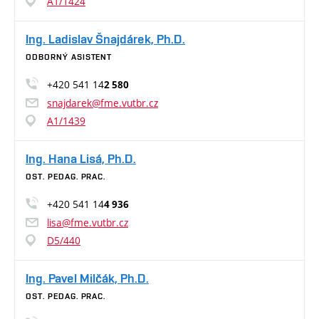
A1/1424
Ing. Ladislav Šnajdárek, Ph.D.
ODBORNÝ ASISTENT
+420 541 14
2 580
snajdarek@fme.vutbr.cz
A1/1439
Ing. Hana Lisá, Ph.D.
OST. PEDAG. PRAC.
+420 541 14
4 936
lisa@fme.vutbr.cz
D5/440
Ing. Pavel Milčák, Ph.D.
OST. PEDAG. PRAC.