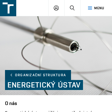
FSI
PŘIHLÁŠENÍ
HLEDAT
MENU
VUT
v
Brně
ORGANIZAČNÍ STRUKTURA
ENERGETICKÝ
ÚSTAV
O nás