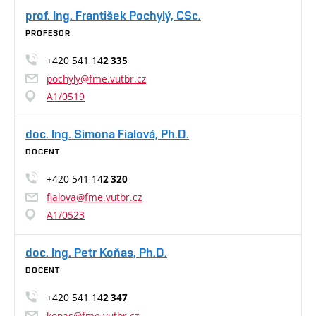
prof. Ing. František Pochylý, CSc.
PROFESOR
+420 541 14
2 335
pochyly@fme.vutbr.cz
A1/0519
doc. Ing. Simona Fialová, Ph.D.
DOCENT
+420 541 14
2 320
fialova@fme.vutbr.cz
A1/0523
doc. Ing. Petr Koňas, Ph.D.
DOCENT
+420 541 14
2 347
konas@fme.vutbr.cz