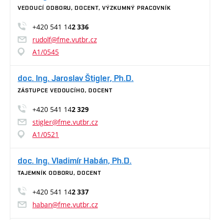
VEDOUCÍ ODBORU, DOCENT, VÝZKUMNÝ PRACOVNÍK
+420 541 14
2 336
rudolf@fme.vutbr.cz
A1/0545
doc. Ing. Jaroslav Štigler, Ph.D.
ZÁSTUPCE VEDOUCÍHO, DOCENT
+420 541 14
2 329
stigler@fme.vutbr.cz
A1/0521
doc. Ing. Vladimír Habán, Ph.D.
TAJEMNÍK ODBORU, DOCENT
+420 541 14
2 337
haban@fme.vutbr.cz