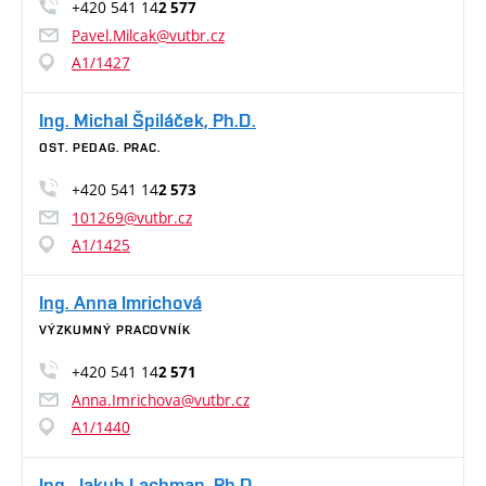
+420 541 14
2 577
Pavel.Milcak@vutbr.cz
A1/1427
Ing. Michal Špiláček, Ph.D.
OST. PEDAG. PRAC.
+420 541 14
2 573
101269@vutbr.cz
A1/1425
Ing. Anna Imrichová
VÝZKUMNÝ PRACOVNÍK
+420 541 14
2 571
Anna.Imrichova@vutbr.cz
A1/1440
Ing. Jakub Lachman, Ph.D.