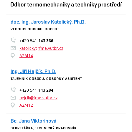
Odbor termomechaniky a techniky prostředí
doc. Ing. Jaroslav Katolický, Ph.D.
VEDOUCÍ ODBORU, DOCENT
+420 541 14
3 366
katolicky@fme.vutbr.cz
A2/414
Ing. Jiří Hejčík, Ph.D.
TAJEMNÍK ODBORU, ODBORNÝ ASISTENT
+420 541 14
3 284
hejcik@fme.vutbr.cz
A2/412
Bc. Jana Viktorinová
SEKRETÁŘKA, TECHNICKÝ PRACOVNÍK