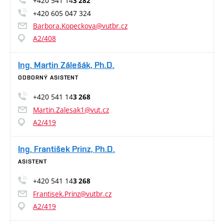
+420 541 14
3 282
+420 605 047 324
Barbora.Kopeckova@vutbr.cz
A2/408
Ing. Martin Zálešák, Ph.D.
ODBORNÝ ASISTENT
+420 541 14
3 268
Martin.Zalesak1@vut.cz
A2/419
Ing. František Prinz, Ph.D.
ASISTENT
+420 541 14
3 268
Frantisek.Prinz@vutbr.cz
A2/419