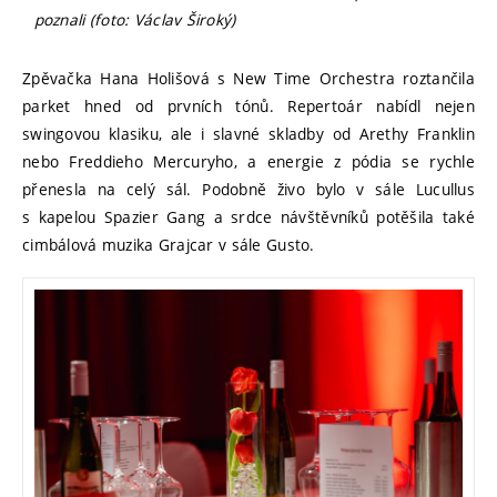
poznali (foto: Václav Široký)
Zpěvačka Hana Holišová s New Time Orchestra roztančila
parket hned od prvních tónů. Repertoár nabídl nejen
swingovou klasiku, ale i slavné skladby od Arethy Franklin
nebo Freddieho Mercuryho, a energie z pódia se rychle
přenesla na celý sál. Podobně živo bylo v sále Lucullus
s kapelou Spazier Gang a srdce návštěvníků potěšila také
cimbálová muzika Grajcar v sále Gusto.