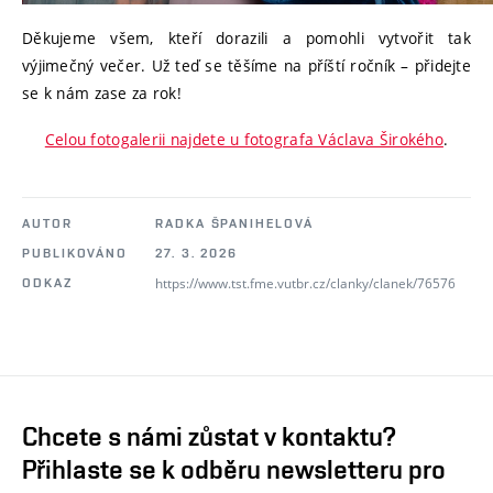
Děkujeme všem, kteří dorazili a pomohli vytvořit tak
výjimečný večer. Už teď se těšíme na příští ročník – přidejte
se k nám zase za rok!
Celou fotogalerii najdete u fotografa Václava Širokého
.
AUTOR
RADKA ŠPANIHELOVÁ
PUBLIKOVÁNO
27. 3. 2026
https://www.tst.fme.vutbr.cz/clanky/clanek/76576
ODKAZ
Chcete s námi zůstat v kontaktu?
Přihlaste se k odběru newsletteru pro