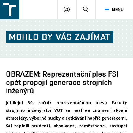
FSI
PŘIHLÁŠENÍ
HLEDAT
MENU
VUT
v
Brně
MOHLO
BY
VÁS
ZAJÍMAT
OBRAZEM: Reprezentační ples FSI
opět propojil generace strojních
inženýrů
Jubilejní 60. ročník reprezentačního plesu Fakulty
strojního inženýrství VUT se nesl ve znamení skvělé
atmosféry, výborné hudby a setkávání napříč generacemi.
Sál zaplnili studenti, absolventi, zaměstnanci, zástupci