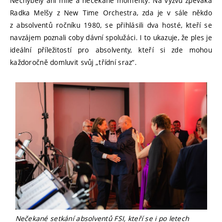
Nechyběly ani milé a nečekané momenty. Na výzvu zpěváka
Radka Melšy z New Time Orchestra, zda je v sále někdo
z absolventů ročníku 1980, se přihlásili dva hosté, kteří se
navzájem poznali coby dávní spolužáci. I to ukazuje, že ples je
ideální příležitostí pro absolventy, kteří si zde mohou
každoročně domluvit svůj „třídní sraz“.
Nečekané setkání absolventů FSI, kteří se i po letech