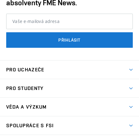
absolventy FME News.
Vaše e-mailová adresa
PŘIHLÁSIT
PRO UCHAZEČE
Studuj strojní inženýrství
PRO STUDENTY
Nabídka studia
Předměty
Ambasadoři studia
VĚDA A VÝZKUM
Studijní programy
Přijímačky
Věda a výzkum na FSI
Studijní předpisy
SPOLUPRÁCE S FSI
Zápisy
Úspěchy výzkumu
Časový plán studia
Často kladené dotazy
Firemní spolupráce