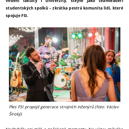
vedení fakulty i univerzity, stejně jako teamleadeři
studentských spolků – zkrátka pestrá komunita lidí, které
spojuje FSI.
Ples FSI propojil generace strojních inženýrů (foto: Václav
Široký)