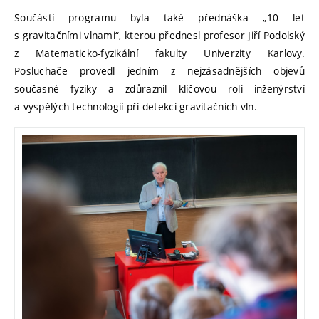
Součástí programu byla také přednáška „10 let
s gravitačními vlnami“, kterou přednesl profesor Jiří Podolský
z Matematicko-fyzikální fakulty Univerzity Karlovy.
Posluchače provedl jedním z nejzásadnějších objevů
současné fyziky a zdůraznil klíčovou roli inženýrství
a vyspělých technologií při detekci gravitačních vln.