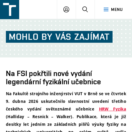
FSI
PŘIHLÁŠENÍ
HLEDAT
MENU
VUT
v
Brně
MOHLO
BY
VÁS
ZAJÍMAT
Na FSI pokřtili nové vydání
legendární fyzikální učebnice
Na Fakultě strojního inženýrství VUT v Brně se ve čtvrtek
9. dubna 2026 uskutečnilo slavnostní uvedení třetího
českého vydání světoznámé učebnice
HRW Fyzika
(Halliday – Resnick – Walker). Publikace, která je již
desítky let jedním ze základních pilířů výuky fyziky na