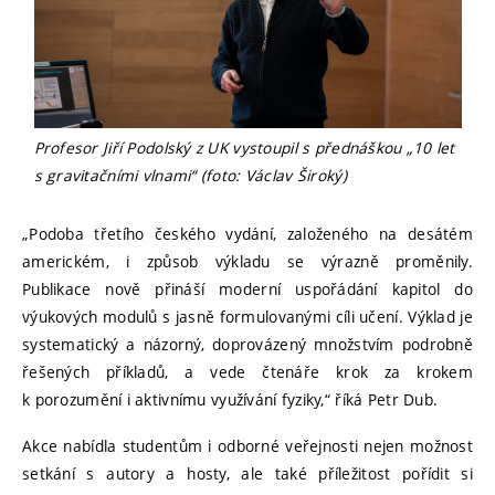
Profesor Jiří Podolský z UK vystoupil s přednáškou „10 let
s gravitačními vlnami“ (foto: Václav Široký)
„Podoba třetího českého vydání, založeného na desátém
americkém, i způsob výkladu se výrazně proměnily.
Publikace nově přináší moderní uspořádání kapitol do
výukových modulů s jasně formulovanými cíli učení. Výklad je
systematický a názorný, doprovázený množstvím podrobně
řešených příkladů, a vede čtenáře krok za krokem
k porozumění i aktivnímu využívání fyziky,“ říká Petr Dub.
Akce nabídla studentům i odborné veřejnosti nejen možnost
setkání s autory a hosty, ale také příležitost pořídit si