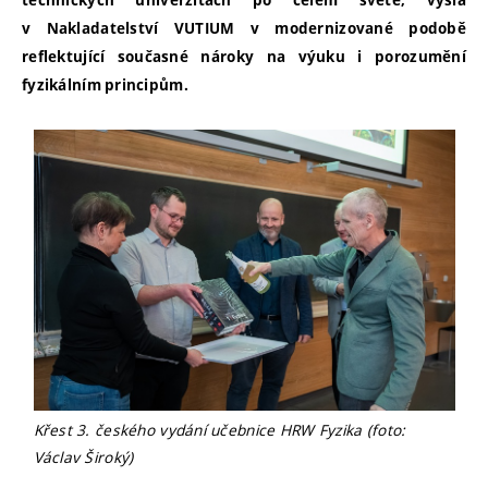
technických univerzitách po celém světě, vyšla
v Nakladatelství VUTIUM v modernizované podobě
reflektující současné nároky na výuku i porozumění
fyzikálním principům.
Křest 3. českého vydání učebnice HRW Fyzika (foto:
Václav Široký)