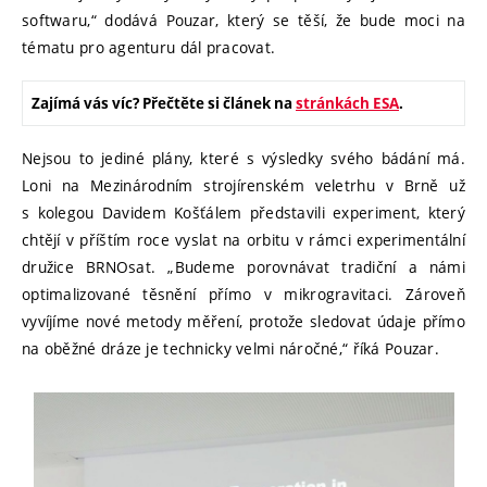
softwaru,“ dodává Pouzar, který se těší, že bude moci na
tématu pro agenturu dál pracovat.
Zajímá vás víc? Přečtěte si článek na
stránkách ESA
.
Nejsou to jediné plány, které s výsledky svého bádání má.
Loni na Mezinárodním strojírenském veletrhu v Brně už
s kolegou Davidem Košťálem představili experiment, který
chtějí v příštím roce vyslat na orbitu v rámci experimentální
družice BRNOsat. „Budeme porovnávat tradiční a námi
optimalizované těsnění přímo v mikrogravitaci. Zároveň
vyvíjíme nové metody měření, protože sledovat údaje přímo
na oběžné dráze je technicky velmi náročné,“ říká Pouzar.