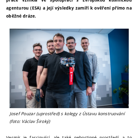
práce vznikla ve spolupráci s Evropskou kosmickou
agenturou (ESA) a její výsledky zamíří k ověření přímo na
oběžné dráze.
Josef Pouzar (uprostřed) s kolegy z Ústavu konstruování
(foto: Václav Široký)
Vesmír je fascinující, ale také nehostinné prostředí, a to