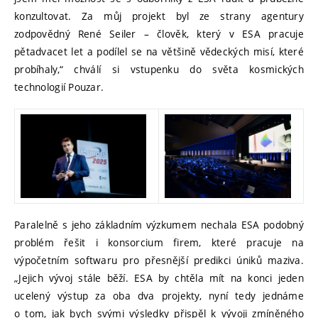
konzultovat. Za můj projekt byl ze strany agentury
zodpovědný René Seiler – člověk, který v ESA pracuje
pětadvacet let a podílel se na většině vědeckých misí, které
probíhaly,“ chválí si vstupenku do světa kosmických
technologií Pouzar.
Paralelně s jeho základním výzkumem nechala ESA podobný
problém řešit i konsorcium firem, které pracuje na
výpočetním softwaru pro přesnější predikci úniků maziva.
„Jejich vývoj stále běží. ESA by chtěla mít na konci jeden
ucelený výstup za oba dva projekty, nyní tedy jednáme
o tom, jak bych svými výsledky přispěl k vývoji zmíněného