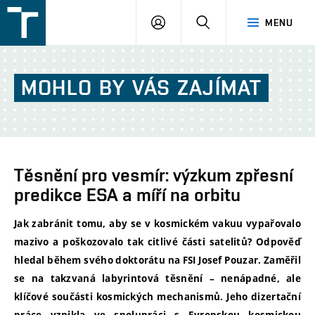
FSI
PŘIHLÁŠENÍ
HLEDAT
MENU
VUT
v
Brně
MOHLO
BY
VÁS
ZAJÍMAT
Těsnění pro vesmír: výzkum zpřesní
predikce ESA a míří na orbitu
Jak zabránit tomu, aby se v kosmickém vakuu vypařovalo
mazivo a poškozovalo tak citlivé části satelitů? Odpověď
hledal během svého doktorátu na FSI Josef Pouzar. Zaměřil
se na takzvaná labyrintová těsnění – nenápadné, ale
klíčové součásti kosmických mechanismů. Jeho dizertační