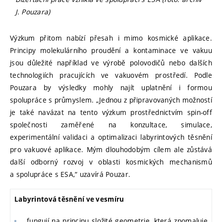
J. Pouzara)
Výzkum přitom nabízí přesah i mimo kosmické aplikace.
Principy molekulárního proudění a kontaminace ve vakuu
jsou důležité například ve výrobě polovodičů nebo dalších
technologiích pracujících ve vakuovém prostředí. Podle
Pouzara by výsledky mohly najít uplatnění i formou
spolupráce s průmyslem. „Jednou z připravovaných možností
je také navázat na tento výzkum prostřednictvím spin-off
společnosti zaměřené na konzultace, simulace,
experimentální validaci a optimalizaci labyrintových těsnění
pro vakuové aplikace. Mým dlouhodobým cílem ale zůstává
další odborný rozvoj v oblasti kosmických mechanismů
a spolupráce s ESA,“ uzavírá Pouzar.
Labyrintová těsnění ve vesmíru
fungují na principu složité geometrie, která zpomaluje