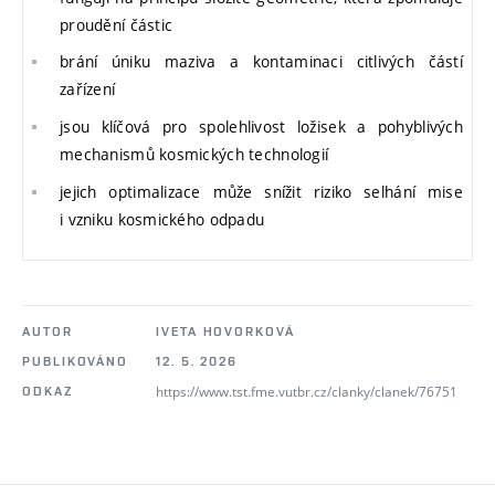
proudění částic
brání úniku maziva a kontaminaci citlivých částí
zařízení
jsou klíčová pro spolehlivost ložisek a pohyblivých
mechanismů kosmických technologií
jejich optimalizace může snížit riziko selhání mise
i vzniku kosmického odpadu
AUTOR
IVETA HOVORKOVÁ
PUBLIKOVÁNO
12. 5. 2026
https://www.tst.fme.vutbr.cz/clanky/clanek/76751
ODKAZ