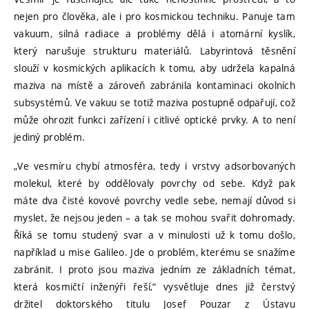
nejen pro člověka, ale i pro kosmickou techniku. Panuje tam
vakuum, silná radiace a problémy dělá i atomární kyslík,
který narušuje strukturu materiálů. Labyrintová těsnění
slouží v kosmických aplikacích k tomu, aby udržela kapalná
maziva na místě a zároveň zabránila kontaminaci okolních
subsystémů. Ve vakuu se totiž maziva postupně odpařují, což
může ohrozit funkci zařízení i citlivé optické prvky. A to není
jediný problém.
„Ve vesmíru chybí atmosféra, tedy i vrstvy adsorbovaných
molekul, které by oddělovaly povrchy od sebe. Když pak
máte dva čisté kovové povrchy vedle sebe, nemají důvod si
myslet, že nejsou jeden – a tak se mohou svařit dohromady.
Říká se tomu studený svar a v minulosti už k tomu došlo,
například u mise Galileo. Jde o problém, kterému se snažíme
zabránit. I proto jsou maziva jedním ze základních témat,
která kosmičtí inženýři řeší,“ vysvětluje dnes již čerstvý
držitel doktorského titulu Josef Pouzar z Ústavu