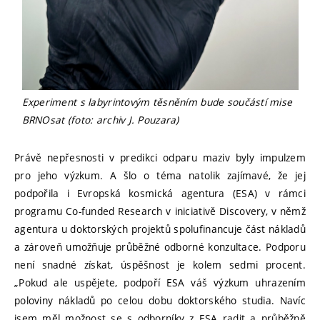
Experiment s labyrintovým těsněním bude součástí mise
BRNOsat (foto: archiv J. Pouzara)
Právě nepřesnosti v predikci odparu maziv byly impulzem
pro jeho výzkum. A šlo o téma natolik zajímavé, že jej
podpořila i Evropská kosmická agentura (ESA) v rámci
programu Co-funded Research v iniciativě Discovery, v němž
agentura u doktorských projektů spolufinancuje část nákladů
a zároveň umožňuje průběžné odborné konzultace. Podporu
není snadné získat, úspěšnost je kolem sedmi procent.
„Pokud ale uspějete, podpoří ESA váš výzkum uhrazením
poloviny nákladů po celou dobu doktorského studia. Navíc
jsem měl možnost se s odborníky z ESA radit a průběžně