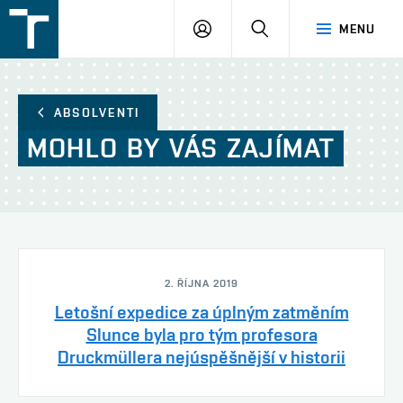
FSI
PŘIHLÁŠENÍ
HLEDAT
MENU
VUT
v
Brně
ABSOLVENTI
MOHLO
BY
VÁS
ZAJÍMAT
2. ŘÍJNA 2019
Letošní expedice za úplným zatměním
Slunce byla pro tým profesora
Druckmüllera nejúspěšnější v historii