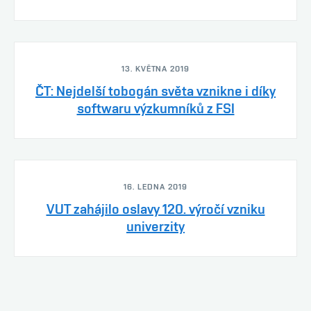
13. KVĚTNA 2019
ČT: Nejdelší tobogán světa vznikne i díky
softwaru výzkumníků z FSI
16. LEDNA 2019
VUT zahájilo oslavy 120. výročí vzniku
univerzity