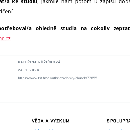
, jakmile nám potom u zápisu dod
at/a ke studiu
dčení.
třeboval/a ohledně studia na cokoliv zeptat
r.cz
.
KATEŘINA RŮŽIČKOVÁ
24. 1. 2024
https://www.tst.fme.vutbr.cz/clanky/clanek/72855
VĚDA A VÝZKUM
SPOLUPRÁ