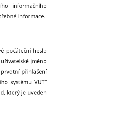
ního informačního
třebné informace.
vé počáteční heslo
 uživatelské jméno
 prvotní přihlášení
ního systému VUT“
ód, který je uveden