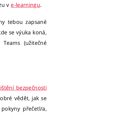
rzu v
e-learningu
.
ny tebou zapsané
kde se výuka koná,
 Teams (užitečné
ištění bezpečnosti
dobré vědět, jak se
 pokyny přečetl/a,