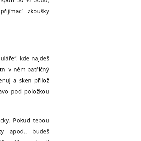
řijímací zkoušky
muláře“, kde najdeš
rtni v něm patřičný
nuj a sken přilož
ravo pod položkou
icky. Pokud tebou
šky apod., budeš