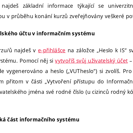
najdeš základní informace týkající se univerzit
ou v průběhu konání kurzů zveřejňovány veškeré po
elského účtu v informačním systému
rzu/ů najdeš v
e-přihlášce
na záložce „Heslo k IS“ s
ystému. Pomocí něj si
vytvoříš svůj uživatelský účet
–
de vygenerováno a heslo („VUTheslo“) si zvolíš. Pro
m přitom v části „Vytvoření přístupu do Informač
vatelského jména své rodné číslo (u cizinců rodný k
ská část informačního systému