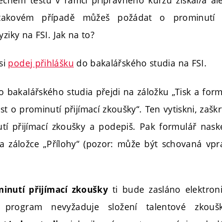
takovém případě můžeš požádat o prominutí p
yziky na FSI. Jak na to?
si
podej přihlášku
do bakalářského studia na FSI.
o bakalářského studia přejdi na záložku „Tisk a for
t o prominutí přijímací zkoušky“. Ten vytiskni, zašk
í přijímací zkoušky a podepiš. Pak formulář naske
na záložce „Přílohy“ (pozor: může být schovaná vp
ti bude zasláno elektron
inutí přijímací zkoušky
í program nevyžaduje složení talentové zkou