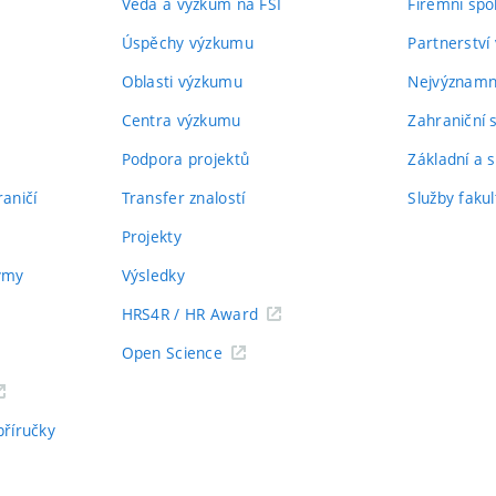
Věda a výzkum na FSI
Firemní spo
Úspěchy výzkumu
Partnerství
Oblasti výzkumu
Nejvýznamně
Centra výzkumu
Zahraniční 
Podpora projektů
Základní a s
aničí
Transfer znalostí
Služby fakul
Projekty
týmy
Výsledky
HRS4R / HR Award
Open Science
příručky