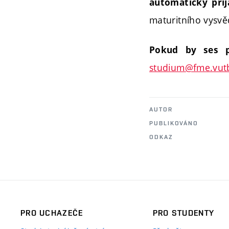
automaticky přij
maturitního vysvě
Pokud by ses po
studium@fme.vutb
AUTOR
PUBLIKOVÁNO
ODKAZ
PRO UCHAZEČE
PRO STUDENTY