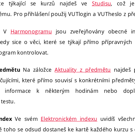
ce týkající se kurzů najdeš ve
Studisu
, což je
ému. Pro přihlášení použij VUTlogin a VUTheslo z p
V
Harmonogramu
jsou zveřejňovány obecné i
m
edy sice o věci, které se týkají přímo přípravných 
gram kontrolovat.
Na záložce
Aktuality z předmětu
najdeš p
předmětu
čujícími, které přímo souvisí s konkrétními předměty
ní informace k některým hodinám nebo dopl
testu.
Ve svém
Elektronickém indexu
uvidíš všechn
index
ě toho se odsud dostaneš ke kartě každého kurzu s