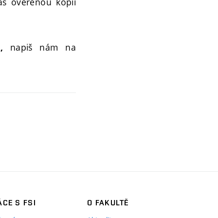
áš ověřenou kopii
napiš nám na
,
CE S FSI
O FAKULTĚ