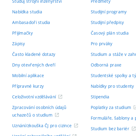
Studuj strojní inženýrství
Předměty
Nabídka studia
Studijní programy
Ambasadoři studia
Studijní předpisy
Přijímačky
Časový plán studia
Zápisy
Pro prváky
Často kladené dotazy
Studium a stáže v zahr
Dny otevřených dveří
Odborná praxe
Mobilní aplikace
Studentské spolky a 
Přípravné kurzy
Nabídky pro studenty
Celoživotní vzdělávání
Stipendia
Zpracování osobních údajů
Poplatky za studium
uchazečů o studium
Formuláře, šablony a 
Uznání/zkouška ČJ pro cizince
Studium bez bariér