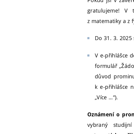
gratulujeme! V 
z matematiky a z f
Do 31. 3. 2025 
V e-přihlášce d
formulář „Žádos
důvod prominut
k e-přihlášce 
„Více …“).
Oznámení o prom
vybraný studijn