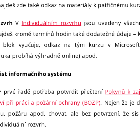
najdeš zde také odkaz na materiály k patřičnému ku
V
Individuálním rozvrhu
jsou uvedeny všech
rozvrh
najdeš kromě termínů hodin také dodatečné údaje – 
 blok vyučuje, odkaz na tým kurzu v Microsoft
výuka probíhá výhradně online) apod.
část informačního systému
v prvé řadě potřeba potvrdit přečtení
Pokynů k zaj
ví při práci a požární ochrany (BOZP)
. Nejen že je 
u, požáru apod. chovat, ale bez potvrzení, že sis
ndividuální rozvrh.