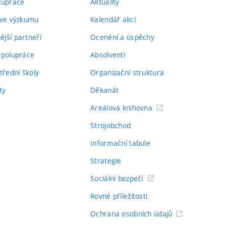
lupráce
Aktuality
 ve výzkumu
Kalendář akcí
jší partneři
Ocenění a úspěchy
spolupráce
Absolventi
třední školy
Organizační struktura
ty
Děkanát
Areálová knihovna
Strojobchod
Informační tabule
Strategie
Sociální bezpečí
Rovné příležitosti
Ochrana osobních údajů