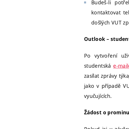
Budeš-li potř
kontaktovat te
došlých VUT zpr
Outlook – studen
Po vytvoření už
studentská
e‑mai
zasílat zprávy týk
jako v případě V
vyučujících.
Žádost o prominu
Pokud jsi v závě