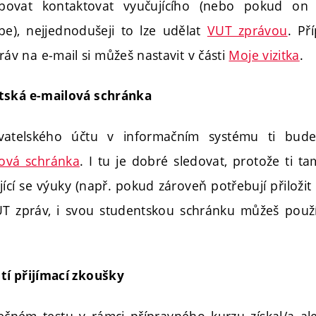
ebovat kontaktovat vyučujícího (nebo pokud on
be), nejjednodušeji to lze udělat
VUT zprávou
. Př
áv na e‑mail si můžeš nastavit v části
Moje vizitka
.
tská e-mailová schránka
ivatelského účtu v informačním systému ti bude
lová schránka
. I tu je dobré sledovat, protože ti t
ající se výuky (např. pokud zároveň potřebují přiloži
UT zpráv, i svou studentskou schránku můžeš použí
tí přijímací zkoušky
rečném testu v rámci přípravného kurzu získal/a a