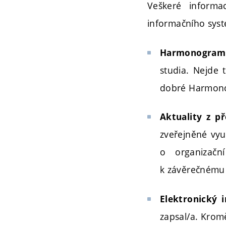
Veškeré informa
informačního syst
Harmonogra
studia. Nejde t
dobré Harmono
Aktuality z 
zveřejněné vyu
o organizač
k závěrečnému 
Elektronický 
zapsal/a. Krom