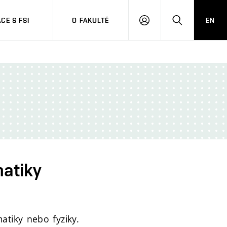
CE S FSI
O FAKULTĚ
EN
PŘIHLÁŠENÍ
HLEDAT
matiky
atiky nebo fyziky.