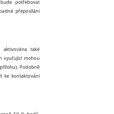
 bude potřebovat
ípadné přeposílání
 aktivována také
am vyučující mohou
t přílohu). Podobně
t ke kontaktování
lespoň 50 % bodů,