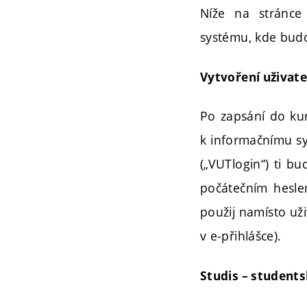
Níže na stránce 
systému, kde bud
Vytvoření uživat
Po zapsání do ku
k informačnímu s
(„VUTlogin“) ti bu
počátečním hesle
použij namísto uži
v e‑přihlášce).
Studis – student