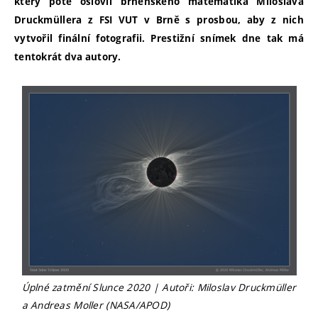
který poté oslovil brněnského matematika Miloslava
Druckmüllera z FSI VUT v Brně s prosbou, aby z nich
vytvořil finální fotografii. Prestižní snímek dne tak má
tentokrát dva autory.
Úplné zatmění Slunce 2020 | Autoři: Miloslav Druckmüller
a Andreas Moller (NASA/APOD)