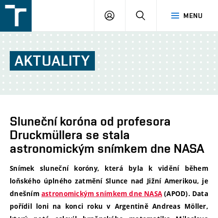
FSI
PŘIHLÁŠENÍ
HLEDAT
MENU
VUT
v
Brně
AKTUALITY
Sluneční koróna od profesora
Druckmüllera se stala
astronomickým snímkem dne NASA
Snímek sluneční koróny, která byla k vidění během
loňského úplného zatmění Slunce nad Jižní Amerikou, je
dnešním
astronomickým snímkem dne NASA
(APOD). Data
pořídil loni na konci roku v Argentině Andreas Möller,