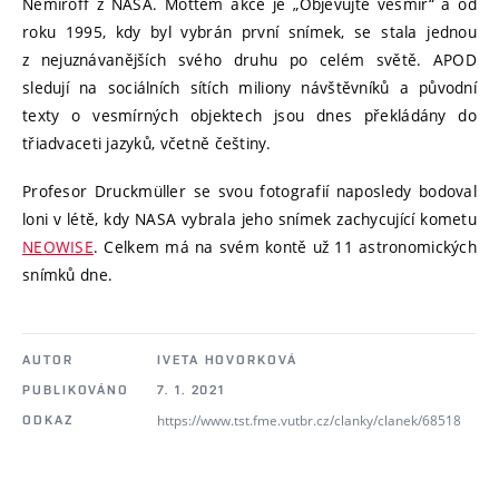
Nemiroff z NASA. Mottem akce je „Objevujte vesmír“ a od
roku 1995, kdy byl vybrán první snímek, se stala jednou
z nejuznávanějších svého druhu po celém světě. APOD
sledují na sociálních sítích miliony návštěvníků a původní
texty o vesmírných objektech jsou dnes překládány do
třiadvaceti jazyků, včetně češtiny.
Profesor Druckmüller se svou fotografií naposledy bodoval
loni v létě, kdy NASA vybrala jeho snímek zachycující kometu
NEOWISE
. Celkem má na svém kontě už 11 astronomických
snímků dne.
AUTOR
IVETA HOVORKOVÁ
PUBLIKOVÁNO
7. 1. 2021
https://www.tst.fme.vutbr.cz/clanky/clanek/68518
ODKAZ