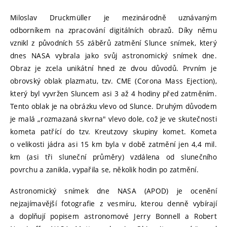
Miloslav Druckmüller je mezinárodně uznávaným
odborníkem na zpracování digitálních obrazů. Díky němu
vznikl z původních 55 záběrů zatmění Slunce snímek, který
dnes NASA vybrala jako svůj astronomický snímek dne.
Obraz je zcela unikátní hned ze dvou důvodů. Prvním je
obrovský oblak plazmatu, tzv. CME (Corona Mass Ejection),
který byl vyvržen Sluncem asi 3 až 4 hodiny před zatměním.
Tento oblak je na obrázku vlevo od Slunce. Druhým důvodem
je malá „rozmazaná skvrna" vlevo dole, což je ve skutečnosti
kometa patřící do tzv. Kreutzovy skupiny komet. Kometa
o velikosti jádra asi 15 km byla v době zatmění jen 4,4 mil.
km (asi tři sluneční průměry) vzdálena od slunečního
povrchu a zanikla, vypařila se, několik hodin po zatmění.
Astronomický snímek dne NASA (APOD) je ocenění
nejzajímavější fotografie z vesmíru, kterou denně vybírají
a doplňují popisem astronomové Jerry Bonnell a Robert