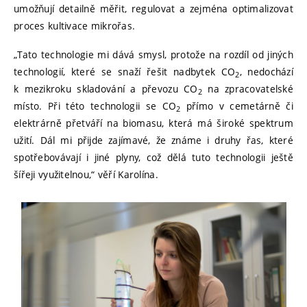
umožňují detailně měřit, regulovat a zejména optimalizovat
proces kultivace mikrořas.
„Tato technologie mi dává smysl, protože na rozdíl od jiných
technologií, které se snaží řešit nadbytek CO
, nedochází
2
k mezikroku skladování a převozu CO
na zpracovatelské
2
místo. Při této technologii se CO
přímo v cemetárně či
2
elektrárně přetváří na biomasu, která má široké spektrum
užití. Dál mi přijde zajímavé, že známe i druhy řas, které
spotřebovávají i jiné plyny, což dělá tuto technologii ještě
šířeji využitelnou,“ věří Karolína.