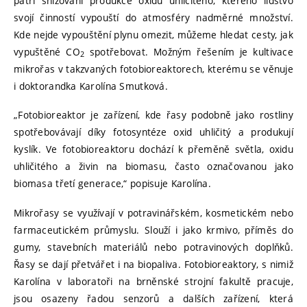
patří snižování produkce oxidu uhličitého, kterého lidstvo
svojí činností vypouští do atmosféry nadměrné množství.
Kde nejde vypouštění plynu omezit, můžeme hledat cesty, jak
vypuštěné CO
spotřebovat. Možným řešením je kultivace
2
mikrořas v takzvaných fotobioreaktorech, kterému se věnuje
i doktorandka Karolína Smutková.
„Fotobioreaktor je zařízení, kde řasy podobně jako rostliny
spotřebovávají díky fotosyntéze oxid uhličitý a produkují
kyslík. Ve fotobioreaktoru dochází k přeměně světla, oxidu
uhličitého a živin na biomasu, často označovanou jako
biomasa třetí generace,“ popisuje Karolína.
Mikrořasy se využívají v potravinářském, kosmetickém nebo
farmaceutickém průmyslu. Slouží i jako krmivo, příměs do
gumy, stavebních materiálů nebo potravinových doplňků.
Řasy se dají přetvářet i na biopaliva. Fotobioreaktory, s nimiž
Karolína v laboratoři na brněnské strojní fakultě pracuje,
jsou osazeny řadou senzorů a dalších zařízení, která