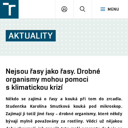
FSI
PŘIHLÁŠENÍ
HLEDAT
MENU
VUT
v
Brně
AKTUALITY
Nejsou řasy jako řasy. Drobné
organismy mohou pomoci
s klimatickou krizí
Někdo se zajímá o řasy a kouká při tom do zrcadla.
Studentka Karolína Smutková kouká pod mikroskop.
Zajímají ji totiž jiné řasy – drobné organismy, které někdy
bývají mylně považovány za rostliny. Vědci už nějakou