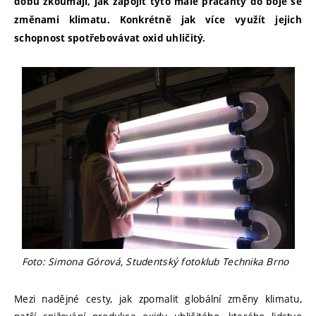
dobu zkoumají, jak zapojit tyto malé pracanty do boje se
změnami klimatu. Konkrétně jak více využít jejich
schopnost spotřebovávat oxid uhličitý.
Foto: Simona Górová, Studentský fotoklub Technika Brno
Mezi nadějné cesty, jak zpomalit globální změny klimatu,