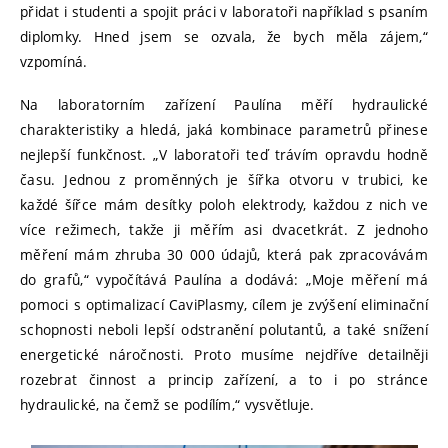
přidat i studenti a spojit práci v laboratoři například s psaním
diplomky. Hned jsem se ozvala, že bych měla zájem,“
vzpomíná.
Na laboratorním zařízení Paulína měří hydraulické
charakteristiky a hledá, jaká kombinace parametrů přinese
nejlepší funkčnost. „V laboratoři teď trávím opravdu hodně
času. Jednou z proměnných je šířka otvoru v trubici, ke
každé šířce mám desítky poloh elektrody, každou z nich ve
více režimech, takže ji měřím asi dvacetkrát. Z jednoho
měření mám zhruba 30 000 údajů, která pak zpracovávám
do grafů,“ vypočítává Paulína a dodává: „Moje měření má
pomoci s optimalizací CaviPlasmy, cílem je zvýšení eliminační
schopnosti neboli lepší odstranění polutantů, a také snížení
energetické náročnosti. Proto musíme nejdříve detailněji
rozebrat činnost a princip zařízení, a to i po stránce
hydraulické, na čemž se podílím,“ vysvětluje.