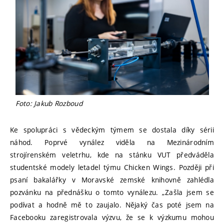
Foto: Jakub Rozboud
Ke spolupráci s vědeckým týmem se dostala díky sérii
náhod. Poprvé vynález viděla na Mezinárodním
strojírenském veletrhu, kde na stánku VUT předváděla
studentské modely letadel týmu Chicken Wings. Později při
psaní bakalářky v Moravské zemské knihovně zahlédla
pozvánku na přednášku o tomto vynálezu. „Zašla jsem se
podívat a hodně mě to zaujalo. Nějaký čas poté jsem na
Facebooku zaregistrovala výzvu, že se k výzkumu mohou