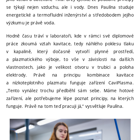
se týkají nejen vzduchu, ale i vody. Dnes Paulína studuje
energetické a termofluidní inženýrství a středobodem jejího
výzkumu je právě voda.
Hodně času tráví v laboratoři, kde v rámci své diplomové
práce zkoumá vztah kavitace, tedy náhlého poklesu tlaku
v kapalině, který dočasně vytvoří plynné prostředí,
a plazmatického výboje, to vše v závislosti na dalších
vlastnostech, jako je velikost otvoru v trubici a poloha
elektrody. Právě na principu kombinace kavitace
a nízkoteplotního plazmatu funguje zařízení CaviPlasma.
„Tento vynález trochu předběhl sám sebe. Máme hotové
zařízení, ale potřebujeme lépe poznat principy, na kterých
funguje. Právě na tom teď pracuji já,“ vysvětluje Paulína.