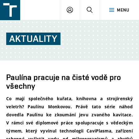
FSI
PŘIHLÁŠENÍ
HLEDAT
MENU
VUT
v
Brně
AKTUALITY
Paulína pracuje na čisté vodě pro
všechny
Co mají společného kuřata, knihovna a strojírenský
veletrh? Paulínu Monkovou. Právě tato série náhod
dovedla Paulínu ke zkoumání jevu zvaného kavitace.
V rámci své diplomové práce spolupracuje s vědeckým
týmem, který vyvinul technologii CaviPlasma, zařízení