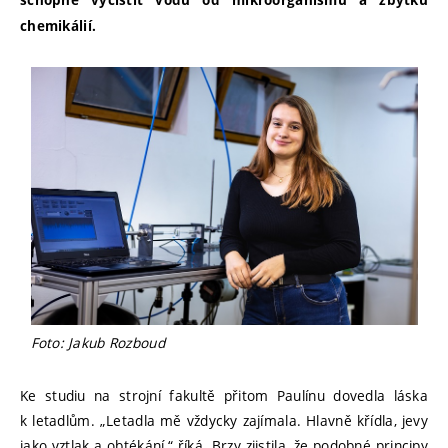
schopné vyčistit vodu od mikroorganismů a zbytků
chemikálií.
Foto: Jakub Rozboud
Ke studiu na strojní fakultě přitom Paulínu dovedla láska
k letadlům. „Letadla mě vždycky zajímala. Hlavně křídla, jevy
jako vztlak a obtékání,“ říká. Brzy zjistila, že podobné principy