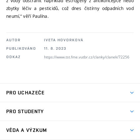
z vody odstranit například estrogeny z antikoncepce nebo
zbytky léčiv a pesticidů, což dnes čistírny odpadních vod
neumí,“ věří Paulína.
AUTOR
IVETA HOVORKOVÁ
PUBLIKOVÁNO
11. 8. 2023
https://www.tst.fme.vutbr.cz/clanky/clanek/72256
ODKAZ
PRO UCHAZEČE
Studuj strojní inženýrství
PRO STUDENTY
Nabídka studia
Předměty
Ambasadoři studia
VĚDA A VÝZKUM
Studijní programy
Přijímačky