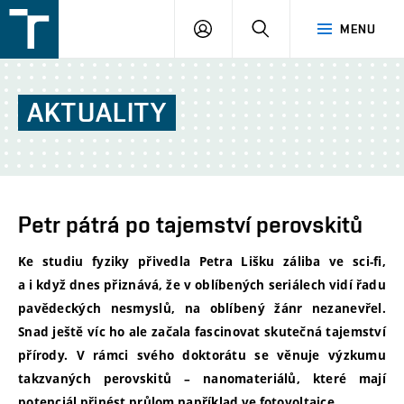
FSI
PŘIHLÁŠENÍ
HLEDAT
MENU
VUT
v
Brně
AKTUALITY
Petr pátrá po tajemství perovskitů
Ke studiu fyziky přivedla Petra Lišku záliba ve sci-fi,
a i když dnes přiznává, že v oblíbených seriálech vidí řadu
pavědeckých nesmyslů, na oblíbený žánr nezanevřel.
Snad ještě víc ho ale začala fascinovat skutečná tajemství
přírody. V rámci svého doktorátu se věnuje výzkumu
takzvaných perovskitů – nanomateriálů, které mají
potenciál přinést průlom například ve fotovoltaice.