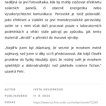
nadějná se jeví fotovoltaika, kde by mohly zvyšovat efektivitu
solárních panelů, či obecně energetika nebo
vysokorychlostní komunikace. Perovskit je totiž polovodič.
Jako efektivní a stabilní se jeví monokrystalické perovskity,
zatím se s nimi však daří pracovat pouze v laboratorních
podmínkách a vědci stále pátrají po způsobu, jak tento
materiál „zkrotit“ a přenést do masové výroby.
„Nejdřív jsem byl zklamaný, že vesmír je mnohem méně
zajímavý, než jsem si díky sci-fi představoval. Ale když člověk
pronikne do fyziky hlouběji, zjistí, že reálný svět je mnohem
spletitější a dobrodružnější, než jakékoliv science fiction,“
uzavírá Petr.
AUTOR
IVETA HOVORKOVÁ
PUBLIKOVÁNO
11. 8. 2023
https://www.tst.fme.vutbr.cz/clanky/clanek/72260
ODKAZ