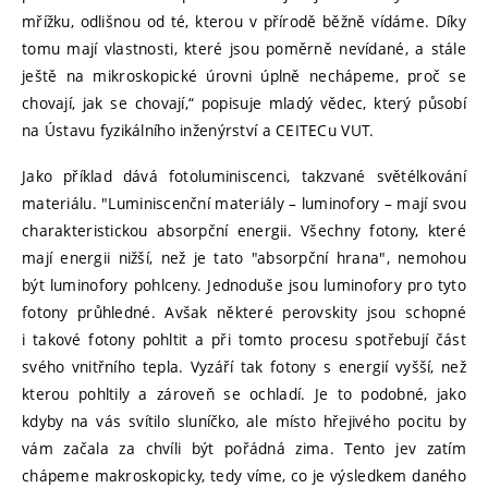
mřížku, odlišnou od té, kterou v přírodě běžně vídáme. Díky
tomu mají vlastnosti, které jsou poměrně nevídané, a stále
ještě na mikroskopické úrovni úplně nechápeme, proč se
chovají, jak se chovají,“ popisuje mladý vědec, který působí
na Ústavu fyzikálního inženýrství a CEITECu VUT.
Jako příklad dává fotoluminiscenci, takzvané světélkování
materiálu. "Luminiscenční materiály – luminofory – mají svou
charakteristickou absorpční energii. Všechny fotony, které
mají energii nižší, než je tato "absorpční hrana", nemohou
být luminofory pohlceny. Jednoduše jsou luminofory pro tyto
fotony průhledné. Avšak některé perovskity jsou schopné
i takové fotony pohltit a při tomto procesu spotřebují část
svého vnitřního tepla. Vyzáří tak fotony s energií vyšší, než
kterou pohltily a zároveň se ochladí. Je to podobné, jako
kdyby na vás svítilo sluníčko, ale místo hřejivého pocitu by
vám začala za chvíli být pořádná zima. Tento jev zatím
chápeme makroskopicky, tedy víme, co je výsledkem daného