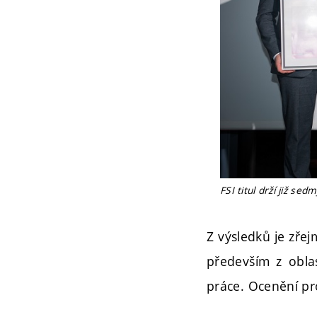
FSI titul drží již s
Z výsledků je zřej
především z oblas
práce. Ocenění pr