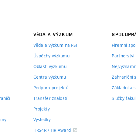
VĚDA A VÝZKUM
SPOLUPRÁ
Věda a výzkum na FSI
Firemní spo
Úspěchy výzkumu
Partnerství
Oblasti výzkumu
Nejvýznamně
Centra výzkumu
Zahraniční 
Podpora projektů
Základní a s
aničí
Transfer znalostí
Služby fakul
Projekty
týmy
Výsledky
HRS4R / HR Award