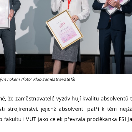
edmým rokem (foto: Klub zaměstnavatelů)
mé, že zaměstnavatelé vyzdvihují kvalitu absolventů
ti strojírenství, jejichž absolventi patří k těm nej
o fakultu i VUT jako celek převzala proděkanka FSI 