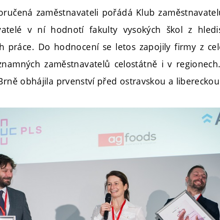
oručená zaměstnavateli pořádá Klub zaměstnavatelů
atelé v ní hodnotí fakulty vysokých škol z hledis
h práce. Do hodnocení se letos zapojily firmy z cel
znamných zaměstnavatelů celostátně i v regionech.
Brně obhájila prvenství před ostravskou a libereckou 