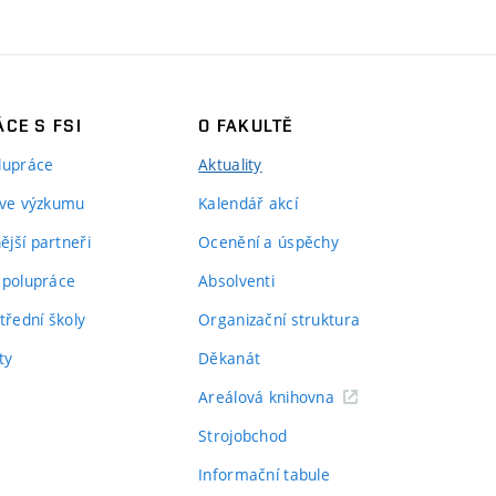
CE S FSI
O FAKULTĚ
lupráce
Aktuality
 ve výzkumu
Kalendář akcí
jší partneři
Ocenění a úspěchy
spolupráce
Absolventi
třední školy
Organizační struktura
ty
Děkanát
Areálová knihovna
Strojobchod
Informační tabule