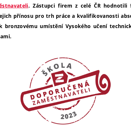
stnavateli
. Zástupci firem z celé ČR hodnotili
jejich přínosu pro trh práce a kvalifikovanosti ab
é k bronzovému umístění Vysokého učení technic
tami.