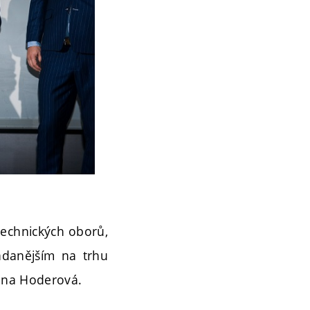
 technických oborů,
žádanějším na trhu
Jana Hoderová.