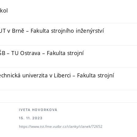
kol
UT v Brně – Fakulta strojního inženýrství
ŠB – TU Ostrava – Fakulta strojní
echnická univerzita v Liberci – Fakulta strojní
IVETA HOVORKOVÁ
15. 11. 2023
https://www.tst.fme.vutbr.cz/clanky/clanek/72652