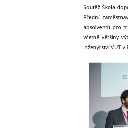
Soutěž Škola dop
Přední zaměstnav
absolventů pro tr
včetně většiny vý
inženýrství VUT v 