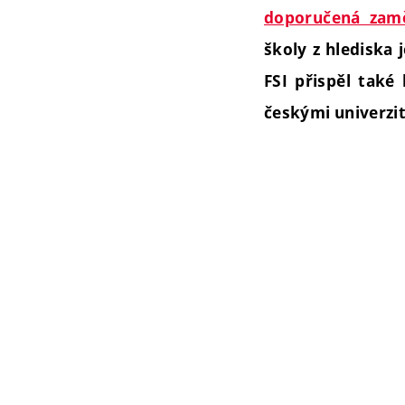
doporučená zamě
školy z hlediska 
FSI přispěl tak
českými univerzi