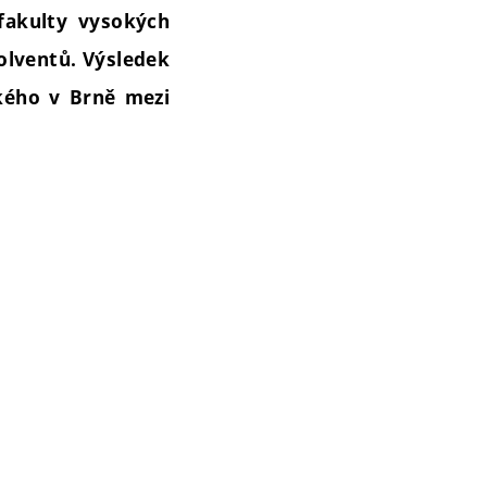
 fakulty vysokých
solventů. Výsledek
kého v Brně mezi