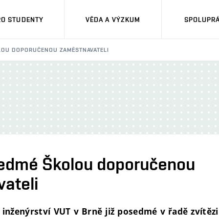
RO STUDENTY
VĚDA A VÝZKUM
SPOLUPRÁ
OLOU DOPORUČENOU ZAMĚSTNAVATELI
sedmé Školou doporučenou
ateli
 inženýrství VUT v Brně již posedmé v řadě zvítězi