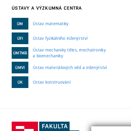
ÚSTAVY A VÝZKUMNÁ CENTRA
Ústav matematiky
ÚM
Ústav fyzikálního inženýrství
ÚFI
Ústav mechaniky těles, mechatroniky
ÚMTMB
a biomechaniky
Ústav materiálových věd a inženýrství
ÚMVI
Ústav konstruování
ÚK
Fakulta