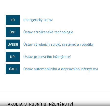
Energetický ústav
EÚ
Ústav strojírenské technologie
ÚST
Ústav výrobních strojů, systémů a robotiky
ÚVSSR
Ústav procesního inženýrství
ÚPI
Ústav automobilního a dopravního inženýrství
ÚADI
FAKULTA STROJNÍHO INŽENÝRSTVÍ