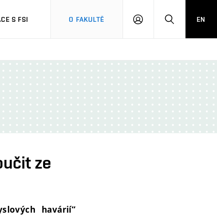
CE S FSI
O FAKULTĚ
EN
PŘIHLÁŠENÍ
HLEDAT
oučit ze
lových havárií“