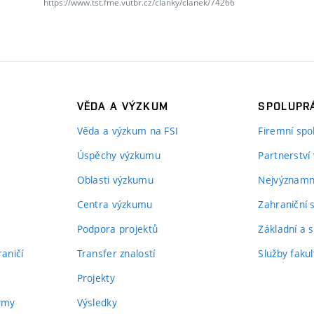
https://www.tst.fme.vutbr.cz/clanky/clanek/74266
VĚDA A VÝZKUM
SPOLUPRÁ
Věda a výzkum na FSI
Firemní spo
Úspěchy výzkumu
Partnerství
Oblasti výzkumu
Nejvýznamně
Centra výzkumu
Zahraniční 
Podpora projektů
Základní a s
aničí
Transfer znalostí
Služby fakul
Projekty
týmy
Výsledky