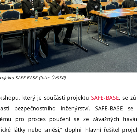
projektu SAFE-BASE (foto: ÚVSSR)
shopu, který je součástí projektu
SAFE-BASE
, se z
asti bezpečnostního inženýrství. SAFE-BASE s
ému pro proces poučení se ze závažných havári
ké látky nebo směsi,“ doplnil hlavní řešitel proje