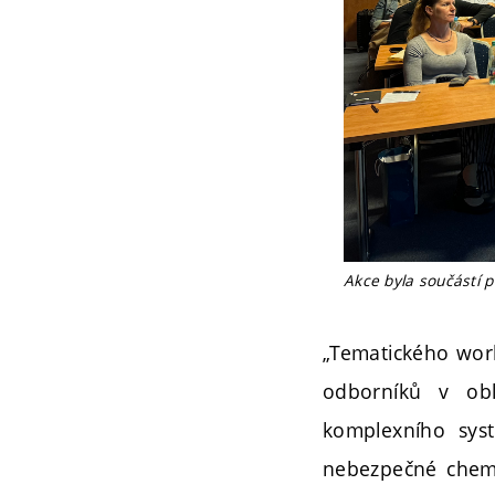
Akce byla součástí 
„Tematického work
odborníků v obl
komplexního syst
nebezpečné chemic