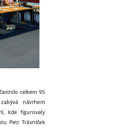
účastnilo celkem 95
e zabývá návrhem
í, kde figurovaly
ktu Petr Trávníček