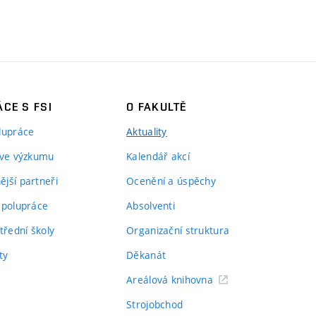
CE S FSI
O FAKULTĚ
lupráce
Aktuality
 ve výzkumu
Kalendář akcí
jší partneři
Ocenění a úspěchy
spolupráce
Absolventi
třední školy
Organizační struktura
ty
Děkanát
Areálová knihovna
Strojobchod