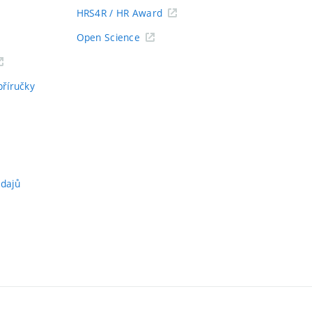
HRS4R / HR Award
Open Science
příručky
údajů