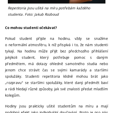
Repetitoria jsou ušitá na míru potřebám každého
studenta. Foto: Jakub Rozboud
Co mohou studenti očekávat?
Pokud student přijde na hodinu, vždy se snažíme
o neformální atmosféru, k níž přispívá i to, že nám studenti
tykají. Na hodinu může přijít bez předchozího přihlášení
jakýkoli student, který potřebuje pomoc s daným
předmětem, má dotazy ohledně samotného studia nebo
jenom chce strávit čas se svými kamarády a staršími
spolužáky. Studenti repetitoria klidně mohou brát jako
„rozpravu" se staršími spolužáky, které daný předmět baví
a rádi hledají různé způsoby, jak své znalosti předat mladším
kolegům.
Hodiny jsou prakticky ušité studentům na míru a mají
podobný efekt jako individuální doučování. Proto je pro nás