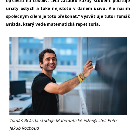
opravdu na cokoliv. „Na začátku každý student pociťuje
určitý ostych a také nejistotu v daném učivu. Ale našim
společným cílem je toto překonat,“ vysvětluje tutor Tomáš
Brázda, který vede matematická repetitoria.
Tomáš Brázda studuje Matematické inženýrství. Foto:
Jakub Rozboud