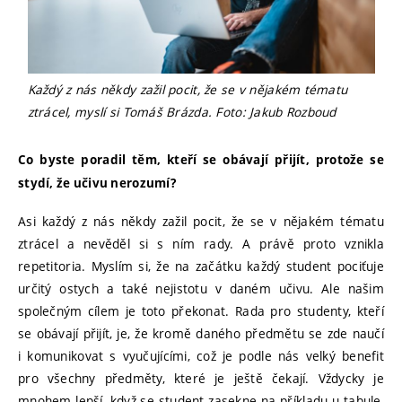
Každý z nás někdy zažil pocit, že se v nějakém tématu
ztrácel, myslí si Tomáš Brázda. Foto: Jakub Rozboud
Co byste poradil těm, kteří se obávají přijít, protože se
stydí, že učivu nerozumí?
Asi každý z nás někdy zažil pocit, že se v nějakém tématu
ztrácel a nevěděl si s ním rady. A právě proto vznikla
repetitoria. Myslím si, že na začátku každý student pociťuje
určitý ostych a také nejistotu v daném učivu. Ale našim
společným cílem je toto překonat. Rada pro studenty, kteří
se obávají přijít, je, že kromě daného předmětu se zde naučí
i komunikovat s vyučujícími, což je podle nás velký benefit
pro všechny předměty, které je ještě čekají. Vždycky je
mnohem lepší, když se student zasekne na příkladu u tabule,