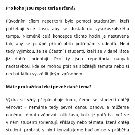
Pro koho jsou repetitoria určená?
Původním cílem repetitorií bylo pomoci studentům, kteří
potřebují více času, aby se dostali do vysokoškolského
tempa. Nicméně celá koncepce těchto hodin je nastavena
tak, aby se pružně přizpůsobila potřebám studentů. Není
tedy výjimkou, že se účastní i studenti, kteří se v dané látce
již dobře orientují. Pro ty jsou repetitoria naopak
nadstavbou, kde se mohou ptát na složitější témata nebo si
nechat látku vysvětlit jiným způsobem.
Máte pro každou lekci pevně dané téma?
Výuka se vždy přizpůsobuje tomu, čemu se studenti chtějí
věnovat – nemáme tedy pevně danou osnovu a můžeme
danému tématu věnovat tolik času, kolik je potřeba, než se
v něm studenti zorientují. Příklady nebo témata, která chtějí
studenti probrat, s nimi konzultujeme buď online v průběhu