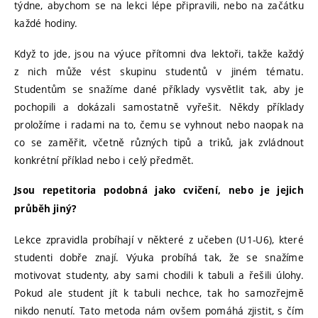
týdne, abychom se na lekci lépe připravili, nebo na začátku
každé hodiny.
Když to jde, jsou na výuce přítomni dva lektoři, takže každý
z nich může vést skupinu studentů v jiném tématu.
Studentům se snažíme dané příklady vysvětlit tak, aby je
pochopili a dokázali samostatně vyřešit. Někdy příklady
proložíme i radami na to, čemu se vyhnout nebo naopak na
co se zaměřit, včetně různých tipů a triků, jak zvládnout
konkrétní příklad nebo i celý předmět.
Jsou repetitoria podobná jako cvičení, nebo je jejich
průběh jiný?
Lekce zpravidla probíhají v některé z učeben (U1-U6), které
studenti dobře znají. Výuka probíhá tak, že se snažíme
motivovat studenty, aby sami chodili k tabuli a řešili úlohy.
Pokud ale student jít k tabuli nechce, tak ho samozřejmě
nikdo nenutí. Tato metoda nám ovšem pomáhá zjistit, s čím