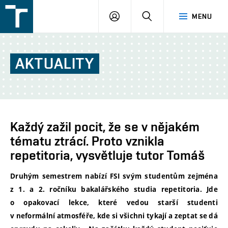
FSI
PŘIHLÁŠENÍ
HLEDAT
MENU
VUT
v
Brně
AKTUALITY
Každý zažil pocit, že se v nějakém
tématu ztrácí. Proto vznikla
repetitoria, vysvětluje tutor Tomáš
Druhým semestrem nabízí FSI svým studentům zejména
z 1. a 2. ročníku bakalářského studia repetitoria. Jde
o opakovací lekce, které vedou starší studenti
v neformální atmosféře, kde si všichni tykají a zeptat se dá