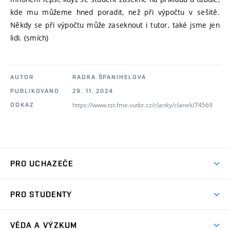
kde mu můžeme hned poradit, než při výpočtu v sešitě.
Někdy se při výpočtu může zaseknout i tutor, také jsme jen
lidi. (smích)
AUTOR
RADKA ŠPANIHELOVÁ
PUBLIKOVÁNO
29. 11. 2024
https://www.tst.fme.vutbr.cz/clanky/clanek/74569
ODKAZ
PRO UCHAZEČE
Studuj strojní inženýrství
PRO STUDENTY
Nabídka studia
Předměty
Ambasadoři studia
VĚDA A VÝZKUM