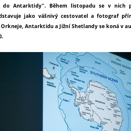
 do Antarktidy". Během listopadu se v nich p
stavuje jako vášnivý cestovatel a fotograf přír
 Orkneje, Antarktidu a Jižní Shetlandy se koná v au
0.