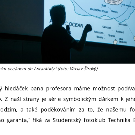
ním oceánem do Antarktidy" (foto: Václav Široký)
cký hledáček pana profesora máme možnost podíva
y. Z naší strany je série symbolickým dárkem k jeh
 podzim, a také poděkováním za to, že našemu f
ího garanta,“ říká za Studentský fotoklub Technika