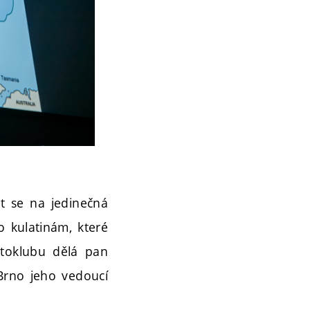
t se na jedinečná
o kulatinám, které
otoklubu dělá pan
 Brno jeho vedoucí