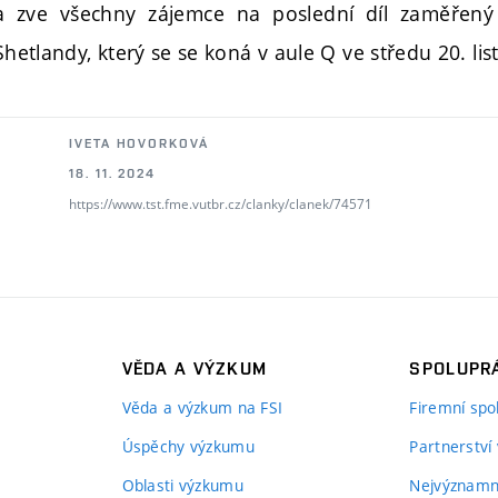
a zve všechny zájemce na poslední díl zaměřený 
 Shetlandy, který se se koná v aule Q ve středu 20. li
IVETA HOVORKOVÁ
18. 11. 2024
https://www.tst.fme.vutbr.cz/clanky/clanek/74571
VĚDA A VÝZKUM
SPOLUPRÁ
Věda a výzkum na FSI
Firemní spo
Úspěchy výzkumu
Partnerství
Oblasti výzkumu
Nejvýznamně