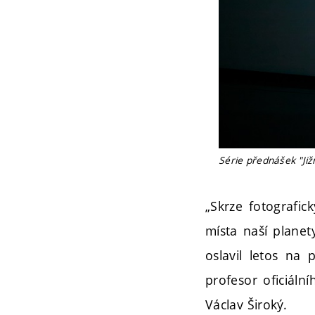
Série přednášek "Již
„Skrze fotografi
místa naší planet
oslavil letos na
profesor oficiáln
Václav Široký.