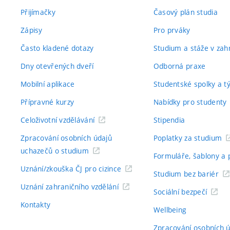
Přijímačky
Časový plán studia
Zápisy
Pro prváky
Často kladené dotazy
Studium a stáže v zahr
Dny otevřených dveří
Odborná praxe
Mobilní aplikace
Studentské spolky a 
Přípravné kurzy
Nabídky pro studenty
Celoživotní vzdělávání
Stipendia
Zpracování osobních údajů
Poplatky za studium
uchazečů o studium
Formuláře, šablony a 
Uznání/zkouška ČJ pro cizince
Studium bez bariér
Uznání zahraničního vzdělání
Sociální bezpečí
Kontakty
Wellbeing
Zpracování osobních 