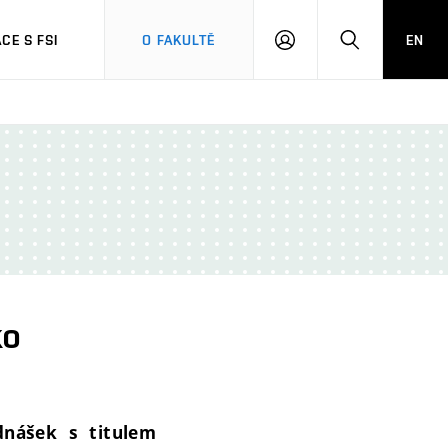
CE S FSI
O FAKULTĚ
EN
PŘIHLÁŠENÍ
HLEDAT
ko
ednášek s titulem