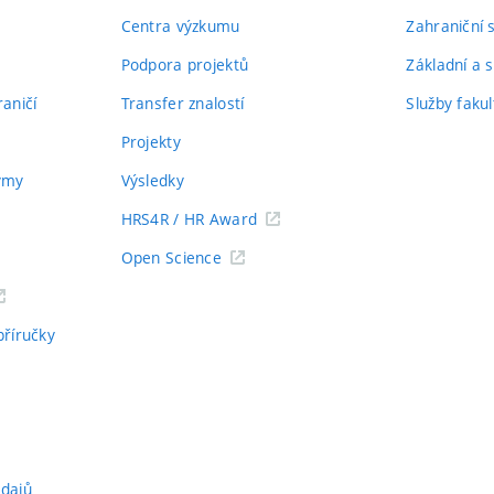
Centra výzkumu
Zahraniční 
Podpora projektů
Základní a s
aničí
Transfer znalostí
Služby fakul
Projekty
týmy
Výsledky
HRS4R / HR Award
Open Science
příručky
údajů