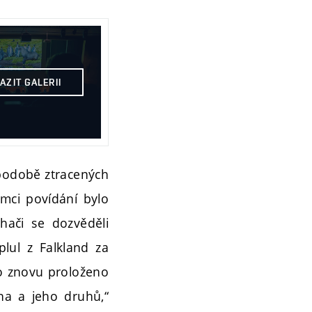
AZIT GALERII
 podobě ztracených
ámci povídání bylo
chači se dozvěděli
lul z Falkland za
lo znovu proloženo
na a jeho druhů,“