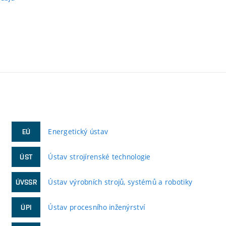
Energetický ústav
EÚ
Ústav strojírenské technologie
ÚST
Ústav výrobních strojů, systémů a robotiky
ÚVSSR
Ústav procesního inženýrství
ÚPI