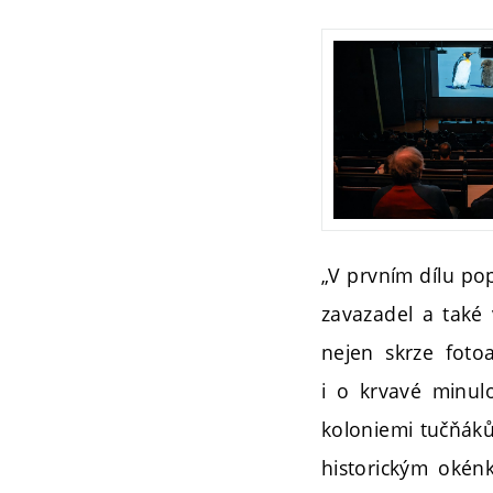
„V prvním dílu po
zavazadel a také 
nejen skrze fotoa
i o krvavé minul
koloniemi tučňáků
historickým okén