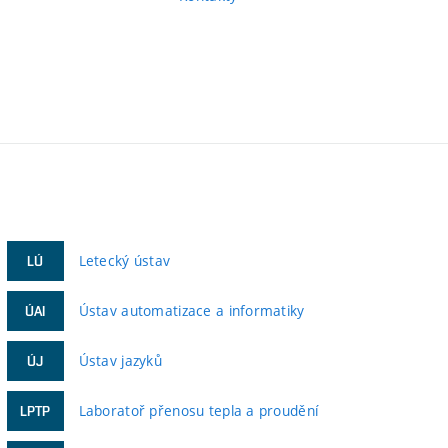
Letecký ústav
LÚ
Ústav automatizace a informatiky
ÚAI
Ústav jazyků
ÚJ
Laboratoř přenosu tepla a proudění
LPTP