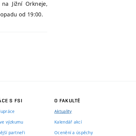
na Jižní Orkneje,
stopadu od 19:00.
CE S FSI
O FAKULTĚ
lupráce
Aktuality
 ve výzkumu
Kalendář akcí
jší partneři
Ocenění a úspěchy