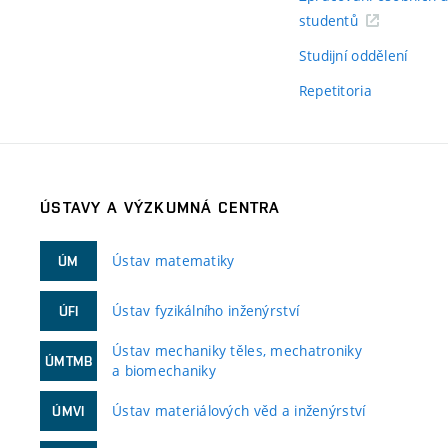
studentů
Studijní oddělení
Repetitoria
ÚSTAVY A VÝZKUMNÁ CENTRA
Ústav matematiky
ÚM
Ústav fyzikálního inženýrství
ÚFI
Ústav mechaniky těles, mechatroniky
ÚMTMB
a biomechaniky
Ústav materiálových věd a inženýrství
ÚMVI