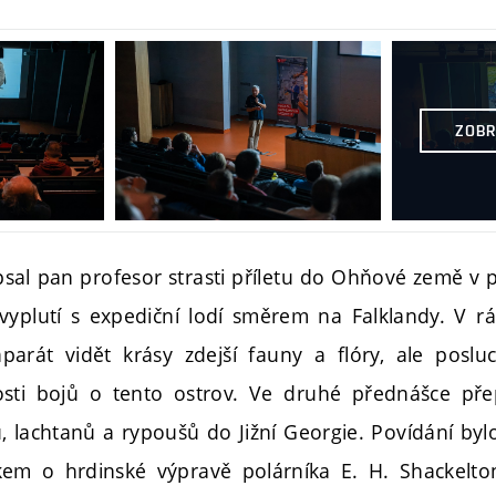
ZOBR
psal pan profesor strasti příletu do Ohňové země v
vyplutí s expediční lodí směrem na Falklandy. V r
parát vidět krásy zdejší fauny a flóry, ale poslu
osti bojů o tento ostrov. Ve druhé přednášce přep
, lachtanů a rypoušů do Jižní Georgie. Povídání by
kem o hrdinské výpravě polárníka E. H. Shackelto