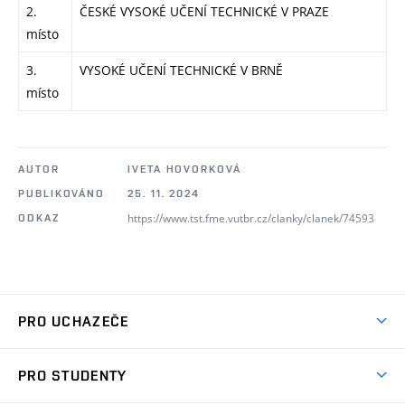
2.
ČESKÉ VYSOKÉ UČENÍ TECHNICKÉ V PRAZE
místo
3.
VYSOKÉ UČENÍ TECHNICKÉ V BRNĚ
místo
AUTOR
IVETA HOVORKOVÁ
PUBLIKOVÁNO
25. 11. 2024
https://www.tst.fme.vutbr.cz/clanky/clanek/74593
ODKAZ
PRO UCHAZEČE
Studuj strojní inženýrství
PRO STUDENTY
Nabídka studia