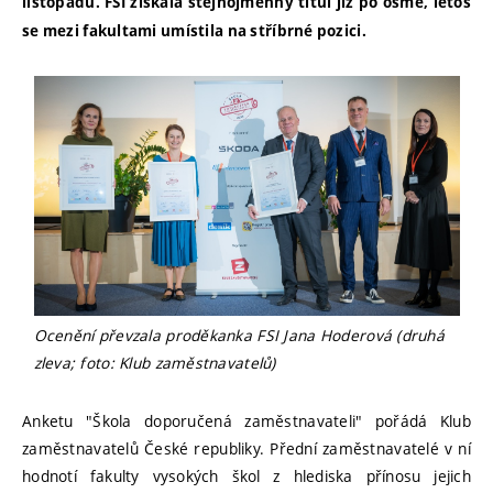
listopadu. FSI získala stejnojmenný titul již po osmé, letos
se mezi fakultami umístila na stříbrné pozici.
Ocenění převzala proděkanka FSI Jana Hoderová (druhá
zleva; foto: Klub zaměstnavatelů)
Anketu "Škola doporučená zaměstnavateli" pořádá Klub
zaměstnavatelů České republiky. Přední zaměstnavatelé v ní
hodnotí fakulty vysokých škol z hlediska přínosu jejich