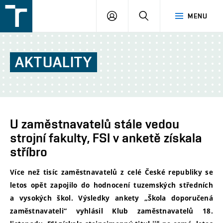
FSI
PŘIHLÁŠENÍ
HLEDAT
MENU
VUT
v
Brně
AKTUALITY
U zaměstnavatelů stále vedou
strojní fakulty, FSI v anketě získala
stříbro
Více než tisíc zaměstnavatelů z celé České republiky se
letos opět zapojilo do hodnocení tuzemských středních
a vysokých škol. Výsledky ankety „Škola doporučená
zaměstnavateli“ vyhlásil Klub zaměstnavatelů 18.