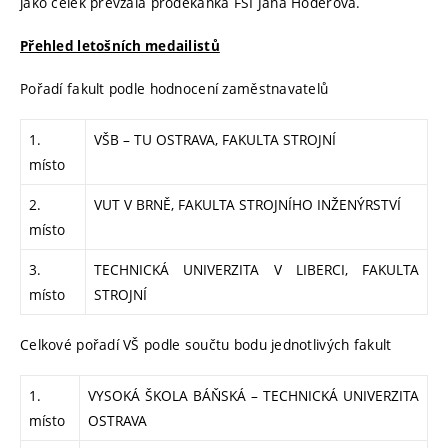
jako celek převzala proděkanka FSI Jana Hoderová.
Přehled letošních medailistů
Pořadí fakult podle hodnocení zaměstnavatelů
1.
VŠB – TU OSTRAVA, FAKULTA STROJNÍ
místo
2.
VUT V BRNĚ, FAKULTA STROJNÍHO INŽENÝRSTVÍ
místo
3.
TECHNICKÁ UNIVERZITA V LIBERCI, FAKULTA
místo
STROJNÍ
Celkové pořadí VŠ podle součtu bodu jednotlivých fakult
1.
VYSOKÁ ŠKOLA BÁŇSKÁ – TECHNICKÁ UNIVERZITA
místo
OSTRAVA