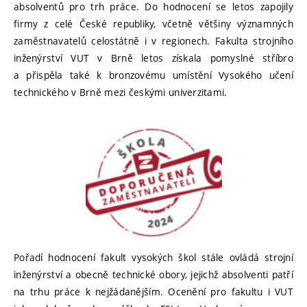
absolventů pro trh práce. Do hodnocení se letos zapojily
firmy z celé České republiky, včetně většiny významných
zaměstnavatelů celostátně i v regionech. Fakulta strojního
inženýrství VUT v Brně letos získala pomyslné stříbro
a přispěla také k bronzovému umístění Vysokého učení
technického v Brně mezi českými univerzitami.
Pořadí hodnocení fakult vysokých škol stále ovládá strojní
inženýrství a obecně technické obory, jejichž absolventi patří
na trhu práce k nejžádanějším. Ocenění pro fakultu i VUT