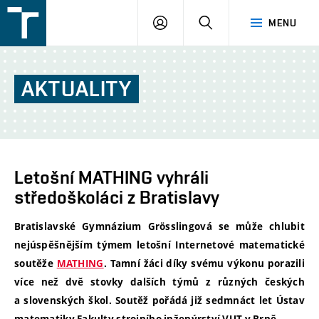
FSI
PŘIHLÁŠENÍ
HLEDAT
MENU
VUT
v
Brně
AKTUALITY
Letošní MATHING vyhráli
středoškoláci z Bratislavy
Bratislavské Gymnázium Grösslingová se může chlubit
nejúspěšnějším týmem letošní Internetové matematické
soutěže
MATHING
. Tamní žáci díky svému výkonu porazili
více než dvě stovky dalších týmů z různých českých
a slovenských škol. Soutěž pořádá již sedmnáct let Ústav