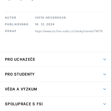
AUTOR
IVETA HOVORKOVÁ
PUBLIKOVÁNO
16. 12. 2024
https://www.tst.fme.vutbr.cz/clanky/clanek/74678
ODKAZ
PRO UCHAZEČE
Studuj strojní inženýrství
PRO STUDENTY
Nabídka studia
Předměty
Ambasadoři studia
VĚDA A VÝZKUM
Studijní programy
Přijímačky
Věda a výzkum na FSI
Studijní předpisy
SPOLUPRÁCE S FSI
Zápisy
Úspěchy výzkumu
Časový plán studia