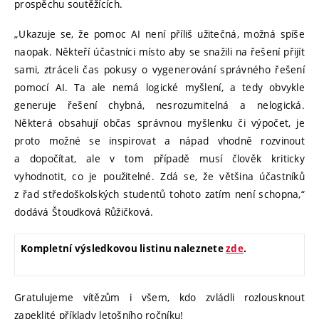
prospěchu soutěžících.
„Ukazuje se, že pomoc AI není příliš užitečná, možná spíše
naopak. Někteří účastníci místo aby se snažili na řešení přijít
sami, ztráceli čas pokusy o vygenerování správného řešení
pomocí AI. Ta ale nemá logické myšlení, a tedy obvykle
generuje řešení chybná, nesrozumitelná a nelogická.
Některá obsahují občas správnou myšlenku či výpočet, je
proto možné se inspirovat a nápad vhodně rozvinout
a dopočítat, ale v tom případě musí člověk kriticky
vyhodnotit, co je použitelné. Zdá se, že většina účastníků
z řad středoškolských studentů tohoto zatím není schopna,“
dodává Štoudková Růžičková.
Kompletní výsledkovou listinu naleznete
zde
.
Gratulujeme vítězům i všem, kdo zvládli rozlousknout
zapeklité příklady letošního ročníku!