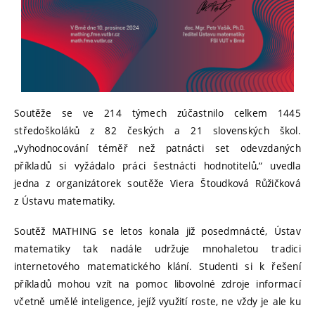
Soutěže se ve 214 týmech zúčastnilo celkem 1445
středoškoláků z 82 českých a 21 slovenských škol.
„Vyhodnocování téměř než patnácti set odevzdaných
příkladů si vyžádalo práci šestnácti hodnotitelů,“ uvedla
jedna z organizátorek soutěže Viera Štoudková Růžičková
z Ústavu matematiky.
Soutěž MATHING se letos konala již posedmnácté, Ústav
matematiky tak nadále udržuje mnohaletou tradici
internetového matematického klání. Studenti si k řešení
příkladů mohou vzít na pomoc libovolné zdroje informací
včetně umělé inteligence, jejíž využití roste, ne vždy je ale ku