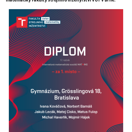
matematiky Fakulty strojního inženýrství VUT v Brně.