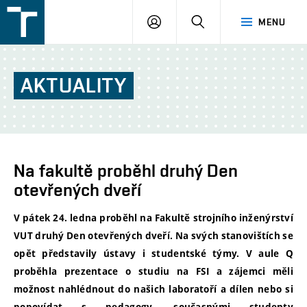
FSI
PŘIHLÁŠENÍ
HLEDAT
MENU
VUT
v
Brně
AKTUALITY
Na fakultě proběhl druhý Den
otevřených dveří
V pátek 24. ledna proběhl na Fakultě strojního inženýrství
VUT druhý Den otevřených dveří. Na svých stanovištích se
opět představily ústavy i studentské týmy. V aule Q
proběhla prezentace o studiu na FSI a zájemci měli
možnost nahlédnout do našich laboratoří a dílen nebo si