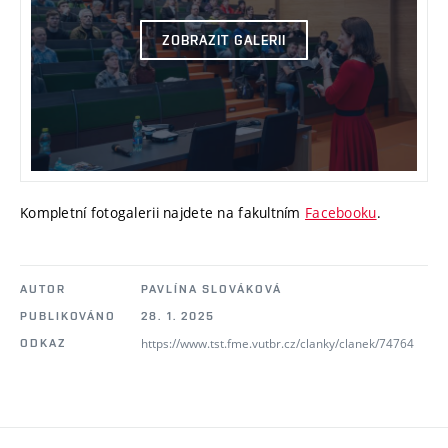
ZOBRAZIT GALERII
Kompletní fotogalerii najdete na fakultním
Facebooku
.
AUTOR
PAVLÍNA SLOVÁKOVÁ
PUBLIKOVÁNO
28. 1. 2025
https://www.tst.fme.vutbr.cz/clanky/clanek/74764
ODKAZ