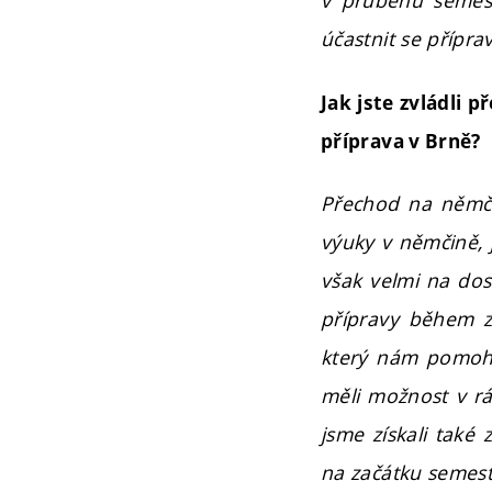
v průběhu semest
účastnit se přípr
Jak jste zvládli
příprava v Brně?
Přechod na němči
výuky v němčině, 
však velmi na dos
přípravy během z
který nám pomohl 
měli možnost v rá
jsme získali také 
na začátku semest