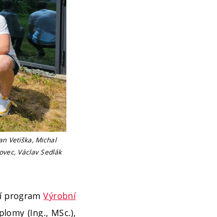
an Vetiška, Michal
ovec, Václav Sedlák
ní program
Výrobní
lomy (Ing., MSc.),