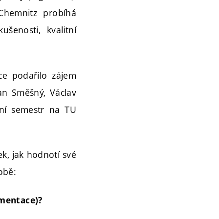
Chemnitz probíhá
enosti, kvalitní
e podařilo zájem
an Směšný, Václav
vní semestr na TU
ek, jak hodnotí své
obě:
umentace)?