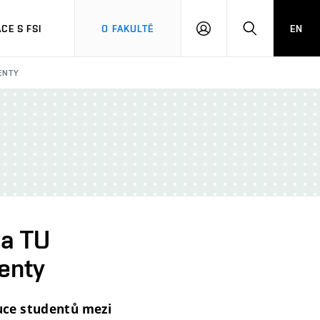
CE S FSI
O FAKULTĚ
EN
PŘIHLÁŠENÍ
HLEDAT
ENTY
 a TU
denty
ýuce studentů mezi