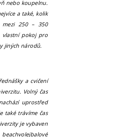
hyň nebo koupelnu.
ejvíce a také, kolik
e mezi 250 – 350
 vlastní pokoj pro
y jiných národů.
řednášky a cvičení
verzitu. Volný čas
 nachází uprostřed
 také trávíme čas
verzity je vybaven
 beachvolejbalové