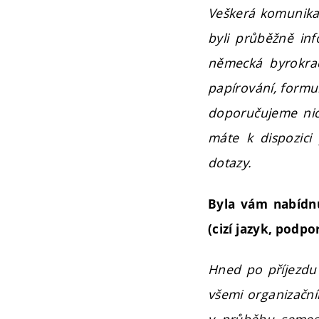
Veškerá komunikac
byli průběžně inf
německá byrokrac
papírování, formu
doporučujeme nic 
máte k dispozici
dotazy.
Byla vám nabídn
(cizí jazyk, podpo
Hned po příjezdu 
všemi organizační