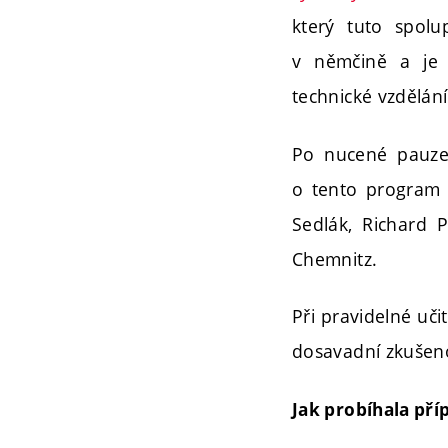
který tuto spol
v němčině a je 
technické vzdělání
Po nucené pauze
o tento program 
Sedlák, Richard 
Chemnitz.
Při pravidelné uči
dosavadní zkušeno
Jak probíhala př