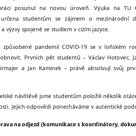
upráci posunul na novou úroveň. Výuka na TU 
určena studentům se zájmem o mezinárodní zkuš
 a výzvy spojené se studiem v cizím jazyce.
 způsobené pandemií COVID-19 se v loňském roc
obnovit. Prvních pět studentů – Václav Hotovec, J
Pirmajer a Jan Kaminek – právě absolvují svůj pr
telské návštěvě jsme studentům položili několik otáz
sti. Jejich odpovědi ponecháváme v autentické pod
íprava na odjezd (komunikace s koordinátory, dok