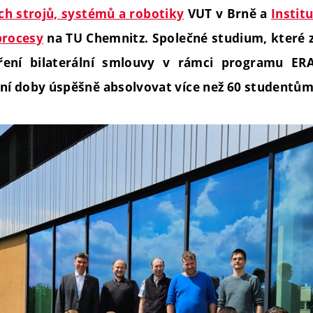
h strojů, systémů a robotiky
VUT v Brně a
Instit
procesy
na TU Chemnitz. Společné studium, které z
ření bilaterální smlouvy v rámci programu E
ní doby úspěšně absolvovat více než 60 studentům