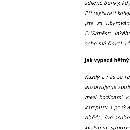
sdílené buňky, kd
Při registraci kole
jste za ubytová
EUR/měsíc. Jakého
sebe má člověk vž
Jak vypadá běžný
Každý z nás se rá
absolvujeme spole
mezi hodinami vyp
kampusu a poskyt
oběda. Své osobní
kvalitním sporto