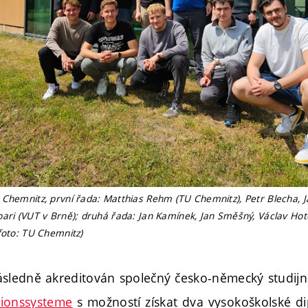
Chemnitz, první řada: Matthias Rehm (TU Chemnitz), Petr Blecha, J
ari (VUT v Brně); druhá řada: Jan Kamínek, Jan Směšný, Václav Hot
f
oto: TU Chemnitz)
ásledně akreditován společný česko-německý studij
tionssysteme
s možností získat dva vysokoškolské dip