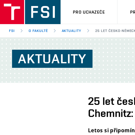
PRO UCHAZEČE
P
FSI
O FAKULTĚ
AKTUALITY
25 LET ČESKO-NĚMEC
AKTUALITY
25 let če
Chemnitz: 
Letos si připomín