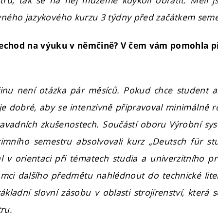
ru, tak se na něj můžeme kdykoli obrátit. Měli 
avného jazykového kurzu 3 týdny před začátkem seme
 přechod na výuku v němčině? V čem vám pomohla p
nu není otázka pár měsíců. Pokud chce student a
je dobré, aby se intenzivně připravoval minimálně r
avadních zkušenostech. Součástí oboru Výrobní sy
imního semestru absolvovali kurz „Deutsch für st
v orientaci při tématech studia a univerzitního pr
mci dalšího předmětu nahlédnout do technické lite
základní slovní zásobu v oblasti strojírenství, která 
ru.