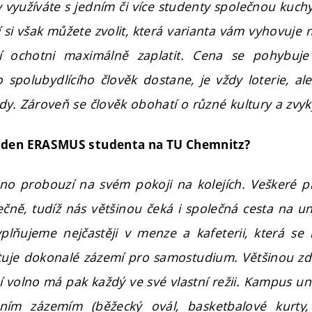
y využíváte s jedním či více studenty společnou kuc
jí si však můžete zvolit, která varianta vám vyhovuje n
ní ochotni maximálně zaplatit. Cena se pohybuj
 spolubydlícího člověk dostane, je vždy loterie, ale
dy. Zároveň se člověk obohatí o různé kultury a zvyk
 den ERASMUS studenta na TU Chemnitz?
no probouzí na svém pokoji na kolejích. Veškeré p
čně, tudíž nás většinou čeká i společná cesta na uni
lňujeme nejčastěji v menze a kafeterii, která se
uje dokonalé zázemí pro samostudium. Většinou zde
 volno má pak každý ve své vlastní režii. Kampus uni
vním zázemím (běžecký ovál, basketbalové kurty,