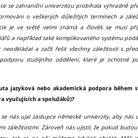
e se zahraniční univerzitou probíhala výhradně pře
ormováni o veškerých důležitých termínech a zále
ie je ve světě velmi známá a člověk se musí při
lářů a například také komplikovaného systému podán
neodkládat a začít řešit všechny záležitosti s pře
 podporu studijního oddělení, které je ochotné po
uta jazyková nebo akademická podpora během 
ra vyučujících a spolužáků)?
se nás ujal zástupce německé univerzity, aby nás
mi záležitostmi. Zároveň nás ujistil, že pokud budou