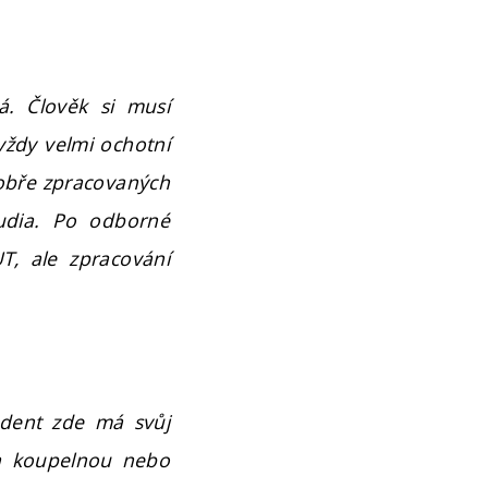
. Člověk si musí
 vždy velmi ochotní
 dobře zpracovaných
tudia. Po odborné
T, ale zpracování
udent zde má svůj
í a koupelnou nebo