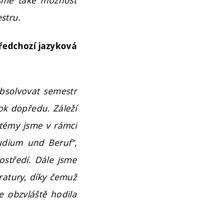
jsme také možnost
stru.
ředchozí jazyková
bsolvovat semestr
ok dopředu. Záleží
stémy jsme v rámci
udium und Beruf“,
ostředí. Dále jsme
ratury, díky čemuž
se obzvláště hodila