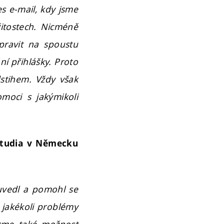
s e-mail, kdy jsme
žitostech. Nicméně
pravit na spoustu
í přihlášky. Proto
dstihem. Vždy však
moci s jakýmikoli
studia v Německu
 uvedl a pomohl se
 jakékoli problémy