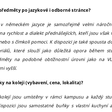
 předměty po jazykové i odborné stránce?
v německém jazyce je samozřejmě velmi náročná
a rychlost a dialekt přednášejících, kteří jsou však
 nebo s čímkoli pomoci. K dispozici je také spousta
iálů, které slouží jako důležitá opora během s
dměty na podobné obtížnostní úrovni jako na VU
ni vyšší.
y na koleji (vybavení, cena, lokalita)?
olejí jsou umístěny v rámci kampusu a každý st
dispozici jsou samostatné buňky s vlastní kuchyn