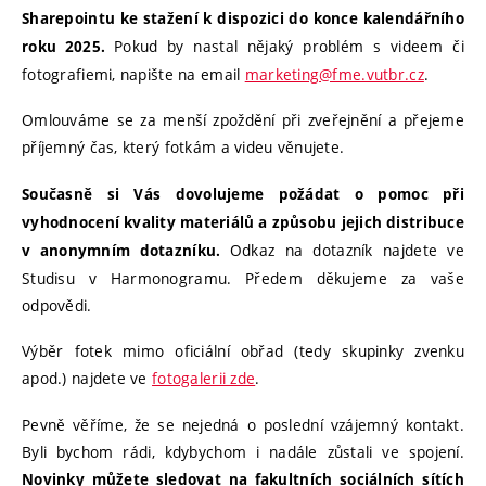
Sharepointu ke stažení k dispozici do konce kalendářního
Pokud by nastal nějaký problém s videem či
roku 2025.
fotografiemi, napište na email
marketing@fme.vutbr.cz
.
Omlouváme se za menší zpoždění při zveřejnění a přejeme
příjemný čas, který fotkám a videu věnujete.
Současně si Vás dovolujeme požádat o pomoc při
vyhodnocení kvality materiálů a způsobu jejich distribuce
Odkaz na dotazník najdete ve
v
anonymním dotazníku
.
Studisu v Harmonogramu. Předem děkujeme za vaše
odpovědi.
Výběr fotek mimo oficiální obřad (tedy skupinky zvenku
apod.) najdete ve
fotogalerii zde
.
Pevně věříme, že se nejedná o poslední vzájemný kontakt.
Byli bychom rádi, kdybychom i nadále zůstali ve spojení.
Novinky můžete sledovat na fakultních sociálních sítích