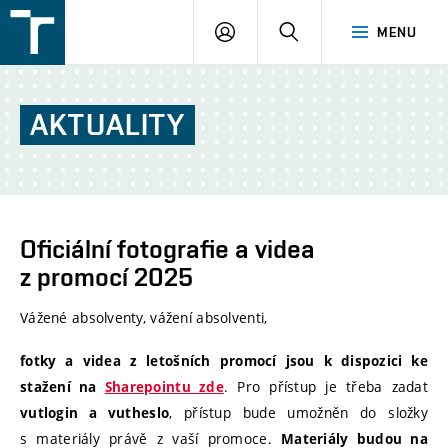
FSI
PŘIHLÁŠENÍ
HLEDAT
MENU
VUT
v
Brně
AKTUALITY
Oficiální fotografie a videa
z promocí 2025
Vážené absolventy, vážení absolventi,
fotky a videa z letošních promocí jsou k dispozici ke
. Pro přístup je třeba zadat
stažení na
Sharepointu zde
, přístup bude umožněn do složky
vutlogin a vutheslo
s materiály právě z vaší promoce.
Materiály budou na