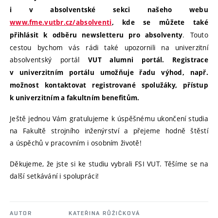
i v absolventské sekci našeho webu
www.fme.vutbr.cz/absolventi
, kde se můžete také
. Touto
přihlásit k odběru newsletteru pro absolventy
cestou bychom vás rádi také upozornili na univerzitní
absolventský portál
VUT alumni portál. Registrace
v univerzitním portálu umožňuje řadu výhod, např.
možnost kontaktovat registrované spolužáky, přístup
k univerzitním a fakultním benefitům.
Ještě jednou Vám gratulujeme k úspěšnému ukončení studia
na Fakultě strojního inženýrství a přejeme hodně štěstí
a úspěchů v pracovním i osobním životě!
Děkujeme, že jste si ke studiu vybrali FSI VUT. Těšíme se na
další setkávání i spolupráci!
AUTOR
KATEŘINA RŮŽIČKOVÁ