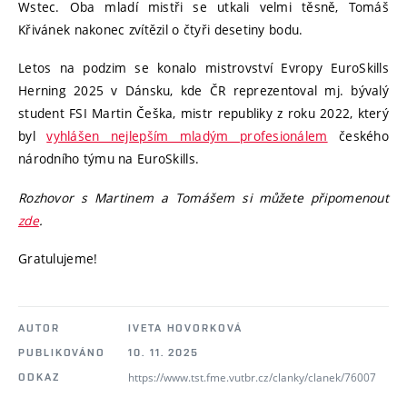
Wstec. Oba mladí mistři se utkali velmi těsně, Tomáš
Křivánek nakonec zvítězil o čtyři desetiny bodu.
Letos na podzim se konalo mistrovství Evropy EuroSkills
Herning 2025 v Dánsku, kde ČR reprezentoval mj. bývalý
student FSI Martin Češka, mistr republiky z roku 2022, který
byl
vyhlášen nejlepším mladým profesionálem
českého
národního týmu na EuroSkills.
Rozhovor s Martinem a Tomášem si můžete připomenout
zde
.
Gratulujeme!
AUTOR
IVETA HOVORKOVÁ
PUBLIKOVÁNO
10. 11. 2025
https://www.tst.fme.vutbr.cz/clanky/clanek/76007
ODKAZ