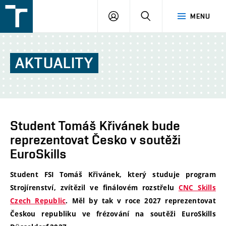
FSI
PŘIHLÁŠENÍ
HLEDAT
MENU
VUT
v
Brně
AKTUALITY
Student Tomáš Křivánek bude
reprezentovat Česko v soutěži
EuroSkills
Student FSI Tomáš Křivánek, který studuje program
Strojírenství, zvítězil ve finálovém rozstřelu
CNC Skills
Czech Republic
. Měl by tak v roce 2027 reprezentovat
Českou republiku ve frézování na soutěži EuroSkills