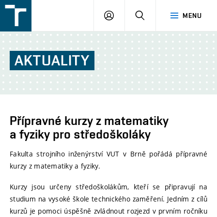
FSI
PŘIHLÁŠENÍ
HLEDAT
MENU
VUT
v
Brně
AKTUALITY
Přípravné kurzy z matematiky
a fyziky pro středoškoláky
Fakulta strojního inženýrství VUT v Brně pořádá přípravné
kurzy z matematiky a fyziky.
Kurzy jsou určeny středoškolákům, kteří se připravují na
studium na vysoké škole technického zaměření. Jedním z cílů
kurzů je pomoci úspěšně zvládnout rozjezd v prvním ročníku