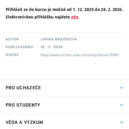
Přihlásit se do kurzu je možné od 1. 12. 2025 do 28. 2. 2026.
Elektronickou přihlášku najdete
zde
.
AUTOR
JIŘINA BROŽÍKOVÁ
PUBLIKOVÁNO
18. 11. 2025
https://www.tst.fme.vutbr.cz/clanky/clanek/76041
ODKAZ
PRO UCHAZEČE
Studuj strojní inženýrství
PRO STUDENTY
Nabídka studia
Předměty
Ambasadoři studia
VĚDA A VÝZKUM
Studijní programy