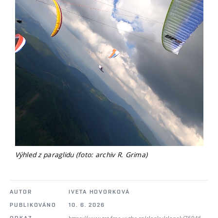
Výhled z paraglidu (foto: archiv R. Grima)
AUTOR
IVETA HOVORKOVÁ
PUBLIKOVÁNO
10. 6. 2026
https://www.tst.fme.vutbr.cz/clanky/clanek/76946
ODKAZ