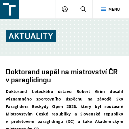
FSI
PŘIHLÁŠENÍ
HLEDAT
MENU
VUT
v
Brně
AKTUALITY
Doktorand uspěl na mistrovství ČR
v paraglidingu
Doktorand Leteckého ústavu Robert Grim dosáhl
významného sportovního úspěchu na závodě Sky
Paragliders Beskydy Open 2026, který byl současně
Mistrovstvím České republiky a Slovenské republiky
v přeletovém paraglidingu (XC) a také Akademickým