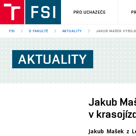
PRO UCHAZEČE
P
FSI
O FAKULTĚ
AKTUALITY
JAKUB MAŠEK VYBOJ
AKTUALITY
Jakub Maš
v krasojíz
Jakub Mašek z Le