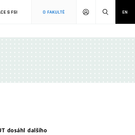
CE S FSI
O FAKULTĚ
EN
PŘIHLÁŠENÍ
HLEDAT
UT dosáhl dalšího