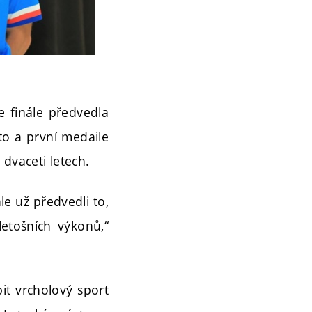
ve finále předvedla
to a první medaile
 dvaceti letech.
le už předvedli to,
letošních výkonů,“
it vrcholový sport