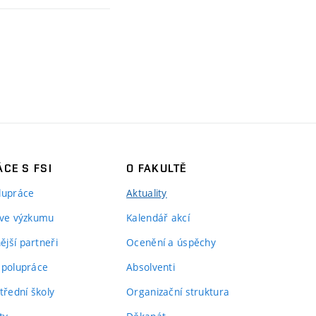
CE S FSI
O FAKULTĚ
lupráce
Aktuality
 ve výzkumu
Kalendář akcí
jší partneři
Ocenění a úspěchy
spolupráce
Absolventi
třední školy
Organizační struktura