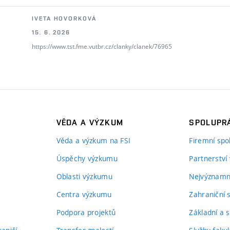
IVETA HOVORKOVÁ
15. 6. 2026
https://www.tst.fme.vutbr.cz/clanky/clanek/76965
VĚDA A VÝZKUM
SPOLUPRÁ
Věda a výzkum na FSI
Firemní spo
Úspěchy výzkumu
Partnerství
Oblasti výzkumu
Nejvýznamně
Centra výzkumu
Zahraniční 
Podpora projektů
Základní a s