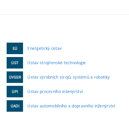
Energetický ústav
EÚ
Ústav strojírenské technologie
ÚST
Ústav výrobních strojů, systémů a robotiky
ÚVSSR
Ústav procesního inženýrství
ÚPI
Ústav automobilního a dopravního inženýrství
ÚADI