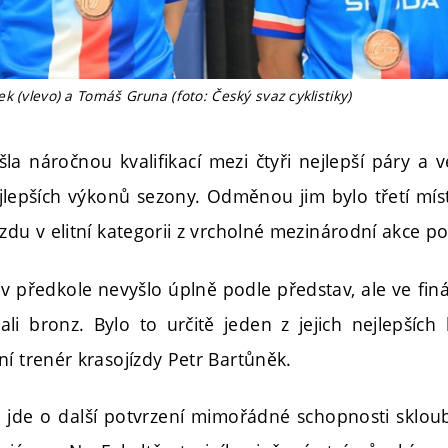
k (vlevo) a Tomáš Gruna (foto: Český svaz cyklistiky)
la náročnou kvalifikací mezi čtyři nejlepší páry a 
jlepších výkonů sezony. Odměnou jim bylo třetí mís
zdu v elitní kategorii z vrcholné mezinárodní akce po
 předkole nevyšlo úplně podle představ, ale ve finá
li bronz. Bylo to určitě jeden z jejich nejlepších 
í trenér krasojízdy Petr Bartůněk.
jde o další potvrzení mimořádné schopnosti skloub