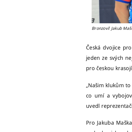
Bronzoví! Jakub Maše
Česká dvojice proš
jeden ze svých ne
pro českou krasojí
„Našim klukům to v
co umí a vybojova
uvedl reprezentačn
Pro Jakuba Maška 