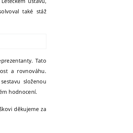
a Leteckém ústavu,
olvoval také stáž
eprezentanty. Tato
znost a rovnováhu.
 sestavu složenou
vém hodnocení.
škovi děkujeme za