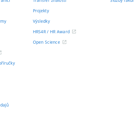
aničí
Transfer znalostí
Služby fakul
Projekty
týmy
Výsledky
HRS4R / HR Award
Open Science
příručky
údajů