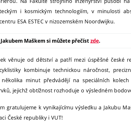
iérou. Na Fakultě strojního inženýrství působí n
teckým i kosmickým technologiím, v minulosti abs
 centru ESA ESTEC v nizozemském Noordwijku.
s Jakubem Maškem si můžete přečíst
zde
.
ek věnuje od dětství a patří mezi úspěšné české r
 cyklistiky kombinuje technickou náročnost, preci
několika minut předvádějí na speciálních kolech
vků, jejichž obtížnost rozhoduje o výsledném bodo
 gratulujeme k vynikajícímu výsledku a Jakubu Ma
ci České republiky i VUT!