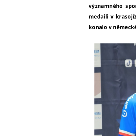
významného spor
medaili v krasojí
konalo v německ