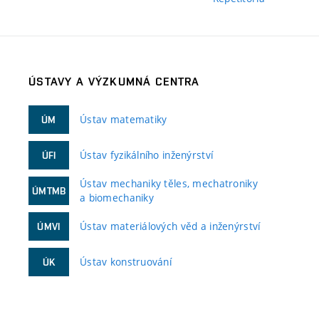
ÚSTAVY A VÝZKUMNÁ CENTRA
Ústav matematiky
ÚM
Ústav fyzikálního inženýrství
ÚFI
Ústav mechaniky těles, mechatroniky
ÚMTMB
a biomechaniky
Ústav materiálových věd a inženýrství
ÚMVI
Ústav konstruování
ÚK