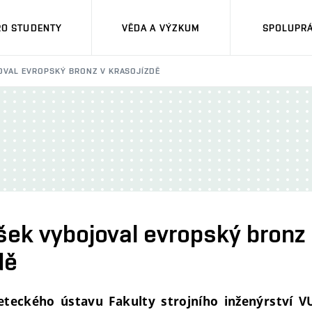
RO STUDENTY
VĚDA A VÝZKUM
SPOLUPRÁ
OVAL EVROPSKÝ BRONZ V KRASOJÍZDĚ
ek vybojoval evropský bronz
dě
teckého ústavu Fakulty strojního inženýrství V