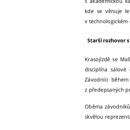
s akademickou kar
kde se věnuje le
v technologickém
Starší rozhovor 
Krasojízdě se Maš
disciplína sálové
Závodníci během 
z předepsaných pr
Oběma závodníkům
skvělou reprezenta