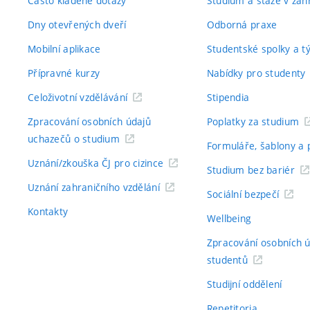
Často kladené dotazy
Studium a stáže v zahr
Dny otevřených dveří
Odborná praxe
Mobilní aplikace
Studentské spolky a 
Přípravné kurzy
Nabídky pro studenty
Celoživotní vzdělávání
Stipendia
Zpracování osobních údajů
Poplatky za studium
uchazečů o studium
Formuláře, šablony a 
Uznání/zkouška ČJ pro cizince
Studium bez bariér
Uznání zahraničního vzdělání
Sociální bezpečí
Kontakty
Wellbeing
Zpracování osobních 
studentů
Studijní oddělení
Repetitoria