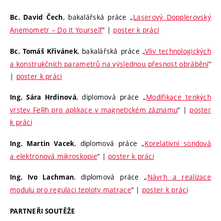
, bakalářská práce „
Laserový Dopplerovský
Bc. David Čech
Anemometr – Do It Yourself
“ |
poster k práci
, bakalářská práce „
Vliv technologických
Bc. Tomáš Křivánek
a konstrukčních parametrů na výslednou přesnost obrábění
“
|
poster k práci
, diplomová práce „
Modifikace tenkých
Ing. Sára Hrdinová
vrstev FeRh pro aplikace v magnetickém záznamu
“ |
poster
k práci
, diplomová práce „
Korelativní sondová
Ing. Martin Vacek
a elektronová mikroskopie
“ |
poster k práci
, diplomová práce „
Návrh a realizace
Ing. Ivo Lachman
modulu pro regulaci teploty matrace
“ |
poster k práci
PARTNEŘI SOUTĚŽE