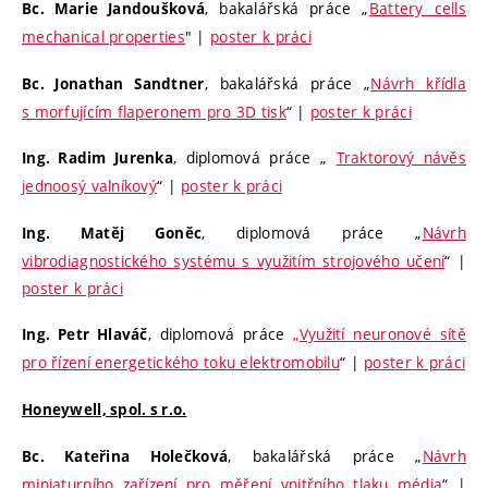
, bakalářská práce „
Battery cells
Bc.
Marie Jandoušková
mechanical properties
" |
poster k práci
, bakalářská práce „
Návrh křídla
Bc. Jonathan Sandtner
s morfujícím flaperonem pro 3D tisk
“ |
poster k práci
, diplomová práce „
Traktorový návěs
Ing. Radim Jurenka
jednoosý valníkový
“ |
poster k práci
, diplomová práce „
Návrh
Ing. Matěj Goněc
vibrodiagnostického systému s využitím strojového učení
“ |
poster k práci
, diplomová práce
„Využití neuronové sítě
Ing. Petr Hlaváč
pro řízení energetického toku elektromobilu
“ |
poster k práci
Honeywell, spol. s r.o.
, bakalářská práce „
Návrh
Bc. Kateřina Holečková
miniaturního zařízení pro měření vnitřního tlaku média
“ |