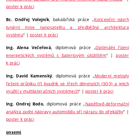
poster k práci
, bakalářská práce „
Koncepční návrh
Bc. Ondřej Volejník
lunární mise nanosatelitu a předběžná architektura
systému
“ |
poster k práci
diplomová práce „
Optimální řízení
Ing. Alena Večeřová
,
energetických systémů s bateriovým úložištěm
“ |
poster
k práci
, diplomová práce „
Moderní metody
Ing. David Kamenský
řešení průniku tří kvadrik ve třech dimenzích (3Q3) a jejich
využití v multilateračních systémech
“ |
poster k práci
diplomová práce „
Napěťově-deformační
Ing. Ondrej Bodo
,
analýza zadní nápravy automobilu při nárazu do překážky
“ |
poster k práci
onsemi