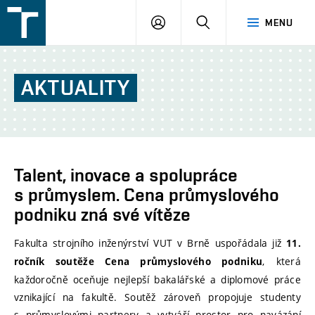
FSI
PŘIHLÁŠENÍ
HLEDAT
MENU
VUT
v
Brně
AKTUALITY
Talent, inovace a spolupráce
s průmyslem. Cena průmyslového
podniku zná své vítěze
Fakulta strojního inženýrství VUT v Brně uspořádala již
11.
, která
ročník soutěže Cena průmyslového podniku
každoročně oceňuje nejlepší bakalářské a diplomové práce
vznikající na fakultě. Soutěž zároveň propojuje studenty
s průmyslovými partnery a vytváří prostor pro navázání