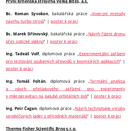
První brněnská strojírna Velká Bíteš, a.s.
, bakalářská práce „
Inverzní metody
Bc. Roman Syvokon
návrhu turbo-strojů
" |
poster k práci
, bakalářská práce „
Návrh řízení dronu
Bc. Marek Dřínovský
přes optické vlákno
​“ |
poster k práci
, diplomová práce „
Experimentální zařízení
Ing. Tadeáš Volf
pro testování ozubených převodů v kosmických aplikacích
“ |
poster k práci
, diplomová práce „
Termální analýza
Ing. Tomáš Foltán
a návrh přetlakového zařízení pro experimenty
v mikrogravitaci na palubě orbitálních lodí
“ |
poster k práci
, diplomová práce „
Návrh technologie výroby
Ing. Petr Čagan
sendvičových jader z přírodních materiálů
“ |
poster k práci
Thermo Fisher Scientific Brno s.r.o.