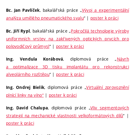
, bakalářská práce „
Vývoj a experimentální
Bc. Jan Pavlíček
analýza umělého pneumatického svalu
“ |
poster k práci
, bakalářská práce „
Pokročilá technologie výroby
Bc. Jiří Rypl
uniformních vrstev na zakřivených optických prvcích pro
polovodičový průmysl
“ |
poster k práci
, diplomová práce „
Návrh
Ing. Vendula Korábová
a optimalizace 3D tisku implantátu pro rekonstrukci
alveolárního rozštěpu
“ |
poster k práci
, diplomová práce „
Virtuální zprovoznění
Ing. Ondrej Bielik
plnící linky na víno“
|
poster k práci
, diplomová práce „
Vliv segmentových
Ing. David Chalupa
strategií na mechanické vlastnosti velkoformátových dílů
“ |
poster k práci