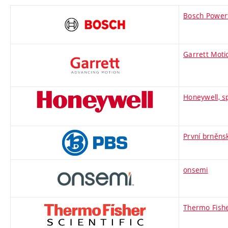
Bosch Powertr
Garrett Motio
Honeywell, sp
První brněnsk
onsemi
Thermo Fisher