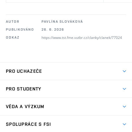
AUTOR
PAVLÍNA SLOVÁKOVÁ
PUBLIKOVÁNO
26. 6. 2026
https://www.tst.fme.vutbr.cz/clanky/clanek/77024
ODKAZ
PRO UCHAZEČE
Studuj strojní inženýrství
PRO STUDENTY
Nabídka studia
Předměty
Ambasadoři studia
VĚDA A VÝZKUM
Studijní programy
Přijímačky
Věda a výzkum na FSI
Studijní předpisy
SPOLUPRÁCE S FSI
Zápisy
Úspěchy výzkumu