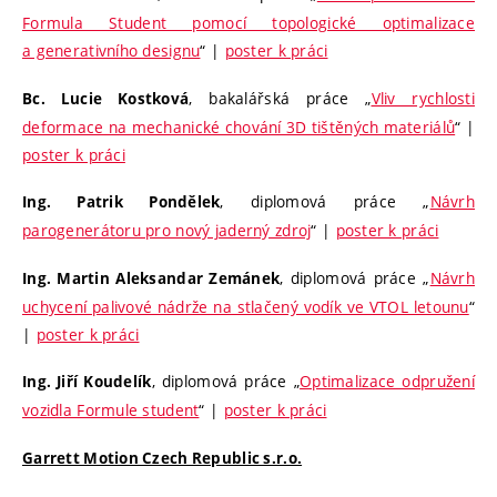
Formula Student pomocí topologické optimalizace
a generativního designu
“ |
poster k práci
, bakalářská práce „
Vliv rychlosti
Bc. Lucie Kostková
deformace na mechanické chování 3D tištěných materiálů
“ |
poster k práci
, diplomová práce „
Návrh
Ing. Patrik Pondělek
parogenerátoru pro nový jaderný zdroj
“ |
poster k práci
, diplomová práce „
Návrh
Ing. Martin Aleksandar Zemánek
uchycení palivové nádrže na stlačený vodík ve VTOL letounu
“
|
poster k práci
, diplomová práce „
Optimalizace odpružení
Ing. Jiří Koudelík
vozidla Formule student
“ |
poster k práci
Garrett Motion Czech Republic s.r.o.