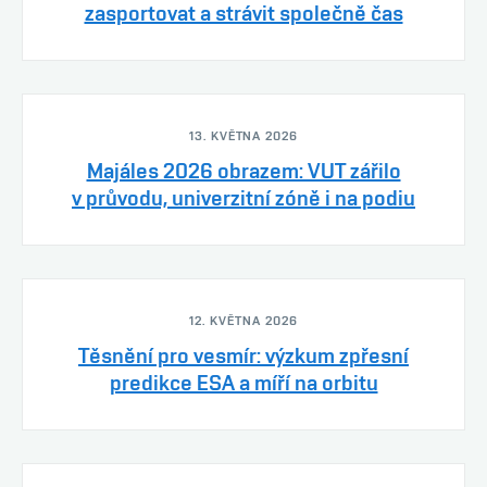
zasportovat a strávit společně čas
13. KVĚTNA 2026
Majáles 2026 obrazem: VUT zářilo
v průvodu, univerzitní zóně i na podiu
12. KVĚTNA 2026
Těsnění pro vesmír: výzkum zpřesní
predikce ESA a míří na orbitu