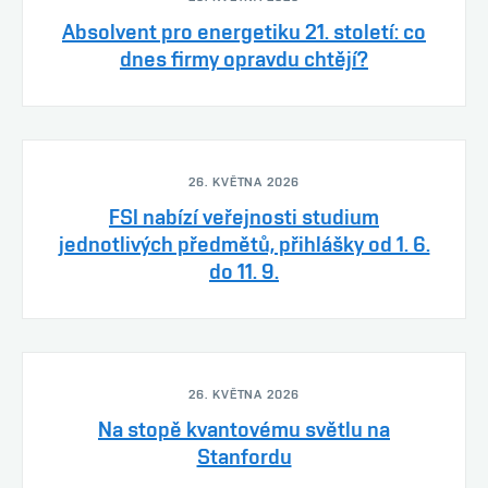
Absolvent pro energetiku 21. století: co
dnes firmy opravdu chtějí?
26. KVĚTNA 2026
FSI nabízí veřejnosti studium
jednotlivých předmětů, přihlášky od 1. 6.
do 11. 9.
26. KVĚTNA 2026
Na stopě kvantovému světlu na
Stanfordu