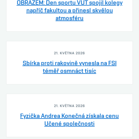
OBRAZEM: Den sportu VUT spojil kolegy
napříč fakultou a přinesl skvělou
atmosféru
21. KVĚTNA 2026
Sbírka proti rakovině vynesla na FSI
téměř osmnáct tisíc
21. KVĚTNA 2026
Fyzička Andrea Konečná získala cenu
Učené společnosti