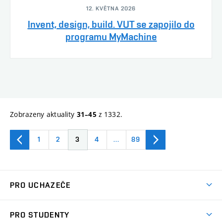
12. KVĚTNA 2026
Invent, design, build. VUT se zapojilo do
programu MyMachine
Zobrazeny aktuality
z 1332.
31–45
1
2
3
4
…
89
PRO UCHAZEČE
Studuj strojní inženýrství
PRO STUDENTY