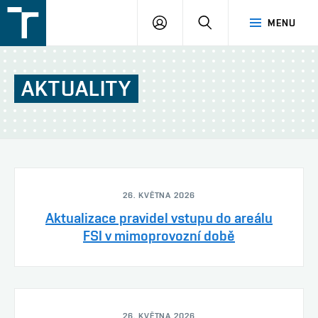
FSI
PŘIHLÁŠENÍ
HLEDAT
MENU
VUT
v
Brně
AKTUALITY
26. KVĚTNA 2026
Aktualizace pravidel vstupu do areálu
FSI v mimoprovozní době
26. KVĚTNA 2026