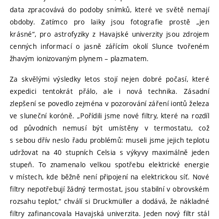
data zpracovává do podoby snímků, které ve světě nemají
obdoby. Zatímco pro laiky jsou fotografie prostě „jen
krásné“, pro astrofyziky z Havajské univerzity jsou zdrojem
cenných informací o jasně zářícím okolí Slunce tvořeném
žhavým ionizovaným plynem – plazmatem.
Za skvělými výsledky letos stojí nejen dobré počasí, které
expedici tentokrát přálo, ale i nová technika. Zásadní
zlepšení se povedlo zejména v pozorování záření iontů železa
ve sluneční koróně. „Pořídili jsme nové filtry, které na rozdíl
od původních nemusí být umístěny v termostatu, což
s sebou dřív neslo řadu problémů: museli jsme jejich teplotu
udržovat na 40 stupních Celsia s výkyvy maximálně jeden
stupeň. To znamenalo velkou spotřebu elektrické energie
v místech, kde běžně není připojení na elektrickou síť. Nové
filtry nepotřebují žádný termostat, jsou stabilní v obrovském
rozsahu teplot,“ chválí si Druckmüller a dodává, že nákladné
filtry zafinancovala Havajská univerzita. Jeden nový filtr stál