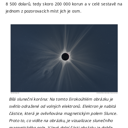
8 500 dolarů, tedy skoro 200 000 korun a v celé sestavě na
jednom z pozorovacích míst jich je osm.
Bílá sluneční koróna: Na tomto širokoúhlém obrázku je
světlo odražené od volných elektronů. Elektron je nabitá
částice, která je ovlivňována magnetickým polem Slunce.
Proto to, co vidíte na obrázku, je vizualizace slunečního
magnetického pole. V levé dolní části obrázku je dobře