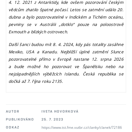
4. 12. 2021 z Antarktidy, kde ovšem pozorování českým
vědcům zhatilo špatné počasí. Letos se zatmění událo 20.
dubna a bylo pozorovatelné v Indickém a Tichém oceánu,
pevniny se v Austrálii „dotklo“ pouze na poloostrově
Exmouth a blízkých ostrovech.
Další šanci budou mít 8. 4. 2024, kdy pás totality zasáhne
Mexiko, USA a Kanadu. Nejbližší úplné zatmění Slunce
pozorovatelné přímo v Evropě nastane 12. srpna 2026
a bude možné ho pozorovat ve Španělsku nebo na
nejzápadnějších výběžcích Islandu. Česká republika se
dočká až 7. října roku 2135.
AUTOR
IVETA HOVORKOVÁ
PUBLIKOVÁNO
25. 7. 2023
https://www.tst.fme.vutbr.cz/clanky/clanek/72186
ODKAZ