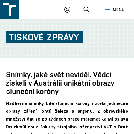
FSI
PŘIHLÁŠENÍ
HLEDAT
MENU
VUT
v
Brně
TISKOVÉ
ZPRÁVY
Snímky, jaké svět neviděl. Vědci
získali v Austrálii unikátní obrazy
sluneční koróny
Nádherné snímky bílé sluneční koróny i zcela jedinečné
obrazy záření iontů železa a argonu. Z obrovského
množství dat se po týdnech práce matematika Miloslava
Druckmüllera z Fakulty strojního inženýrství VUT v Brně