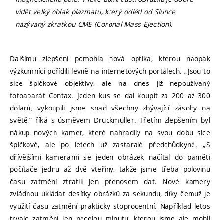
vidět velký oblak plazmatu, který odlétl od Slunce
nazývaný zkratkou CME (Coronal Mass Ejection).
Dalšímu zlepšení pomohla nová optika, kterou naopak
výzkumníci pořídili levně na internetových portálech. „Jsou to
sice špičkové objektivy, ale na dnes již nepoužívaný
fotoaparát Contax. Jeden kus se dal koupit za 200 až 300
dolarů, vykoupili jsme snad všechny zbývající zásoby na
světě,“ říká s úsměvem Druckmüller. Třetím zlepšením byl
nákup nových kamer, které nahradily na svou dobu sice
špičkové, ale po letech už zastaralé předchůdkyně. „S
dřívějšími kamerami se jeden obrázek načítal do paměti
počítače jednu až dvě vteřiny, takže jsme třeba polovinu
času zatmění ztratili jen přenosem dat. Nové kamery
zvládnou ukládat desítky obrázků za sekundu, díky čemuž je
využití času zatmění prakticky stoprocentní. Například letos
trvalo zatmění jen necelou minutu, kterou jsme ale mohli