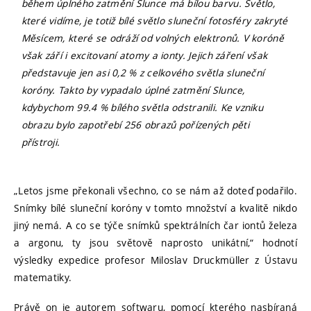
během úplného zatmění Slunce má bílou barvu. Světlo,
které vidíme, je totiž bílé světlo sluneční fotosféry zakryté
Měsícem, které se odráží od volných elektronů. V koróně
však září i excitovaní atomy a ionty. Jejich záření však
představuje jen asi 0,2 % z celkového světla sluneční
koróny. Takto by vypadalo úplné zatmění Slunce,
kdybychom 99.4 % bílého světla odstranili. Ke vzniku
obrazu bylo zapotřebí 256 obrazů pořízených pěti
přístroji.
„Letos jsme překonali všechno, co se nám až doteď podařilo.
Snímky bílé sluneční koróny v tomto množství a kvalitě nikdo
jiný nemá. A co se týče snímků spektrálních čar iontů železa
a argonu, ty jsou světově naprosto unikátní,“ hodnotí
výsledky expedice profesor Miloslav Druckmüller z Ústavu
matematiky.
Právě on je autorem softwaru, pomocí kterého nasbíraná