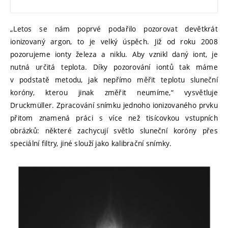
„Letos se nám poprvé podařilo pozorovat devětkrát
ionizovaný argon, to je velký úspěch. Již od roku 2008
pozorujeme ionty železa a niklu. Aby vznikl daný iont, je
nutná určitá teplota. Díky pozorování iontů tak máme
v podstatě metodu, jak nepřímo měřit teplotu sluneční
koróny, kterou jinak změřit neumíme,“ vysvětluje
Druckmüller. Zpracování snímku jednoho ionizovaného prvku
přitom znamená práci s více než tisícovkou vstupních
obrázků: některé zachycují světlo sluneční koróny přes
speciální filtry, jiné slouží jako kalibrační snímky.