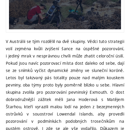
V Austrálii se tým rozdělil na dvě skupiny. Vědci tuto strategii
volí zejména kvůli zvýšení šance na úspěšné pozorování,
i jediný mrak v nesprávnou chvíli může zhatit celoroční úsilí.
Pokud jsou navíc pozorovací místa dost daleko od sebe, dají
se ze snímků vyčíst dynamické změny ve sluneční koróně.
Letos byl takzvaný pás totality pouze nad malým kouskem
pevniny, oba týmy proto byly poměrně blízko u sebe. Hlavní
skupina zvolila pro pozorování pevninský Exmouth. O dost
dobrodružnější zážitek měli Jana Hoderová s Matějem
Štarhou, kteří vyrazili malou lodí na jeden z bezejmenných
ostrůvků v souostroví Lowendal Islands, aby provedli
pozorování v podmínkách podobných trosečníkům na
pustém ostrově. I zde se ale vše vydařilo. Důkazem je