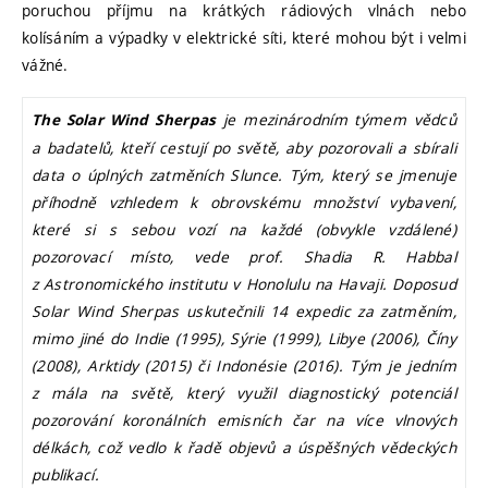
poruchou příjmu na krátkých rádiových vlnách nebo
kolísáním a výpadky v elektrické síti, které mohou být i velmi
vážné.
je mezinárodním týmem vědců
The Solar Wind Sherpas
a badatelů, kteří cestují po světě, aby pozorovali a sbírali
data o úplných zatměních Slunce. Tým, který se jmenuje
příhodně vzhledem k obrovskému množství vybavení,
které si s sebou vozí na každé (obvykle vzdálené)
pozorovací místo, vede prof. Shadia R. Habbal
z Astronomického institutu v Honolulu na Havaji. Doposud
Solar Wind Sherpas uskutečnili 14 expedic za zatměním,
mimo jiné do Indie (1995), Sýrie (1999), Libye (2006), Číny
(2008), Arktidy (2015) či Indonésie (2016). Tým je jedním
z mála na světě, který využil diagnostický potenciál
pozorování koronálních emisních čar na více vlnových
délkách, což vedlo k řadě objevů a úspěšných vědeckých
publikací.