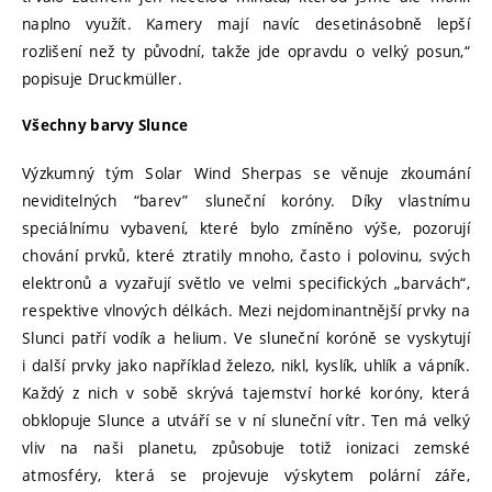
naplno využít. Kamery mají navíc desetinásobně lepší
rozlišení než ty původní, takže jde opravdu o velký posun,“
popisuje Druckmüller.
Všechny barvy Slunce
Výzkumný tým Solar Wind Sherpas se věnuje zkoumání
neviditelných “barev” sluneční koróny. Díky vlastnímu
speciálnímu vybavení, které bylo zmíněno výše, pozorují
chování prvků, které ztratily mnoho, často i polovinu, svých
elektronů a vyzařují světlo ve velmi specifických „barvách“,
respektive vlnových délkách. Mezi nejdominantnější prvky na
Slunci patří vodík a helium. Ve sluneční koróně se vyskytují
i další prvky jako například železo, nikl, kyslík, uhlík a vápník.
Každý z nich v sobě skrývá tajemství horké koróny, která
obklopuje Slunce a utváří se v ní sluneční vítr. Ten má velký
vliv na naši planetu, způsobuje totiž ionizaci zemské
atmosféry, která se projevuje výskytem polární záře,