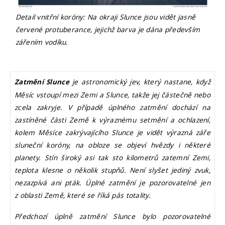
Detail vnitřní koróny: Na okraji Slunce jsou vidět jasně
červené protuberance, jejichž barva je dána především
zářením vodíku.
je astronomický jev, který nastane, když
Zatmění Slunce
Měsíc vstoupí mezi Zemi a Slunce, takže jej částečně nebo
zcela zakryje. V případě úplného zatmění dochází na
zastíněné části Země k výraznému setmění a ochlazení,
kolem Měsíce zakrývajícího Slunce je vidět výrazná záře
sluneční koróny, na obloze se objeví hvězdy i některé
planety. Stín široký asi tak sto kilometrů zatemní Zemi,
teplota klesne o několik stupňů. Není slyšet jediný zvuk,
nezazpívá ani pták. Úplné zatmění je pozorovatelné jen
z oblasti Země, které se říká pás totality.
Předchozí úplně zatmění Slunce bylo pozorovatelné