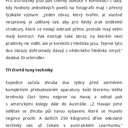
Pro astrofyziky jsou pak snímky důležité v kombinaci s daty,
kdy hodnoty jednotlivých pixelů na fotografii mají i přesný
fyzikální význam. „Jeden obraz, který tvořím, je vlastně
nesprávný, je udělaný tak, aby pro lidský zrak zviditelnil
struktury, které se nedají zobrazit přímo, protože mají velmi
malý kontrast. Pak existuje také obraz, na kterém není
prakticky nic vidět, ale je korektní z hlediska jasu. Teprve tyto
dva obrazy dohromady dávají z vědeckého hlediska smysl,“
dodává Druckmüller.
Tři čtvrtě tuny techniky
Expedice začala zhruba dva týdny před zatměním
kompletním přebudováním aparatury, kvůli kterému letěla
brněnská část týmu nejprve na Havaj a odtud pak
s americkými kolegy dále do Austrálie. „Z Havaje jsme
odlétali se zhruba půl tunou vybavení, které se muselo
nejprve proclít. A dalších 250 kilogramů dříve odeslané
techniky nás už čekalo v australském Learmontu,“