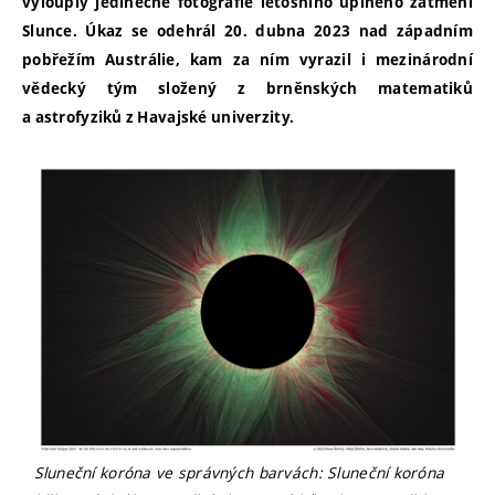
vylouply jedinečné fotografie letošního úplného zatmění
Slunce. Úkaz se odehrál 20. dubna 2023 nad západním
pobřežím Austrálie, kam za ním vyrazil i mezinárodní
vědecký tým složený z brněnských matematiků
a astrofyziků z Havajské univerzity.
Sluneční koróna ve správných barvách: Sluneční koróna