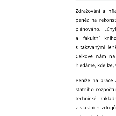
Zdražování a infl
peněz na rekonst
plánováno. „Chy
a fakultní kni
s takzvanými leh
Celkově nám na 
hledáme, kde lze, 
Peníze na práce a
státního rozpočt
technické základ
z vlastních zdroj