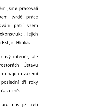
rém jsme pracovali
kem tvrdé práce
kování patří všem
konstrukcí. Jejich
FSI Jiří Hlinka.
ový interiér, ale
rostorách Ústavu
enti najdou zázemí
poslední tři roky
 částečně.
pro nás již třetí