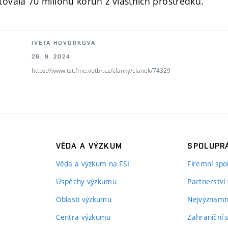
tovala 70 milionů korun z vlastních prostředků.
IVETA HOVORKOVÁ
26. 9. 2024
https://www.tst.fme.vutbr.cz/clanky/clanek/74329
VĚDA A VÝZKUM
SPOLUPRÁ
Věda a výzkum na FSI
Firemní spo
Úspěchy výzkumu
Partnerství
Oblasti výzkumu
Nejvýznamně
Centra výzkumu
Zahraniční 