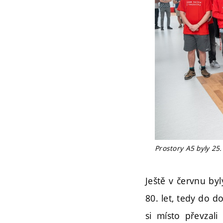
Prostory A5 byly 25.
Ještě v červnu by
80. let, tedy do d
si místo převzal