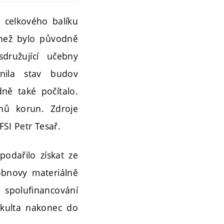
Z celkového balíku
 než bylo původně
družující učebny
nila stav budov
ně také počítalo.
nů korun. Zdroje
FSI Petr Tesař.
podařilo získat ze
obnovy materiálně
 spolufinancování
fakulta nakonec do