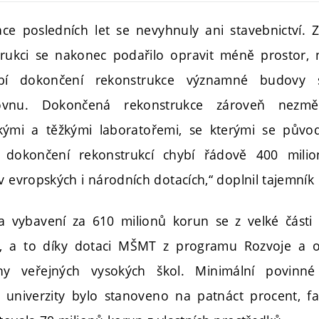
ace posledních let se nevyhnuly ani stavebnictví. 
rukci se nakonec podařilo opravit méně prostor,
bí dokončení rekonstrukce významné budovy s
hovnu. Dokončená rekonstrukce zároveň nezmě
kými a těžkými laboratořemi, se kterými se původ
dokončení rekonstrukcí chybí řádově 400 milio
v evropských i národních dotacích,“ doplnil tajemník 
 vybavení za 610 milionů korun se z velké části 
u, a to díky dotaci MŠMT z programu Rozvoje a 
ny veřejných vysokých škol. Minimální povinné
ů univerzity bylo stanoveno na patnáct procent, 