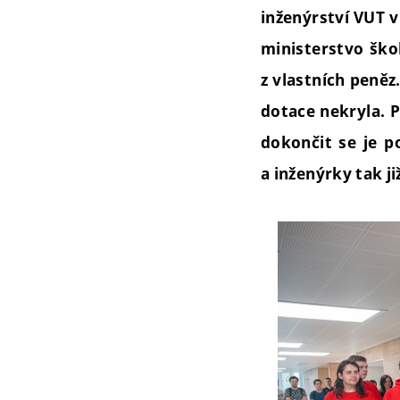
inženýrství VUT v
ministerstvo škol
z vlastních peněz
dotace nekryla. 
dokončit se je p
a inženýrky tak ji