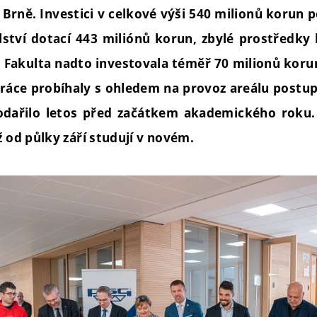
 Brně. Investici v celkové výši 540 milionů korun 
ství dotací 443 miliónů korun, zbylé prostředky 
. Fakulta nadto investovala téměř 70 milionů koru
Práce probíhaly s ohledem na provoz areálu postup
odařilo letos před začátkem akademického roku.
ž od půlky září studují v novém.