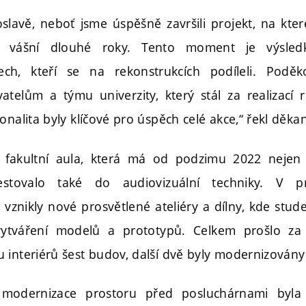
avě, neboť jsme úspěšně završili projekt, na kte
 vášní dlouhé roky. Tento moment je výsled
ch, kteří se na rekonstrukcích podíleli. Podě
telům a týmu univerzity, který stál za realizací re
nalita byly klíčové pro úspěch celé akce,“ řekl děkan 
 fakultní aula, která má od podzimu 2022 nejen n
stovalo také do audiovizuální techniky. V p
 vznikly nové prosvětlené ateliéry a dílny, kde stud
ytváření modelů a prototypů. Celkem prošlo za 
 interiérů šest budov, další dvě byly modernizovány
modernizace prostoru před posluchárnami byla 