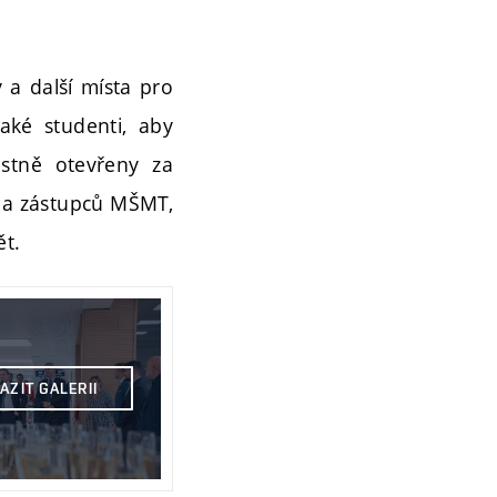
 a další místa pro
také studenti, aby
ostně otevřeny za
ky a zástupců MŠMT,
ět.
AZIT GALERII