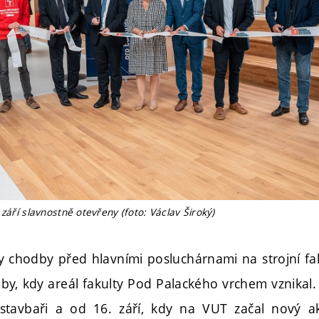
 září slavnostně otevřeny (foto: Václav Široký)
ly chodby před hlavními posluchárnami na strojní f
oby, kdy areál fakulty Pod Palackého vrchem vznikal
i stavbaři a od 16. září, kdy na VUT začal nový a