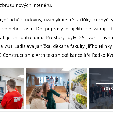
o zbrusu nových interiérů.
ybí tiché studovny, uzamykatelné skříňky, kuchyňky
 volného času. Do přípravy projektu se zapojili 
al jejich potřebám. Prostory byly 25. září slavn
a VUT Ladislava Janíčka, děkana fakulty Jiřího Hlin
G Construction a Architektonické kanceláře Radko Kv
ZOBR