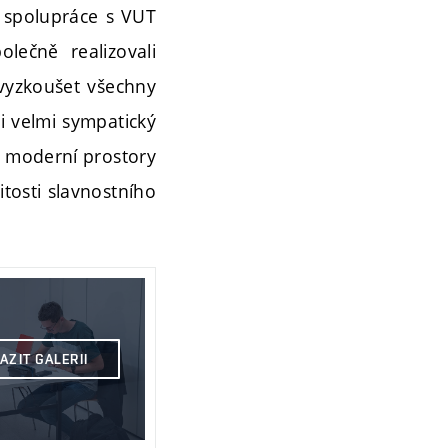
 spolupráce s VUT
olečně realizovali
 vyzkoušet všechny
mi velmi sympatický
ať moderní prostory
itosti slavnostního
AZIT GALERII