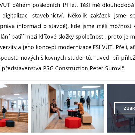
 VUT během posledních tří let. Těší mě dlouhodobá
digitalizaci stavebnictví. Několik zakázek jsme sp
správa informací o stavbě), kde jsme měli možnost
ání patří mezi klíčové složky společnosti, proto je 
verzity a jeho koncept modernizace FSI VUT. Přeji, 
 spoustu nových šikovných studentů," uvedl při přílež
 představenstva PSG Construction Peter Surovič.
ZOBR