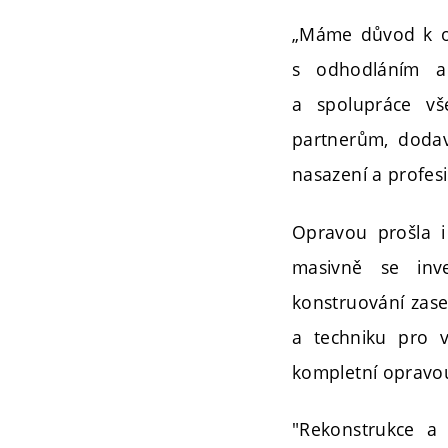
„Máme důvod k osl
s odhodláním a
a spolupráce vše
partnerům, dodava
nasazení a profesio
Opravou prošla i
masivně se inve
konstruování zase
a techniku pro v
kompletní opravou
"Rekonstrukce a 