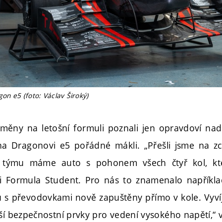
n e5 (foto: Václav Široký)
změny na letošní formuli poznali jen opravdoví na
 na Dragonovi e5 pořádné mákli. „Přešli jsme na z
ii týmu máme auto s pohonem všech čtyř kol, kt
i Formula Student. Pro nás to znamenalo napříkl
u s převodovkami nově zapuštěny přímo v kole. Vyvíj
ší bezpečnostní prvky pro vedení vysokého napětí,“