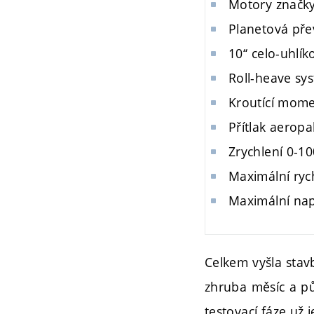
Motory značky
Planetová př
10‘‘ celo-uhlík
Roll-heave sy
Kroutící mome
Přítlak aeropa
Zrychlení 0-10
Maximální ryc
Maximální nap
Celkem vyšla sta
zhruba měsíc a pů
testovací fáze už 