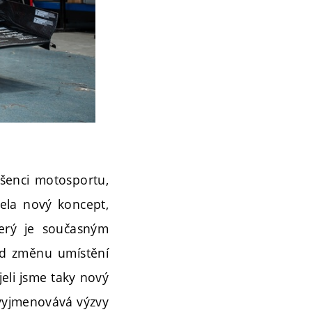
dšenci motosportu,
cela nový koncept,
erý je současným
ad změnu umístění
eli jsme taky nový
 vyjmenovává výzvy