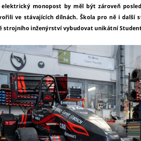
 elektrický monopost by měl být zároveň posle
ořili ve stávajících dílnách. Škola pro ně i další
ě strojního inženýrství vybudovat unikátní Stude