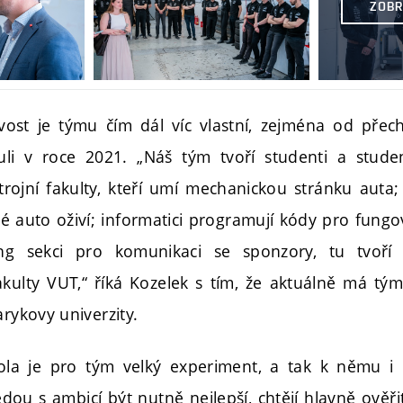
ZOBR
ost je týmu čím dál víc vlastní, zejména od přec
i v roce 2021. „Náš tým tvoří studenti a stude
strojní fakulty, kteří umí mechanickou stránku auta; 
eré auto oživí; informatici programují kódy pro fun
ing sekci pro komunikaci se sponzory, tu tvoří
akulty VUT,“ říká Kozelek s tím, že aktuálně má tým
arykovy univerzity.
la je pro tým velký experiment, a tak k němu i p
dou s ambicí být nutně nejlepší, chtějí hlavně ověři