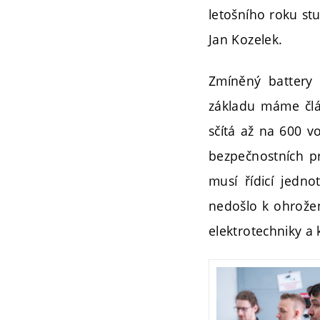
letošního roku st
Jan Kozelek.
Zmíněný battery
základu máme člán
sčítá až na 600 v
bezpečnostních p
musí řídicí jedn
nedošlo k ohrožení
elektrotechniky a