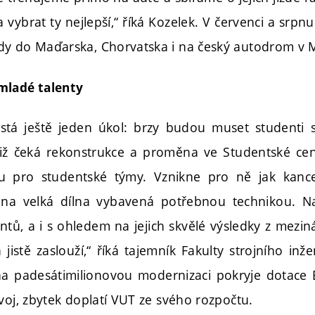
a vybrat ty nejlepší,“ říká Kozelek. V červenci a srpn
dy do Maďarska, Chorvatska i na český autodrom v 
mladé talenty
tá ještě jeden úkol: brzy budou muset studenti svo
iž čeká rekonstrukce a proměna ve Studentské ce
u pro studentské týmy. Vznikne pro ně jak kanc
éna velká dílna vybavená potřebnou technikou. Na
tů, a i s ohledem na jejich skvělé výsledky z mezin
jistě zaslouží,“ říká tajemník Fakulty strojního inže
na padesátimilionovou modernizaci pokryje dotace
voj, zbytek doplatí VUT ze svého rozpočtu.