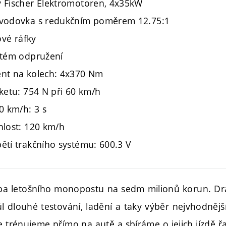
 Fischer Elektromotoren, 4x35kW
evodovka s redukčním poměrem 12.75:1
ové ráfky
stém odpružení
nt na kolech: 4x370 Nm
ketu: 754 N při 60 km/h
0 km/h: 3 s
hlost: 120 km/h
ětí trakčního systému: 600.3 V
vba letošního monopostu na sedm milionů korun. Dr
l dlouhé testování, ladění a taky výběr nejvhodnějš
je trénujeme přímo na autě a sbíráme o jejich jízdě 