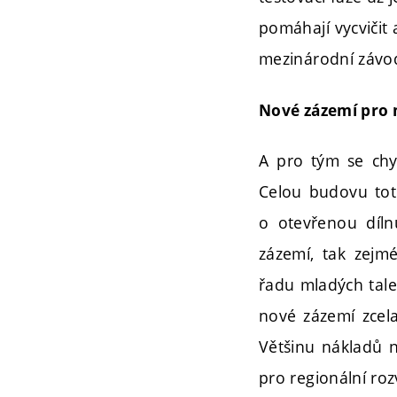
pomáhají vycvičit 
mezinárodní závo
Nové zázemí pro 
A pro tým se chys
Celou budovu tot
o otevřenou díln
zázemí, tak zejm
řadu mladých talen
nové zázemí zcela 
Většinu nákladů 
pro regionální roz