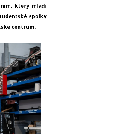
dním, který mladí
 studentské spolky
ntské centrum.