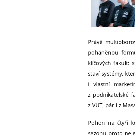
Právě multioborov
poháněnou formul
klíčových fakult: 
staví systémy, kt
i vlastní market
z podnikatelské f
z VUT, pár i z Mas
Pohon na čtyři ko
sezonu proto neje