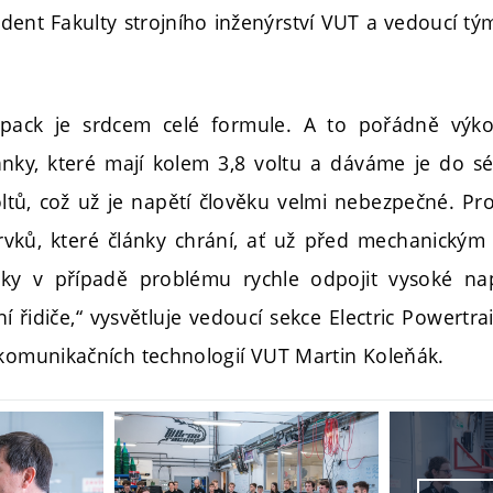
udent Fakulty strojního inženýrství VUT a vedoucí t
 pack je srdcem celé formule. A to pořádně výk
ky, které mají kolem 3,8 voltu a dáváme je do sé
oltů, což už je napětí člověku velmi nebezpečné. 
rvků, které články chrání, ať už před mechanický
otky v případě problému rychle odpojit vysoké na
 řidiče,“ vysvětluje vedoucí sekce Electric Powertra
 komunikačních technologií VUT Martin Koleňák.