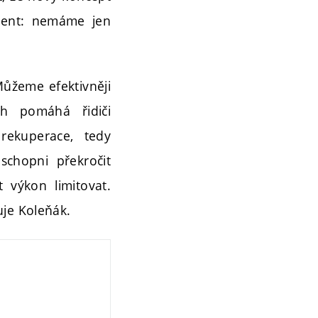
udent: nemáme jen
ůžeme efektivněji
ch pomáhá řidiči
 rekuperace, tedy
schopni překročit
 výkon limitovat.
uje Koleňák.