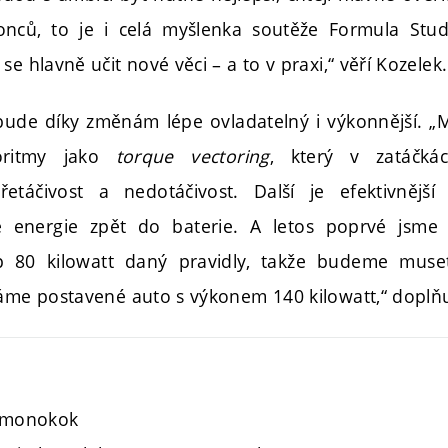
onců, to je i celá myšlenka soutěže Formula St
se hlavně učit nové věci – a to v praxi,“ věří Kozelek.
ude díky změnám lépe ovladatelný i výkonnější. „M
goritmy jako
torque vectoring
, který v zatáčká
táčivost a nedotáčivost. Další je efektivnější
 energie zpět do baterie. A letos poprvé jsme 
p 80 kilowatt daný pravidly, takže budeme muset
máme postavené auto s výkonem 140 kilowatt,“ doplň
ý monokok