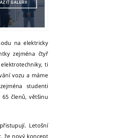
AZIT GALERII
hodu na elektricky
ntky zejména čtyř
elektrotechniky, ti
gování vozu a máme
 zejména studenti
 65 členů, většinu
řistupují. Letošní
t, že nový koncept