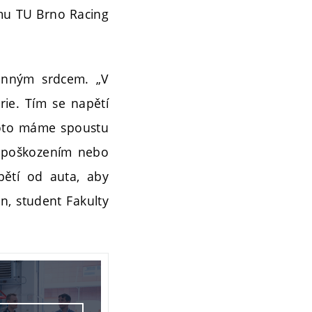
ýmu TU Brno Racing
onným srdcem. „V
rie. Tím se napětí
Proto máme spoustu
m poškozením nebo
pětí od auta, aby
in, student Fakulty