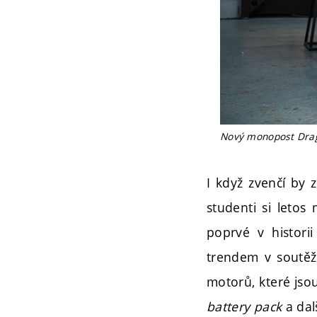
Nový monopost Drago
I když zvenčí by 
studenti si letos
poprvé v histor
trendem v soutěž
motorů, které jso
battery pack
a dal