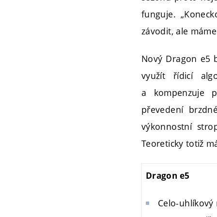
funguje. „Koneck
závodit, ale máme 
Nový Dragon e5 b
využít řídicí al
a kompenzuje pře
převedení brzdné
výkonnostní stro
Teoreticky totiž 
Dragon e5
Celo-uhlíkov