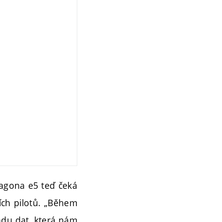
agona e5 teď čeká
ích pilotů. „Během
řadu dat, která nám