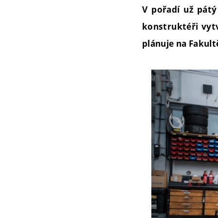
V pořadí už pátý
konstruktéři vytv
plánuje na Fakult