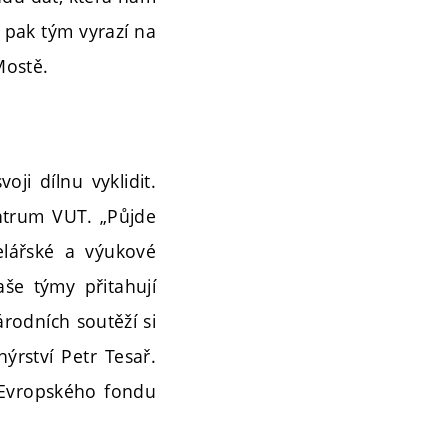
u pak tým vyrazí na
Mostě.
ji dílnu vyklidit.
ntrum VUT. „Půjde
elářské a výukové
še týmy přitahují
árodních soutěží si
nýrství Petr Tesař.
 Evropského fondu