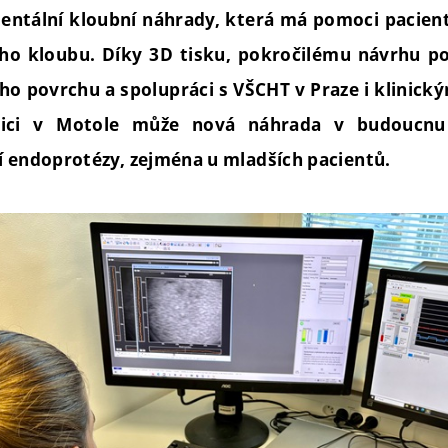
mentální kloubní náhrady, která má pomoci pacien
ho kloubu. Díky 3D tisku, pokročilému návrhu po
ího povrchu a spolupráci s VŠCHT v Praze i klinic
nici v Motole může nová náhrada v budoucnu 
í endoprotézy, zejména u mladších pacientů.