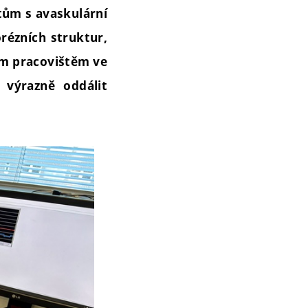
tům s avaskulární
rézních struktur,
kým pracovištěm ve
výrazně oddálit