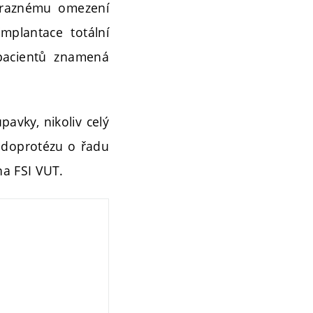
výraznému omezení
mplantace totální
pacientů znamená
avky, nikoliv celý
endoprotézu o řadu
na FSI VUT.