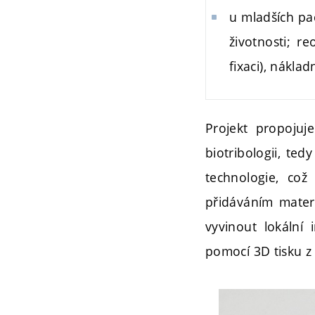
u mladších pa
životnosti; r
fixaci), nákla
Projekt propojuj
biotribologii, te
technologie, což
přidáváním materi
vyvinout lokální
pomocí 3D tisku z t