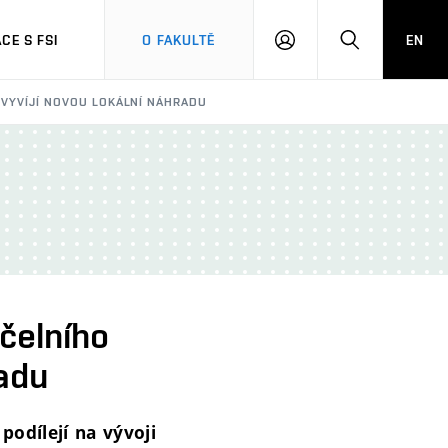
CE S FSI
O FAKULTĚ
EN
PŘIHLÁŠENÍ
HLEDAT
 VYVÍJÍ NOVOU LOKÁLNÍ NÁHRADU
čelního
radu
podílejí na vývoji