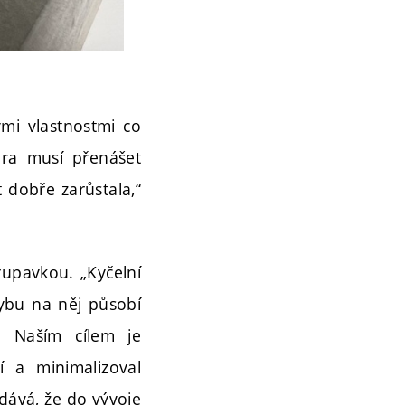
ými vlastnostmi co
tura musí přenášet
 dobře zarůstala,“
rupavkou. „Kyčelní
ybu na něj působí
i. Naším cílem je
í a minimalizoval
dává, že do vývoje