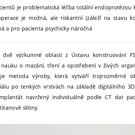
cientů je problematická léčba totální endoprotézou k
eoperace je možná, ale riskantní (záleží na stavu k
dná a pro pacienta psychicky náročná
e dvě výzkumné oblasti z Ústavu konstruování 
dy nauku o mazání, tření a opotřebení v živých organ
 je metoda výroby, která vytváří trojrozměrné 
álu po tenkých vrstvách na základě digitálního 3
 implantát navržený individuálně podle CT dat pa
itanové slitiny.