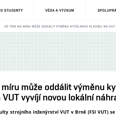
RO STUDENTY
VĚDA A VÝZKUM
SPOLUPRÁ
3D TISK NA MÍRU MŮŽE ODDÁLIT VÝMĚNU KYČELNÍHO KLOUBU. NA VUT
a míru může oddálit výměnu ky
 VUT vyvíjí novou lokální náh
lty strojního inženýrství VUT v Brně (FSI VUT) se 