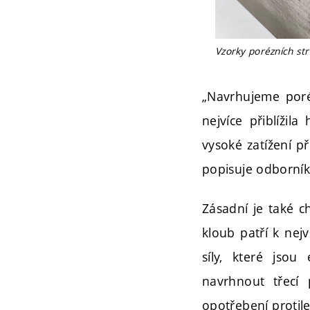
Vzorky porézních st
„Navrhujeme poréz
nejvíce přiblížil
vysoké zatížení p
popisuje odborník 
Zásadní je také c
kloub patří k ne
síly, které jsou
navrhnout třecí 
opotřebení protil