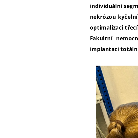
individuální seg
nekrózou kyčelní
optimalizaci třec
Fakultní nemoc
implantaci totáln