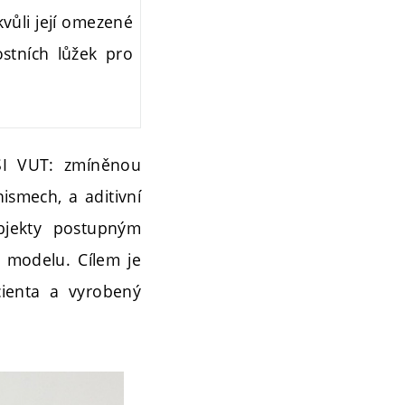
vůli její omezené
ostních lůžek pro
FSI VUT: zmíněnou
ismech, a aditivní
objekty postupným
D modelu. Cílem je
cienta a vyrobený