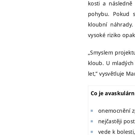
kosti a následně
pohybu. Pokud se
kloubní náhrady
vysoké riziko opa
„Smyslem projektu
kloub. U mladých 
let,“ vysvětluje M
Co je avaskulárn
onemocnění z
nejčastěji post
vede k bolest