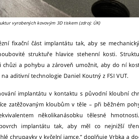
ruktur vyrobených kovovým 3D tiskem (zdroj: ÚK)
ní fixační část implantátu tak, aby se mechanick
a houbovité struktuře hlavice stehenní kosti. Struk
ři chůzi a pohybu a zároveň umožnit, aby do ní kost
na aditivní technologie Daniel Koutný z FSI VUT.
hování implantátu v kontaktu s původní kloubní ch
jvíce zatěžovaným kloubům v těle – při běžném poh
 ekvivalentem několikanásobku tělesné hmotnost
povrch implantátu tak, aby měl co nejnižší třen
ehlé chrupavky v kyčelní jamce,“ doplňuje Vrbka a do