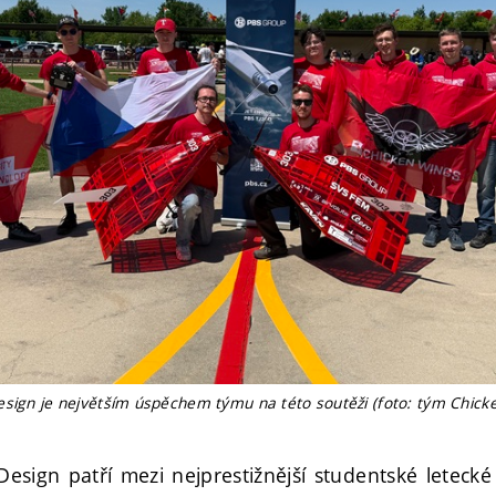
esign je největším úspěchem týmu na této soutěži (foto: tým Chick
esign patří mezi nejprestižnější studentské letecké