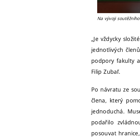
Na vývoji soutěžního
„Je vždycky složit
jednotlivých člen
podpory fakulty a
Filip Zubaľ.
Po návratu ze sou
člena, který pom
jednoduchá. Muse
podařilo zvládn
posouvat hranice,