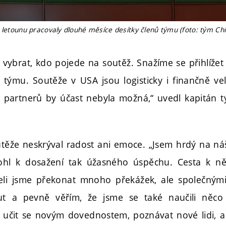
 letounu pracovaly dlouhé měsíce desítky členů týmu (foto: tým Ch
é vybrat, kdo pojede na soutěž. Snažíme se přihlíže
ů týmu. Soutěže v USA jsou logisticky i finančně v
 partnerů by účast nebyla možná,“ uvedl kapitán 
těže neskrýval radost ani emoce. „Jsem hrdý na n
ohl k dosažení tak úžasného úspěchu. Cesta k 
li jsme překonat mnoho překážek, ale společnými
out a pevně věřím, že jsme se také naučili něc
 učit se novým dovednostem, poznávat nové lidi, a h