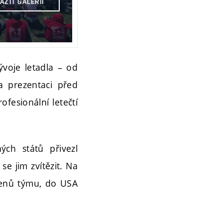
AZIT GALERII
ývoje letadla – od
a prezentaci před
ofesionální letečtí
ých států přivezl
se jim zvítězit. Na
členů týmu, do USA