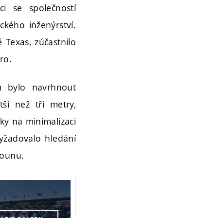
ci se společností
ckého inženýrství.
 Texas, zúčastnilo
ro.
em bylo navrhnout
ší než tři metry,
ky na minimalizaci
yžadovalo hledání
tounu.