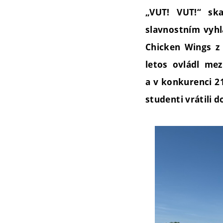
„VUT! VUT!“ sk
slavnostním vyhl
Chicken Wings z 
letos ovládl me
a v konkurenci 21
studenti vrátili d