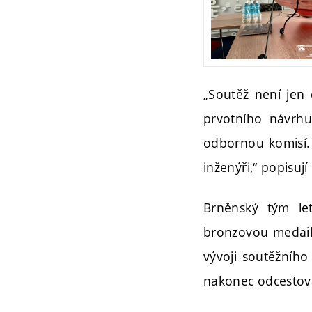
„Soutěž není jen 
prvotního návrhu
odbornou komisí. S
inženýři,“ popisuj
Brněnský tým let
bronzovou medaili.
vývoji soutěžního
nakonec odcestova