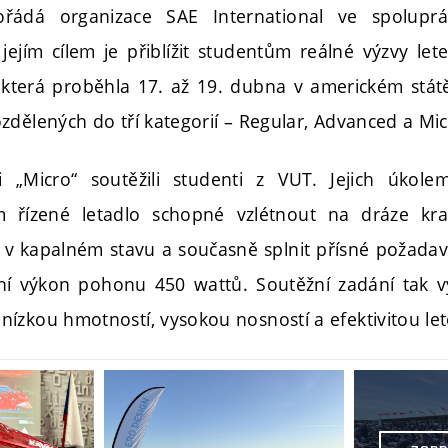
řádá organizace SAE International ve spoluprá
jejím cílem je přiblížit studentům reálné výzvy lete
 která proběhla 17. až 19. dubna v americkém státě
zdělených do tří kategorií – Regular, Advanced a Mic
i „Micro“ soutěžili studenti z VUT. Jejich úkol
m řízené letadlo schopné vzlétnout na dráze krat
v kapalném stavu a současně splnit přísné požadav
lní výkon pohonu 450 wattů. Soutěžní zadání tak v
ízkou hmotností, vysokou nosností a efektivitou le