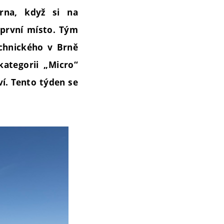
rna, když si na
 první místo. Tým
echnického v Brně
ategorii „Micro“
ví. Tento týden se