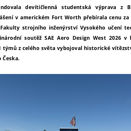
andovala devítičlenná studentská výprava z B
ášení v americkém Fort Worth přebírala cenu za
Fakulty strojního inženýrství Vysokého učení t
zinárodní soutěž SAE Aero Design West 2026 v k
 týmů z celého světa vybojoval historické vítězst
o Česka.