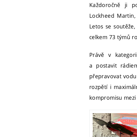
Každoročně ji po
Lockheed Martin, 
Letos se soutěže,
celkem 73 týmů ro
Právě v kategori
a postavit rádie
přepravovat vodu 
rozpětí i maximá
kompromisu mezi n