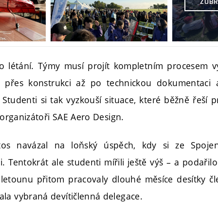
ZOBR
o létání. Týmy musí projít kompletním procesem v
 přes konstrukci až po technickou dokumentaci 
tudenti si tak vyzkouší situace, které běžně řeší pr
í organizátoři SAE Aero Design.
os navázal na loňský úspěch, kdy si ze Spojen
 Tentokrát ale studenti mířili ještě výš – a podařilo 
 letounu přitom pracovaly dlouhé měsíce desítky 
la vybraná devítičlenná delegace.