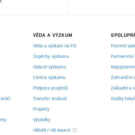
ě
.
VĚDA A VÝZKUM
SPOLUPRÁ
Věda a výzkum na FSI
Firemní spo
Úspěchy výzkumu
Partnerství
Oblasti výzkumu
Nejvýznamně
Centra výzkumu
Zahraniční 
Podpora projektů
Základní a s
aničí
Transfer znalostí
Služby fakul
Projekty
týmy
Výsledky
HRS4R / HR Award