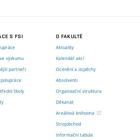
CE S FSI
O FAKULTĚ
lupráce
Aktuality
 ve výzkumu
Kalendář akcí
jší partneři
Ocenění a úspěchy
spolupráce
Absolventi
třední školy
Organizační struktura
ty
Děkanát
Areálová knihovna
Strojobchod
Informační tabule