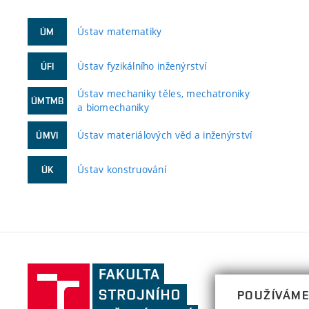
Ústav matematiky
ÚM
Ústav fyzikálního inženýrství
ÚFI
Ústav mechaniky těles, mechatroniky
ÚMTMB
a biomechaniky
Ústav materiálových věd a inženýrství
ÚMVI
Ústav konstruování
ÚK
Fakulta
strojního
POUŽÍVÁME
inženýrství,