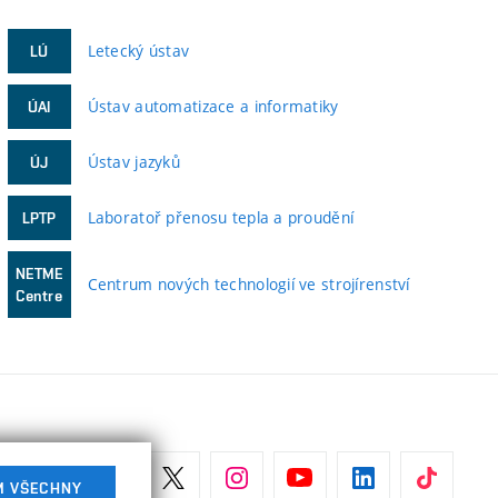
Letecký ústav
LÚ
Ústav automatizace a informatiky
ÚAI
Ústav jazyků
ÚJ
Laboratoř přenosu tepla a proudění
LPTP
NETME
Centrum nových technologií ve strojírenství
Centre
M VŠECHNY