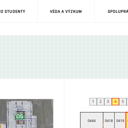
RO STUDENTY
VĚDA A VÝZKUM
SPOLUPRÁ
1
2
3
4
5