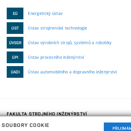
Energetický ústav
EÚ
Ústav strojírenské technologie
ÚST
Ústav výrobních strojů, systémů a robotiky
ÚVSSR
Ústav procesního inženýrství
ÚPI
Ústav automobilního a dopravního inženýrství
ÚADI
FAKULTA STROJNÍHO INŽENÝRSTVÍ
VYSOKÉ UČENÍ TECHNICKÉ V BRNĚ
 SOUBORY COOKIE
Technická 2896/2
PŘIJÍMÁ
www.fme.vutbr.cz