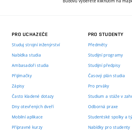
Budovu vyberete kliknutím na map
PRO UCHAZEČE
PRO STUDENTY
Studuj strojní inženýrství
Předměty
Nabídka studia
Studijní programy
Ambasadoři studia
Studijní předpisy
Přijímačky
Časový plán studia
Zápisy
Pro prváky
Často kladené dotazy
Studium a stáže v zahr
Dny otevřených dveří
Odborná praxe
Mobilní aplikace
Studentské spolky a 
Přípravné kurzy
Nabídky pro studenty