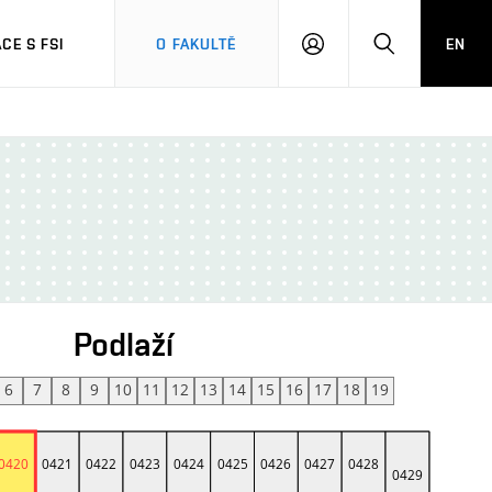
CE S FSI
O FAKULTĚ
EN
PŘIHLÁŠENÍ
HLEDAT
Podlaží
6
7
8
9
10
11
12
13
14
15
16
17
18
19