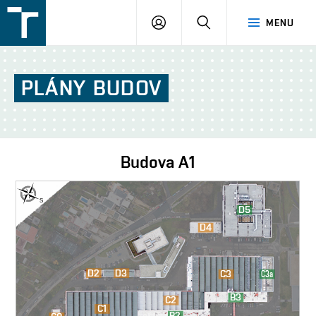
FSI
PŘIHLÁŠENÍ
HLEDAT
MENU
VUT
v
Brně
PLÁNY
BUDOV
Budova
A1