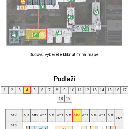
Budovu vyberete kliknutím na mapě
.
Podlaží
1
2
3
4
5
6
7
8
9
10
11
12
13
14
15
16
17
18
19