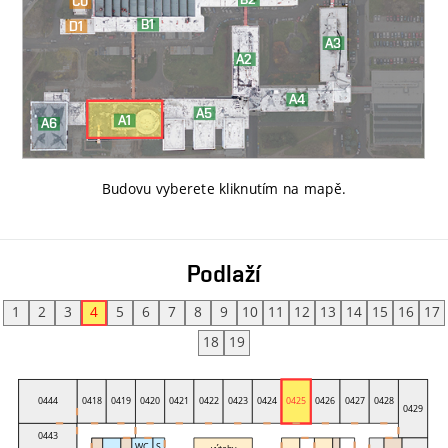
Budovu vyberete kliknutím na mapě
.
Podlaží
1
2
3
4
5
6
7
8
9
10
11
12
13
14
15
16
17
18
19