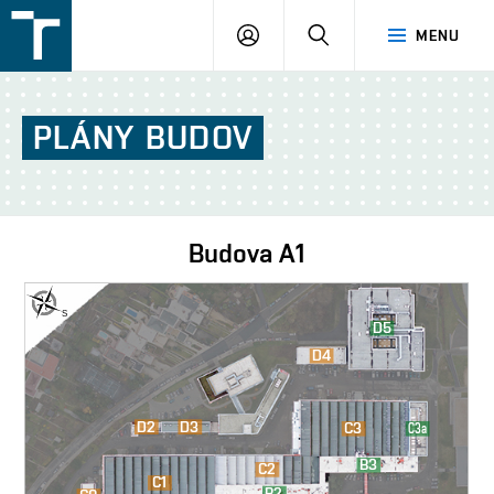
FSI
PŘIHLÁŠENÍ
HLEDAT
MENU
VUT
v
Brně
PLÁNY
BUDOV
Budova
A1