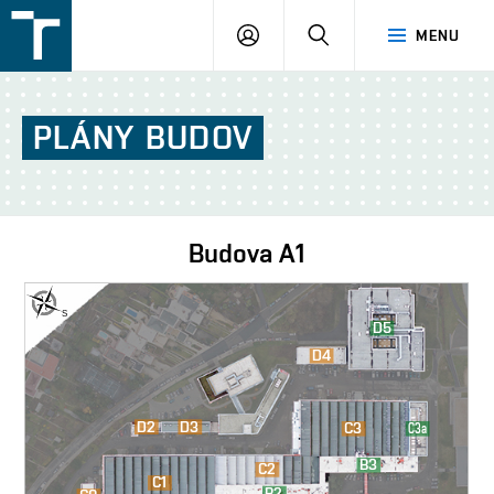
FSI
PŘIHLÁŠENÍ
HLEDAT
MENU
VUT
v
Brně
PLÁNY
BUDOV
Budova
A1