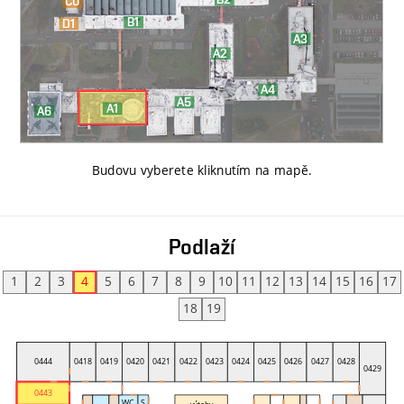
Budovu vyberete kliknutím na mapě
.
Podlaží
1
2
3
4
5
6
7
8
9
10
11
12
13
14
15
16
17
18
19