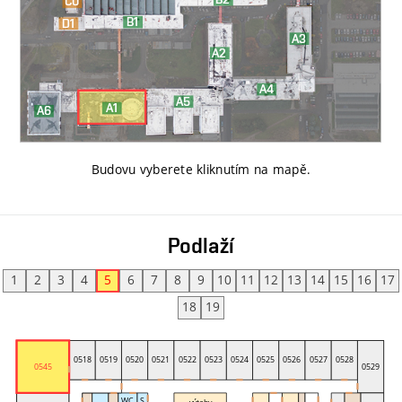
Budovu vyberete kliknutím na mapě
.
Podlaží
1
2
3
4
5
6
7
8
9
10
11
12
13
14
15
16
17
18
19