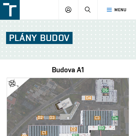
FSI
PŘIHLÁŠENÍ
HLEDAT
MENU
VUT
v
Brně
PLÁNY
BUDOV
Budova
A1