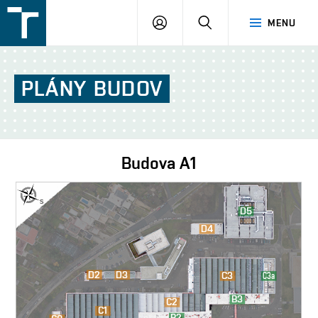
FSI
PŘIHLÁŠENÍ
HLEDAT
MENU
VUT
v
Brně
PLÁNY
BUDOV
Budova
A1