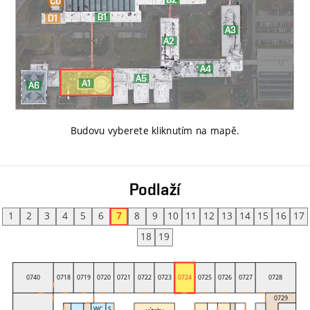
Budovu vyberete kliknutím na mapě
.
Podlaží
1
2
3
4
5
6
7
8
9
10
11
12
13
14
15
16
17
18
19