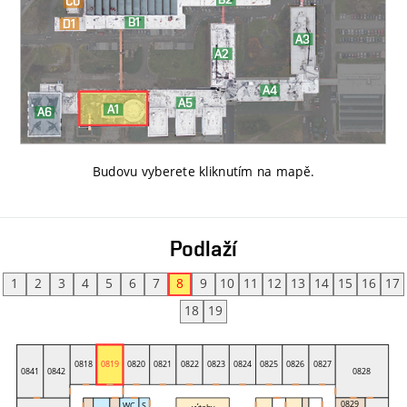
Budovu vyberete kliknutím na mapě
.
Podlaží
1
2
3
4
5
6
7
8
9
10
11
12
13
14
15
16
17
18
19