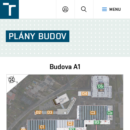
FSI
PŘIHLÁŠENÍ
HLEDAT
MENU
VUT
v
Brně
PLÁNY
BUDOV
Budova
A1