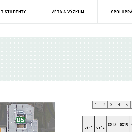
RO STUDENTY
VĚDA A VÝZKUM
SPOLUPRÁ
1
2
3
4
5