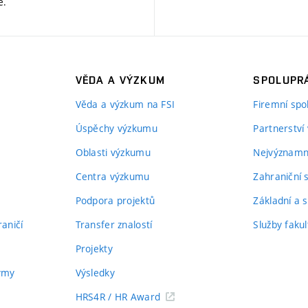
ě
.
VĚDA A VÝZKUM
SPOLUPRÁ
Věda a výzkum na FSI
Firemní spo
Úspěchy výzkumu
Partnerství
Oblasti výzkumu
Nejvýznamně
Centra výzkumu
Zahraniční 
Podpora projektů
Základní a s
aničí
Transfer znalostí
Služby fakul
Projekty
týmy
Výsledky
HRS4R / HR Award