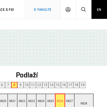
CE S FSI
O FAKULTĚ
EN
PŘIHLÁŠENÍ
HLEDAT
Podlaží
6
7
8
9
10
11
12
13
14
15
16
17
18
19