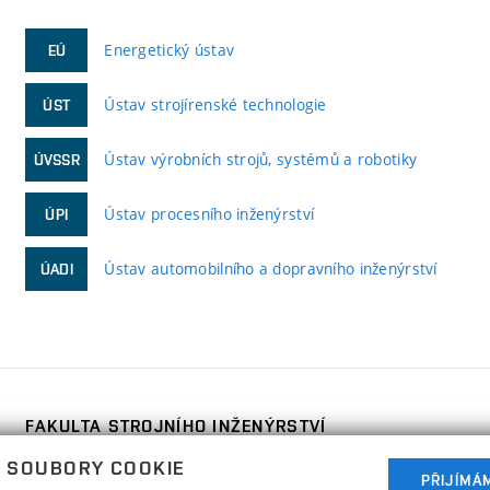
Energetický ústav
EÚ
Ústav strojírenské technologie
ÚST
Ústav výrobních strojů, systémů a robotiky
ÚVSSR
Ústav procesního inženýrství
ÚPI
Ústav automobilního a dopravního inženýrství
ÚADI
FAKULTA STROJNÍHO INŽENÝRSTVÍ
VYSOKÉ UČENÍ TECHNICKÉ V BRNĚ
 SOUBORY COOKIE
Technická 2896/2
PŘIJÍMÁ
www.fme.vutbr.cz