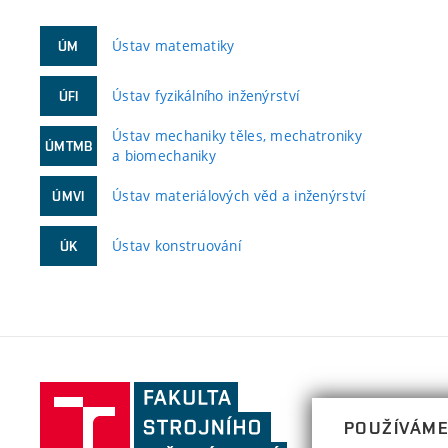
Ústav matematiky
ÚM
Ústav fyzikálního inženýrství
ÚFI
Ústav mechaniky těles, mechatroniky
ÚMTMB
a biomechaniky
Ústav materiálových věd a inženýrství
ÚMVI
Ústav konstruování
ÚK
Fakulta
strojního
POUŽÍVÁME
inženýrství,