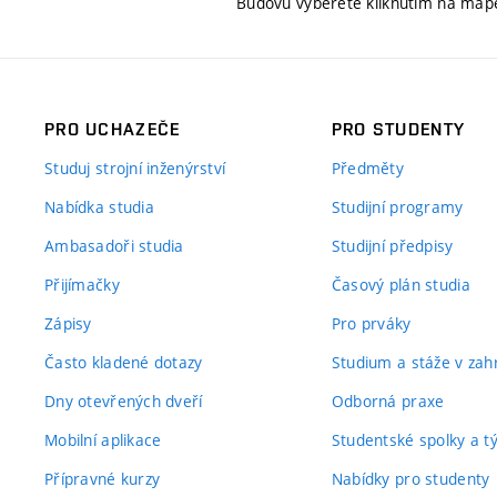
Budovu vyberete kliknutím na map
PRO UCHAZEČE
PRO STUDENTY
Studuj strojní inženýrství
Předměty
Nabídka studia
Studijní programy
Ambasadoři studia
Studijní předpisy
Přijímačky
Časový plán studia
Zápisy
Pro prváky
Často kladené dotazy
Studium a stáže v zahr
Dny otevřených dveří
Odborná praxe
Mobilní aplikace
Studentské spolky a 
Přípravné kurzy
Nabídky pro studenty