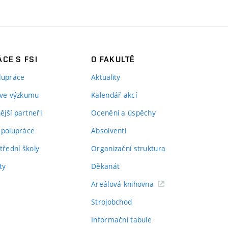
CE S FSI
O FAKULTĚ
lupráce
Aktuality
 ve výzkumu
Kalendář akcí
jší partneři
Ocenění a úspěchy
spolupráce
Absolventi
třední školy
Organizační struktura
ty
Děkanát
Areálová knihovna
Strojobchod
Informační tabule