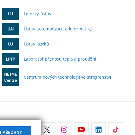
Letecký ústav
LÚ
Ústav automatizace a informatiky
ÚAI
Ústav jazyků
ÚJ
Laboratoř přenosu tepla a proudění
LPTP
NETME
Centrum nových technologií ve strojírenství
Centre
M VŠECHNY