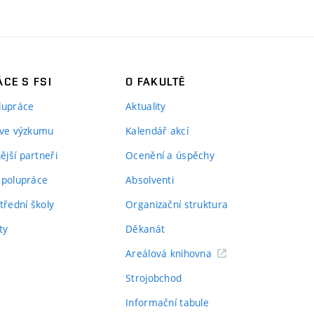
CE S FSI
O FAKULTĚ
lupráce
Aktuality
 ve výzkumu
Kalendář akcí
jší partneři
Ocenění a úspěchy
spolupráce
Absolventi
třední školy
Organizační struktura
ty
Děkanát
Areálová knihovna
Strojobchod
Informační tabule