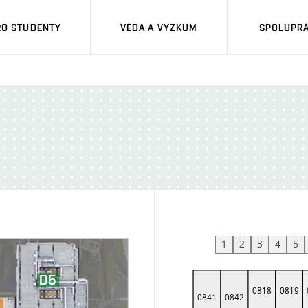
RO STUDENTY
VĚDA A VÝZKUM
SPOLUPRÁ
1
2
3
4
5