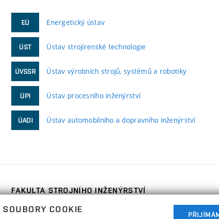
Energetický ústav
EÚ
Ústav strojírenské technologie
ÚST
Ústav výrobních strojů, systémů a robotiky
ÚVSSR
Ústav procesního inženýrství
ÚPI
Ústav automobilního a dopravního inženýrství
ÚADI
FAKULTA STROJNÍHO INŽENÝRSTVÍ
VYSOKÉ UČENÍ TECHNICKÉ V BRNĚ
 SOUBORY COOKIE
Technická 2896/2
PŘIJÍMÁ
www.fme.vutbr.cz