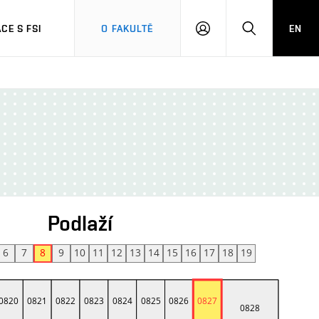
CE S FSI
O FAKULTĚ
EN
PŘIHLÁŠENÍ
HLEDAT
Podlaží
6
7
8
9
10
11
12
13
14
15
16
17
18
19