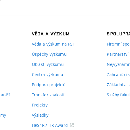
ě
.
VĚDA A VÝZKUM
SPOLUPRÁ
Věda a výzkum na FSI
Firemní spo
Úspěchy výzkumu
Partnerství
Oblasti výzkumu
Nejvýznamně
Centra výzkumu
Zahraniční 
Podpora projektů
Základní a s
aničí
Transfer znalostí
Služby fakul
Projekty
týmy
Výsledky
HRS4R / HR Award