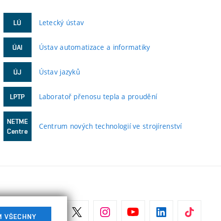
Letecký ústav
LÚ
Ústav automatizace a informatiky
ÚAI
Ústav jazyků
ÚJ
Laboratoř přenosu tepla a proudění
LPTP
NETME
Centrum nových technologií ve strojírenství
Centre
M VŠECHNY