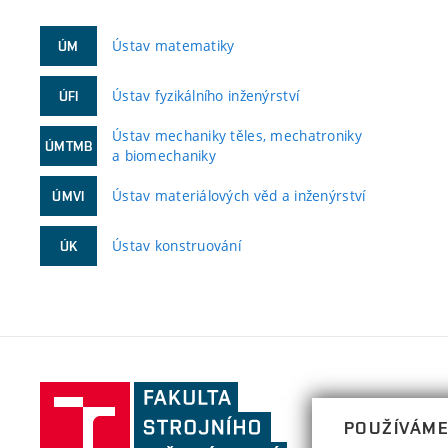
Ústav matematiky
ÚM
Ústav fyzikálního inženýrství
ÚFI
Ústav mechaniky těles, mechatroniky
ÚMTMB
a biomechaniky
Ústav materiálových věd a inženýrství
ÚMVI
Ústav konstruování
ÚK
Fakulta
strojního
POUŽÍVÁME
inženýrství,