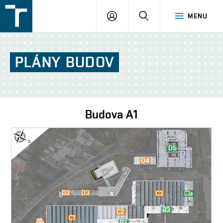
FSI
PŘIHLÁŠENÍ
HLEDAT
MENU
VUT
v
Brně
PLÁNY
BUDOV
Budova
A1